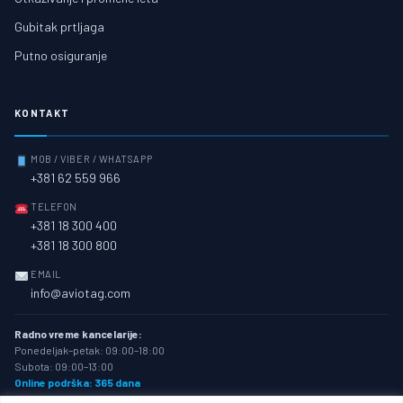
Gubitak prtljaga
Putno osiguranje
KONTAKT
MOB / VIBER / WHATSAPP
+381 62 559 966
TELEFON
+381 18 300 400
+381 18 300 800
EMAIL
info@aviotag.com
Radno vreme kancelarije:
Ponedeljak–petak: 09:00–18:00
Subota: 09:00–13:00
Online podrška: 365 dana