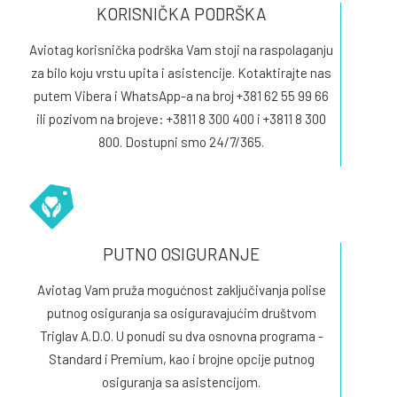
KORISNIČKA PODRŠKA
Aviotag korisnička podrška Vam stoji na raspolaganju
za bilo koju vrstu upita i asistencije. Kotaktirajte nas
putem Vibera i WhatsApp-a na broj
+381 62 55 99 66
ili pozivom na brojeve:
+3811 8 300 400
i
+3811 8 300
800
. Dostupni smo 24/7/365.
PUTNO OSIGURANJE
Aviotag Vam pruža mogućnost zaključivanja polise
putnog osiguranja sa osiguravajućim društvom
Triglav A.D.O. U ponudi su dva osnovna programa -
Standard i Premium, kao i brojne opcije putnog
osiguranja sa asistencijom.