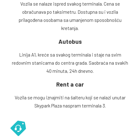
Vozila se nalaze ispred svakog terminala. Cena se
obračunava po taksimetru. Dostupna su i vozila
prilagođena osobama sa umanjenom sposobnošću
kretanja.
Autobus
Linija A1, kreće sa svakog terminala i staje na svim
redovnim stanicama do centra grada. Saobraća na svakih
40 minuta, 24h dnevno.
Rent a car
Vozila se mogu iznajmiti na šalteru koji se nalazi unutar
Skypark Plaza naspram terminala 3.