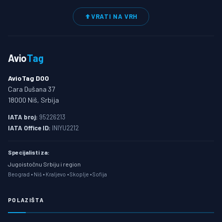
VRATI NA VRH
Avio
Tag
AvioTag DOO
Cara Dušana 37
18000 Niš, Srbija
IATA broj:
95226213
IATA Office ID:
INIYU2212
Specijalisti za:
Jugoistočnu Srbiju i region
Beograd • Niš • Kraljevo • Skoplje • Sofija
POLAZIŠTA