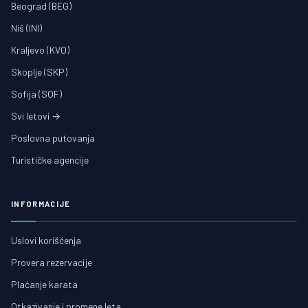
Beograd (BEG)
Niš (INI)
Kraljevo (KVO)
Skoplje (SKP)
Sofija (SOF)
Svi letovi →
Poslovna putovanja
Turističke agencije
INFORMACIJE
Uslovi korišćenja
Provera rezervacije
Plaćanje karata
Otkazivanje i promene leta