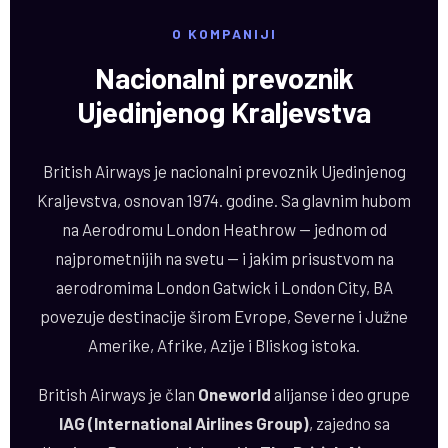
O KOMPANIJI
Nacionalni prevoznik
Ujedinjenog Kraljevstva
British Airways je nacionalni prevoznik Ujedinjenog
Kraljevstva, osnovan 1974. godine. Sa glavnim hubom
na Aerodromu London Heathrow — jednom od
najprometnijih na svetu — i jakim prisustvom na
aerodromima London Gatwick i London City, BA
povezuje destinacije širom Evrope, Severne i Južne
Amerike, Afrike, Azije i Bliskog istoka.
British Airways je član
Oneworld
alijanse i deo grupe
IAG (International Airlines Group)
, zajedno sa