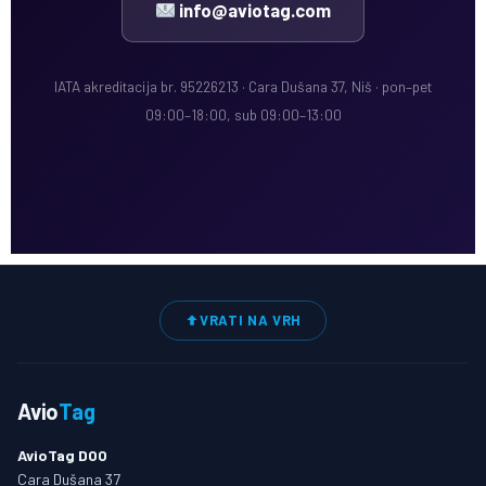
info@aviotag.com
IATA akreditacija br. 95226213 · Cara Dušana 37, Niš · pon–pet
09:00–18:00, sub 09:00–13:00
VRATI NA VRH
Avio
Tag
AvioTag DOO
Cara Dušana 37