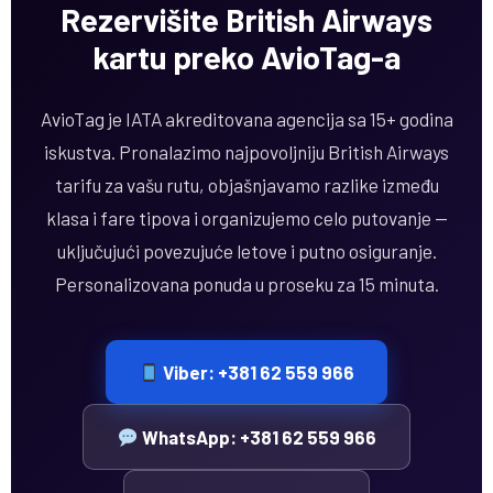
Rezervišite British Airways
kartu preko AvioTag-a
AvioTag je IATA akreditovana agencija sa 15+ godina
iskustva. Pronalazimo najpovoljniju British Airways
tarifu za vašu rutu, objašnjavamo razlike između
klasa i fare tipova i organizujemo celo putovanje —
uključujući povezujuće letove i putno osiguranje.
Personalizovana ponuda u proseku za 15 minuta.
Viber: +381 62 559 966
WhatsApp: +381 62 559 966