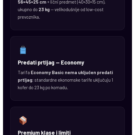
56×45×25 cm
+ lični predmet (40×30×15 cm),
ukupno do
23 kg
— velikodušnije od low-cost
prevoznika.
Predati prtljag — Economy
Tarifa
Economy Basic nema uključen predati
prtljag
; standardne ekonomske tarife uključuju 1
kofer do 23 kg po komadu.
Premium klase i limiti