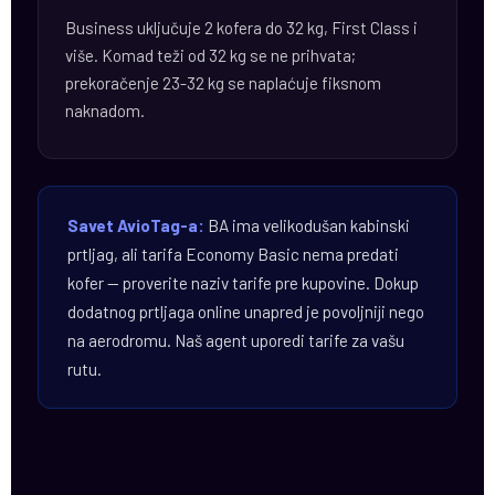
Business uključuje 2 kofera do 32 kg, First Class i
više. Komad teži od 32 kg se ne prihvata;
prekoračenje 23-32 kg se naplaćuje fiksnom
naknadom.
Savet AvioTag-a:
BA ima velikodušan kabinski
prtljag, ali tarifa Economy Basic nema predati
kofer — proverite naziv tarife pre kupovine. Dokup
dodatnog prtljaga online unapred je povoljniji nego
na aerodromu. Naš agent uporedi tarife za vašu
rutu.