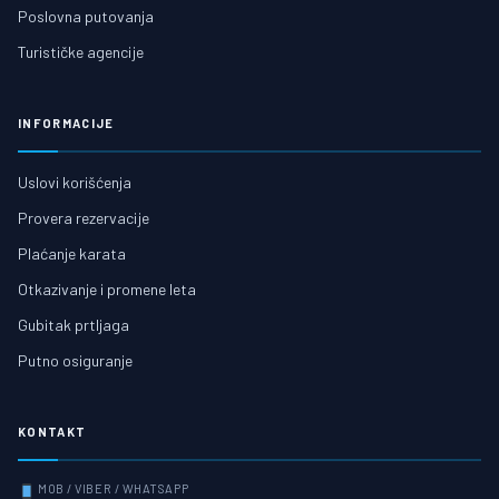
Poslovna putovanja
Turističke agencije
INFORMACIJE
Uslovi korišćenja
Provera rezervacije
Plaćanje karata
Otkazivanje i promene leta
Gubitak prtljaga
Putno osiguranje
KONTAKT
MOB / VIBER / WHATSAPP