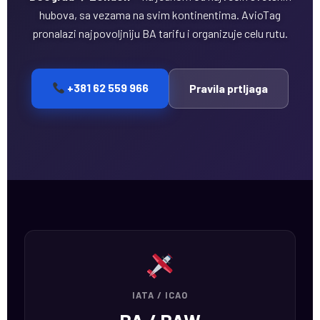
hubova, sa vezama na svim kontinentima. AvioTag
pronalazi najpovoljniju BA tarifu i organizuje celu rutu.
+381 62 559 966
Pravila prtljaga
IATA / ICAO