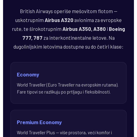
British Airways operiše mešovitom flotom —
uskotrupnim
Airbus A320
avionima za evropske
rute, te širokotrupnim
Airbus A350, A380
i
Boeing
777, 787
za interkontinentalne letove. Na
dugolinijskim letovima dostupne su do četiri klase:
Economy
World Traveller (Euro Traveller na evropskim rutama).
Fare tipovi se razlikuju po prtljagu i fleksibilnosti.
Premium Economy
World Traveller Plus — više prostora, veći komfor i