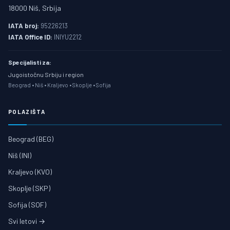
18000 Niš, Srbija
IATA broj:
95226213
IATA Office ID:
INIYU2212
Specijalisti za:
Jugoistočnu Srbiju i region
Beograd • Niš • Kraljevo • Skoplje • Sofija
POLAZIŠTA
Beograd (BEG)
Niš (INI)
Kraljevo (KVO)
Skoplje (SKP)
Sofija (SOF)
Svi letovi →