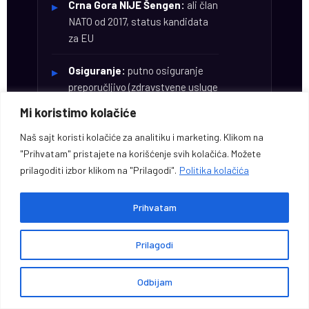
Crna Gora NIJE Šengen:
ali član
NATO od 2017, status kandidata
za EU
Osiguranje:
putno osiguranje
preporučljivo (zdravstvene usluge
nisu pokrivene RFZO)
Mi koristimo kolačiće
Maloletna deca:
ako putuju
Naš sajt koristi kolačiće za analitiku i marketing. Klikom na
samo sa jednim roditeljem,
"Prihvatam" pristajete na korišćenje svih kolačića. Možete
potrebna saglasnost drugog
prilagoditi izbor klikom na "Prilagodi".
Politika kolačića
overena u opštini
Prihvatam
Boravišna taksa:
€1 po osobi po
noći — naplaćuje hotel
Prilagodi
Granica sa Albanijom:
Bar je 30
Odbijam
km od Skadra, granični prelaz
Sukobin–Murićani 24/7, lična