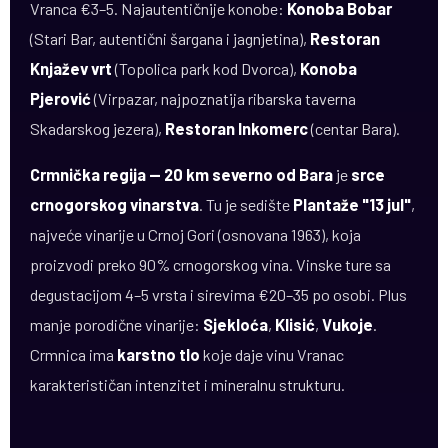
Vranca €3–5. Najautentičnije konobe:
Konoba Bobar
(Stari Bar, autentični šargana i jagnjetina),
Restoran
Knjažev vrt
(Topolica park kod Dvorca),
Konoba
Pjerović
(Virpazar, najpoznatija ribarska taverna
Skadarskog jezera),
Restoran Inkomerc
(centar Bara).
Crmnička regija — 20 km severno od Bara
je
srce
crnogorskog vinarstva
. Tu je sedište
Plantaže "13 jul"
,
najveće vinarije u Crnoj Gori (osnovana 1963), koja
proizvodi preko 90% crnogorskog vina. Vinske ture sa
degustacijom 4–5 vrsta i sirevima €20–35 po osobi. Plus
manje porodične vinarije:
Sjekloća
,
Klisić
,
Vukoje
.
Crmnica ima
karstno tlo
koje daje vinu Vranac
karakterističan intenzitet i mineralnu strukturu.