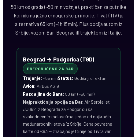
50 km od grada (~50 min vožnje), praktičan za putnike
koji idu na južno crnogorsko primorje. Tivat (TIV) je
alternativa 65 km (~1h 15min). Plus opcija autom iz
Srbije, vozom Bar-Beograd ili trajektom iz Italije.
Beograd → Podgorica (TGD)
PREPORUČENO ZA BAR
Trajanje:
~55 min
Status:
Godišnji direktan
Avion:
Airbus A319
Razdaljina do Bara:
50 km (~50 min)
Najpraktičnija opcija za Bar.
Air Serbia let
JU662 iz Beograda za Podgoricu sa
svakodnevnim polascima, jedan od najkraćih
međunarodnih letova iz Srbije. Cena povratne
karte od €93 — značajno jeftinije od Tivta van