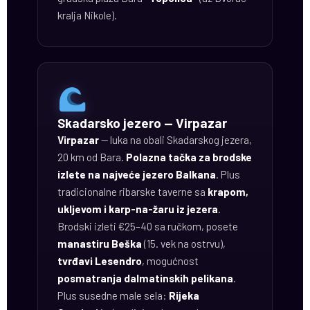
kralja Nikole).
Skadarsko jezero — Virpazar
Virpazar
— luka na obali Skadarskog jezera,
20 km od Bara.
Polazna tačka za brodske
izlete na najveće jezero Balkana
. Plus
tradicionalne ribarske taverne sa
krapom,
ukljevom i karp-na-žaru iz jezera
.
Brodski izleti €25–40 sa ručkom, posete
manastiru Beška
(15. vek na ostrvu),
tvrđavi Lesendro
, mogućnost
posmatranja dalmatinskih pelikana
.
Plus susedne male sela:
Rijeka