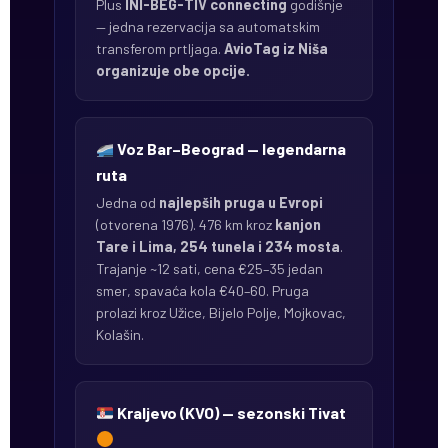
Plus
INI-BEG-TIV connecting
godišnje
— jedna rezervacija sa automatskim
transferom prtljaga.
AvioTag iz Niša
organizuje obe opcije.
Voz Bar–Beograd — legendarna
ruta
Jedna od
najlepših pruga u Evropi
(otvorena 1976). 476 km kroz
kanjon
Tare i Lima, 254 tunela i 234 mosta
.
Trajanje ~12 sati, cena €25–35 jedan
smer, spavaća kola €40–60. Pruga
prolazi kroz Užice, Bijelo Polje, Mojkovac,
Kolašin.
Kraljevo (KVO) — sezonski Tivat