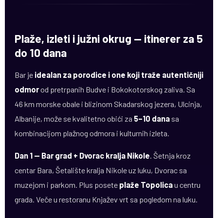
Plaže, izleti i južni okrug — itinerer za 5
do 10 dana
Bar je
idealan za porodice i one koji traže autentičniji
odmor
od pretrpanih Budve i Bokokotorskog zaliva. Sa
46 km morske obale i blizinom Skadarskog jezera, Ulcinja,
Albanije, može se kvalitetno obići za
5–10 dana
sa
kombinacijom plažnog odmora i kulturnih izleta.
Dan 1 — Bar grad + Dvorac kralja Nikole
. Šetnja kroz
centar Bara, Šetalište kralja Nikole uz luku, Dvorac sa
muzejom i parkom. Plus posete
plaže Topolica
u centru
grada. Veče u restoranu Knjažev vrt sa pogledom na luku.