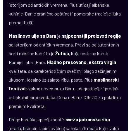
istorijom od antičkih vremena. Plus uticaji albanske
kuhinje (Bar je granična opština) i pomorske tradicije (luka
prema Italiji).
Maslinovo ulje sa Bara
je
najpoznatiji proizvod regije
sa istorijom od antičkih vremena. Pravi se od autohtonih
sorti masline kao što je
Žutica
, koja raste na karstu
Rumije i obali Bara.
Hladno presovano, ekstra virgin
kvaliteta, sa karakterističnim svežim i blago začinjenim
ukusom. Idealno uz salate, ribu, paste. Plus
maslinarski
festival
svakog novembra u Baru — degustacije i prodaja
od lokalnih proizvođača. Cena u Baru: €15–30 za pola litra
premium kvaliteta.
Druge bareške specijalnosti:
sveza jadranska riba
(orada, brancin, lubin, ovčica) sa lokalnih ribara koji svako