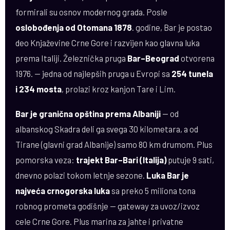
formirali su osnov modernog grada. Posle
oslobođenja od Otomana 1878
. godine, Bar je postao
deo Knjaževine Crne Gore i razvijen kao glavna luka
prema Italiji. Železnička pruga
Bar–Beograd
otvorena
1976. — jedna od najlepših pruga u Evropi sa
254 tunela
i 234 mosta
, prolazi kroz kanjon Tare i Lim.
Bar je granična opština prema Albaniji
— od
albanskog Skadra deli ga svega 30 kilometara, a od
Tirane (glavni grad Albanije) samo 80 km drumom. Plus
pomorska veza:
trajekt Bar–Bari (Italija)
putuje 9 sati,
dnevno polazi tokom letnje sezone.
Luka Bar je
najveća crnogorska luka
sa preko 5 miliona tona
robnog prometa godišnje — gateway za uvoz/izvoz
cele Crne Gore. Plus marina za jahte i privatne