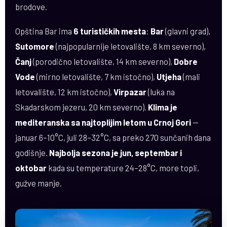
brodove.
Opština Bar ima
6 turističkih mesta
:
Bar
(glavni grad),
Sutomore
(najpopularnije letovalište, 8 km severno),
Čanj
(porodično letovalište, 14 km severno),
Dobre
Vode
(mirno letovalište, 7 km istočno),
Utjeha
(mali
letovalište, 12 km istočno),
Virpazar
(luka na
Skadarskom jezeru, 20 km severno).
Klima je
mediteranska sa najtoplijim letom u Crnoj Gori
—
januar 6–10°C, juli 28–32°C, sa preko 270 sunčanih dana
godišnje.
Najbolja sezona je jun, septembar i
oktobar
kada su temperature 24–28°C, more topli,
gužve manje.