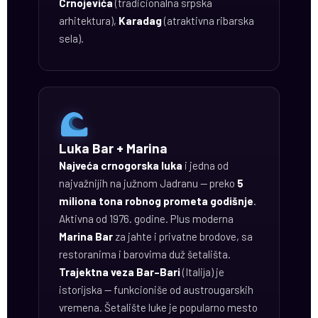
Crnojevića
(tradicionalna srpska
arhitektura),
Karadag
(atraktivna ribarska
sela).
Luka Bar + Marina
Najveća crnogorska luka
i jedna od
najvažnijih na južnom Jadranu — preko
5
miliona tona robnog prometa godišnje
.
Aktivna od 1976. godine. Plus moderna
Marina Bar
za jahte i privatne brodove, sa
restoranima i barovima duž šetališta.
Trajektna veza Bar–Bari
(Italija) je
istorijska — funkcioniše od austrougarskih
vremena. Šetalište luke je popularno mesto