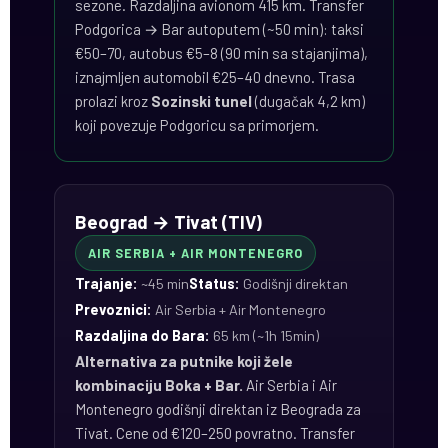
sezone. Razdaljina avionom 415 km. Transfer
Podgorica → Bar autoputem (~50 min): taksi
€50–70, autobus €5–8 (90 min sa stajanjima),
iznajmljen automobil €25–40 dnevno. Trasa
prolazi kroz
Sozinski tunel
(dugačak 4,2 km)
koji povezuje Podgoricu sa primorjem.
Beograd → Tivat (TIV)
AIR SERBIA + AIR MONTENEGRO
Trajanje:
~45 min
Status:
Godišnji direktan
Prevoznici:
Air Serbia + Air Montenegro
Razdaljina do Bara:
65 km (~1h 15min)
Alternativa za putnike koji žele
kombinaciju Boka + Bar.
Air Serbia i Air
Montenegro godišnji direktan iz Beograda za
Tivat. Cene od €120–250 povratno. Transfer