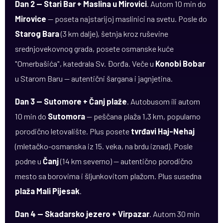
Dan 2 — Stari Bar + Maslina u Mirovici
. Autom 10 min do
Mirovice
— poseta najstarijoj maslinici na svetu. Posle do
Starog Bara
(3 km dalje), šetnja kroz ruševine
srednjovekovnog grada, posete osmanske kuće
"Omerbašića", katedrala Sv. Đorđa. Veče u
Konobi Bobar
u Starom Baru — autentični šargana i jagnjetina.
Dan 3 — Sutomore + Čanj plaže
. Autobusom ili autom
10 min do
Sutomora
— peščana plaža 1,3 km, popularno
porodično letovalište. Plus posete
tvrđavi Haj-Nehaj
(mletačko-osmanska iz 15. veka, na brdu iznad). Posle
podne u
Čanj
(14 km severno) — autentično porodično
mesto sa borovima i šljunkovitom plažom. Plus susedna
plaža Mali Pijesak
.
Dan 4 — Skadarsko jezero + Virpazar
. Autom 30 min