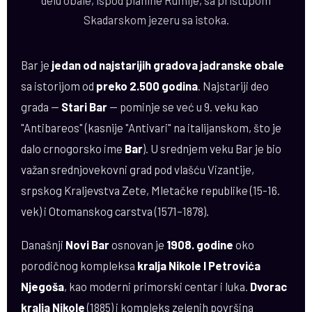
delu obale, ispod planine Rumije, sa pristupom
Skadarskom jezeru sa istoka.
Bar je
jedan od najstarijih gradova jadranske obale
sa istorijom od
preko 2.500 godina
. Najstariji deo
grada —
Stari Bar
— pominje se već u 9. veku kao
"Antibareos" (kasnije "Antivari" na italijanskom, što je
dalo crnogorsko ime
Bar
). U srednjem veku Bar je bio
važan srednjovekovni grad pod vlašću Vizantije,
srpskog Kraljevstva Zete, Mletačke republike (15-16.
vek) i Otomanskog carstva (1571–1878).
Današnji
Novi Bar
osnovan je
1908. godine
oko
porodičnog kompleksa
kralja Nikole I Petrovića
Njegoša
, kao moderni primorski centar i luka.
Dvorac
kralja Nikole
(1885) i kompleks zelenih površina