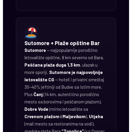
Sutomore + Plaže opštine Bar
Sutomore
— najpopularnije porodično
letovalište opštine, 8 km severno od Bara.
Peščana plaža duga 1,3 km
, ulazak u
more sporiji.
Sutomore je najpovoljnije
letovalište CG
— hoteli i privatni smeštaj
30–40% jeftiniji od Budve sa istim more.
Plus
Čanj
(14 km, autentično porodično
mesto sa borovima i peščanom plažom),
Dobre Vode
(mirno letovalište sa
Crvenom plažom i Maljevikom
),
Utjeha
(mali mesto sa restoranima na vodi),
gradska plaža Bara
"Topolica"
(uz Dvorac