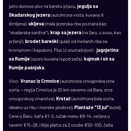
jutro donose ulov na barsku pijacu,
jegulja sa
Skadarskog jezera
(autohtona vrsta, kuvana ili
dimljena),
ukljeva
(mala jezerska riba poznata kao
"skadarska sardina"),
krap sa jezera
(na žaru, u sosu, kao
prženji),
brodet bareški
(gulaš od mešanih riba sa
krompirom i kapulom). Plus iz unutrašnjosti:
jagnjetina
sa Rumije
(sporo kuvana ispod sača),
kajmak i sir sa
Rumije pašnjaka
.
Vino:
Vranac iz Crmnice
(autohtona crnogorska crna
sorta — regija Crmnica je 20 km severno od Bara, srce
crnogorskog vinarstva),
Krstač
(autohtona bela sorta,
idealno uz ribu i morske plodove),
Plantaže "13 jul"
butelj.
Cene u Baru: kafa €1–2, ručak menu €8–14, večera u
taverni €15–28, riblja platta za 2 osobe €50–100, čaša