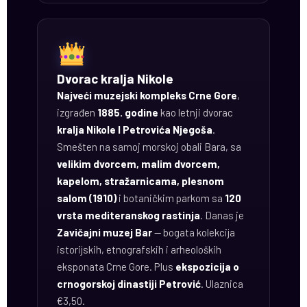
Dvorac kralja Nikole
Najveći muzejski kompleks Crne Gore
,
izgrađen
1885. godine
kao letnji dvorac
kralja Nikole I Petrovića Njegoša
.
Smešten na samoj morskoj obali Bara, sa
velikim dvorcem, malim dvorcem,
kapelom, stražarnicama, plesnom
salom (1910)
i botaničkim parkom sa
120
vrsta mediteranskog rastinja
. Danas je
Zavičajni muzej Bar
— bogata kolekcija
istorijskih, etnografskih i arheoloških
eksponata Crne Gore. Plus
ekspozicija o
crnogorskoj dinastiji Petrović
. Ulaznica
€3,50.