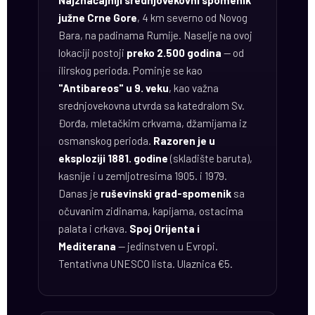
Najznačajniji srednjovekovni spomenik
južne Crne Gore
, 4 km severno od Novog
Bara, na padinama Rumije. Naselje na ovoj
lokaciji postoji
preko 2.500 godina
— od
ilirskog perioda. Pominje se kao
"Antibareos" u 9. veku
, kao važna
srednjovekovna utvrda sa katedralom Sv.
Đorđa, mletačkim crkvama, džamijama iz
osmanskog perioda.
Razoren je u
eksploziji 1881. godine
(skladište baruta),
kasnije i u zemljotresima 1905. i 1979.
Danas je
ruševinski grad-spomenik
sa
očuvanim zidinama, kapijama, ostacima
palata i crkava.
Spoj Orijenta i
Mediterana
— jedinstven u Evropi.
Tentativna UNESCO lista. Ulaznica €5.