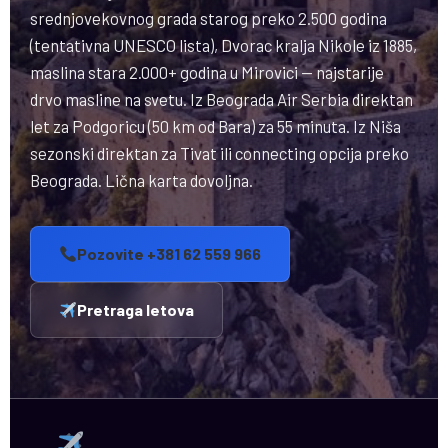
srednjovekovnog grada starog preko 2.500 godina
(tentativna UNESCO lista), Dvorac kralja Nikole iz 1885,
maslina stara 2.000+ godina u Mirovici — najstarije
drvo masline na svetu. Iz Beograda Air Serbia direktan
let za Podgoricu (50 km od Bara) za 55 minuta. Iz Niša
sezonski direktan za Tivat ili connecting opcija preko
Beograda. Lična karta dovoljna.
Pozovite +381 62 559 966
Pretraga letova