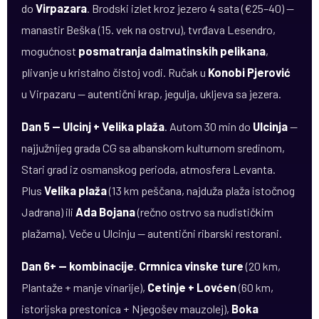
do
Virpazara
. Brodski izlet kroz jezero 4 sata (€25–40) —
manastir Beška (15. vek na ostrvu), tvrđava Lesendro,
mogućnost
posmatranja dalmatinskih pelikana
,
plivanje u kristalno čistoj vodi. Ručak u
Konobi Pjerović
u Virpazaru — autentični krap, jegulja, ukljeva sa jezera.
Dan 5 — Ulcinj + Velika plaža
. Autom 30 min do
Ulcinja
—
najjužnijeg grada CG sa albanskom kulturnom sredinom,
Stari grad iz osmanskog perioda, atmosfera Levanta.
Plus
Velika plaža
(13 km peščana, najduža plaža istočnog
Jadrana) ili
Ada Bojana
(rečno ostrvo sa nudističkim
plažama). Veče u Ulcinju — autentični ribarski restorani.
Dan 6+ — kombinacije
.
Crmnica vinske ture
(20 km,
Plantaže + manje vinarije),
Cetinje + Lovćen
(60 km,
istorijska prestonica + Njegošev mauzolej),
Boka