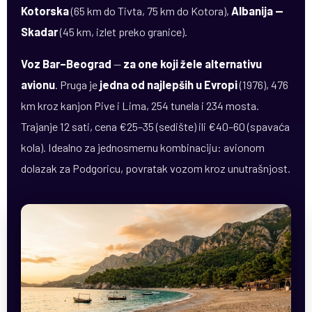
Kotorska
(65 km do Tivta, 75 km do Kotora),
Albanija —
Skadar
(45 km, izlet preko granice).
Voz Bar–Beograd
—
za one koji žele alternativu
avionu
. Pruga je
jedna od najlepših u Evropi
(1976), 476
km kroz kanjon Pive i Lima, 254 tunela i 234 mosta.
Trajanje 12 sati, cena €25–35 (sedište) ili €40–60 (spavaća
kola). Idealno za jednosmernu kombinaciju: avionom
dolazak za Podgoricu, povratak vozom kroz unutrašnjost.