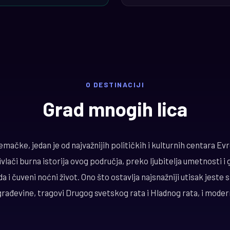
O DESTINACIJI
Grad mnogih lica
Nemačke, jedan je od najvažnijih političkih i kulturnih centara Ev
ivlači burna istorija ovog područja, preko ljubitelja umetnosti 
a i čuveni noćni život. Ono što ostavlja najsnažniji utisak jeste
rađevine, tragovi Drugog svetskog rata i Hladnog rata, i moder