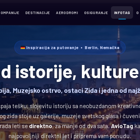
KOMPANIJE
DESTINACIJE
AERODROMI
OSIGURANJE
INFOTAG
O
Inspiracija za putovanje • Berlin, Nemačka
d istorije, kultur
ja, Muzejsko ostrvo, ostaci Zida i jedna od najž
paja tešku, slojevitu istoriju sa neobuzdanom kreativ
og zida stoje uz galerije, muzeje svetskog glasa i čuven
rada leti se
direktno
, za manje od dva sata.
AvioTag
ka
najpovoljniji direktni let i priprema vam ponudu.