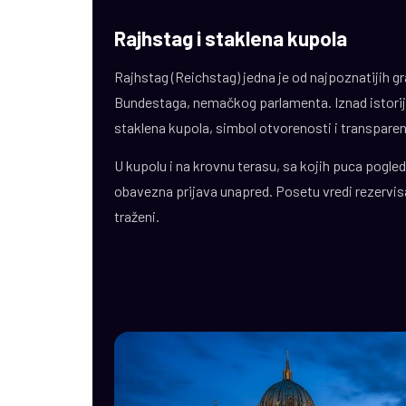
Rajhstag i staklena kupola
Rajhstag (Reichstag) jedna je od najpoznatijih 
Bundestaga, nemačkog parlamenta. Iznad istori
staklena kupola, simbol otvorenosti i transparen
U kupolu i na krovnu terasu, sa kojih puca pogled n
obavezna prijava unapred. Posetu vredi rezervisa
traženi.