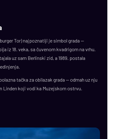
a
urger Tor) najpoznatiji je simbol grada —
ja iz 18. veka, sa čuvenom kvadrigom na vrhu.
stajala uz sam Berlinski zid, a 1989. postala
edinjenja.
 polazna tačka za obilazak grada — odmah uz nju
den Linden koji vodi ka Muzejskom ostrvu.