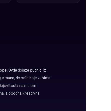
rope. Ovde dolaze putnici iz
i gurmana, do onih koje zanima
 slojevitost: na malom
na, slobodna kreativna