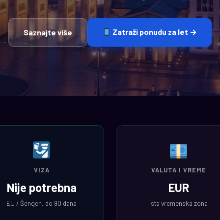
Zatraži ponudu za let →
Saznajte više
VIZA
VALUTA I VREME
Nije potrebna
EUR
EU / Šengen, do 90 dana
ista vremenska zona