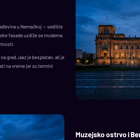
građevina u Nemačkoj — sedište
jske fasade uzdiže se moderna
tnosti.
a grad, ulaz je besplatan, ali je
ti na vreme jer su termini
Muzejsko ostrvo i Be