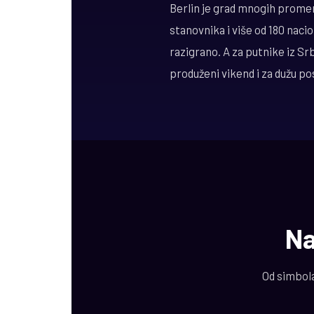
Berlin je grad mnogih promen
stanovnika i više od 180 naci
razigrano. A za putnike iz Srb
produženi vikend i za dužu po
Na
Od simbola