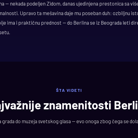
a — nekada podeljen Zidom, danas ujedinjena prestonica sa više 
onalnosti. Upravo ta mešavina daje mu poseban duh: ozbiljnu isto
ije ima i praktičnu prednost — do Berlina se iz Beograda leti dire
setu.
ŠTA VIDETI
jvažnije znamenitosti Berl
 grada do muzeja svetskog glasa — evo onoga zbog čega se dolaz