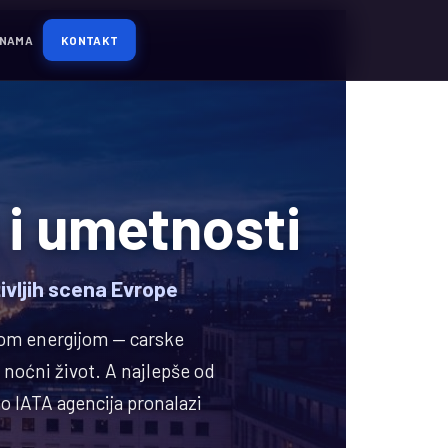
 NAMA
KONTAKT
e i umetnosti
ivljih scena Evrope
nom energijom — carske
i noćni život. A najlepše od
o IATA agencija pronalazi