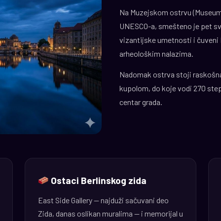
Na Muzejskom ostrvu (Museumsi
UNESCO-a, smešteno je pet sve
vizantijske umetnosti i čuve
arheološkim nalazima.
Nadomak ostrva stoji raskošna 
kupolom, do koje vodi 270 step
centar grada.
Ostaci Berlinskog zida
East Side Gallery — najduži sačuvani deo
Zida, danas oslikan muralima — i memorijal u