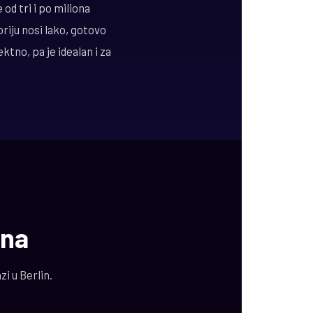
od tri i po miliona
riju nosi lako, gotovo
ktno, pa je idealan i za
ina
i u Berlin.