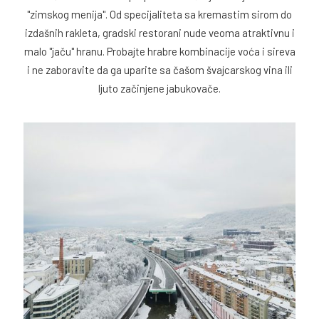
"zimskog menija". Od specijaliteta sa kremastim sirom do
izdašnih rakleta, gradski restorani nude veoma atraktivnu i
malo "jaču" hranu. Probajte hrabre kombinacije voća i sireva
i ne zaboravite da ga uparite sa čašom švajcarskog vina ili
ljuto začinjene jabukovače.