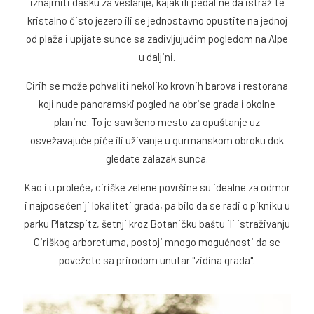
iznajmiti dasku za veslanje, kajak ili pedaline da istražite
kristalno čisto jezero ili se jednostavno opustite na jednoj
od plaža i upijate sunce sa zadivljujućim pogledom na Alpe
u daljini.
Cirih se može pohvaliti nekoliko krovnih barova i restorana
koji nude panoramski pogled na obrise grada i okolne
planine. To je savršeno mesto za opuštanje uz
osvežavajuće piće ili uživanje u gurmanskom obroku dok
gledate zalazak sunca.
Kao i u proleće, ciriške zelene površine su idealne za odmor
i najposećeniji lokaliteti grada, pa bilo da se radi o pikniku u
parku Platzspitz, šetnji kroz Botaničku baštu ili istraživanju
Ciriškog arboretuma, postoji mnogo mogućnosti da se
povežete sa prirodom unutar "zidina grada".