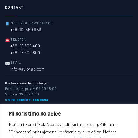
KONTAKT
MOB / VIBER / WHATSAPP
+381 62 559 966
TELEFON
+381 18 300 400
+381 18 300 800
EMAIL
info@aviotag.com
Radno vreme kancelarije:
Ponedeljak–petak: 09:00–18:00
Subota: 09:00–13:00
Online podrška: 365 dana
Mi koristimo kolačiće
Naš sajt koristi kolačiće za analitiku i marketing. Klikom na
★ IATA AKREDITOVANI
15+ GODINA
"Prihvatam" pristajete na korišćenje svih kolačića. Možete
VISA
MASTERCARD
BANCA INTESA