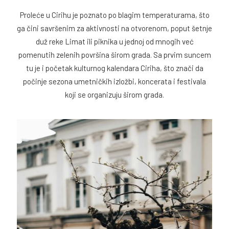
Proleće u Cirihu je poznato po blagim temperaturama, što
ga čini savršenim za aktivnosti na otvorenom, poput šetnje
duž reke Limat ili piknika u jednoj od mnogih već
pomenutih zelenih površina širom grada. Sa prvim suncem
tu je i početak kulturnog kalendara Ciriha, što znači da
počinje sezona umetničkih izložbi, koncerata i festivala
koji se organizuju širom grada.