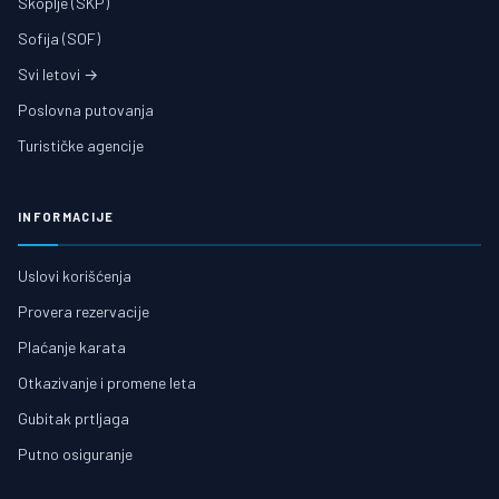
Skoplje (SKP)
Sofija (SOF)
Svi letovi →
Poslovna putovanja
Turističke agencije
INFORMACIJE
Uslovi korišćenja
Provera rezervacije
Plaćanje karata
Otkazivanje i promene leta
Gubitak prtljaga
Putno osiguranje