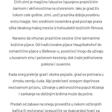
Cirih zimi je magično iskustvo ispunjeno prazničnim
šarmom i aktivnostima na otvorenom. Iako je grad živ
tokom cele godine, zimi, uoči praznika dobija posebnu
vrstu magije. Već sredinom novembra grad postaje prava
slika idealnog malog mesta iz holivudskih božićnih filmova.
Naravno da vrhunac praznične sezone čine šarmantne
božićne pijace. Od tradicionalne pijace Hauptbahnhof do
romantične pijace u Bellevue-u, posetioci mogu da uživaju
u kuvanom vinu i pečenom kestenju dok traže jedinstvene
poklone i suvenire.
Kada sneg prekrije grad i okolne pejzaže, grad se pretvara u
zimsku zemlju čuda. Alpi prekriveni snegom doprinose
nestvarnom prizoru, Uživanje u aktivnostima poput klizanja
i sankanja na obližnjim brdima može da počne.
Predah od zabave na snegu provedite u nekom od brojnih
kafića ili restorana i prepustite se švajcarskoj hrani sa