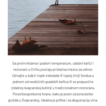
Sa prvim kišama i padom temperature, udobni kafići i
restorani u Cirihu postaju privlačna mesta za odmor.
Uživajte u šoljici tople čokolade ili toploj činiji fondua u
jednom od neobičnih gradskih kafića ili se prepustite
izdašnoj švajcarskoj kuhinji u tradicionalnom restoranu.
Pored besprekorne hrane, kako je jesen sezona berbe
grožđa u Švajcarskoj, idealna je prilika i za degustaciju vina.