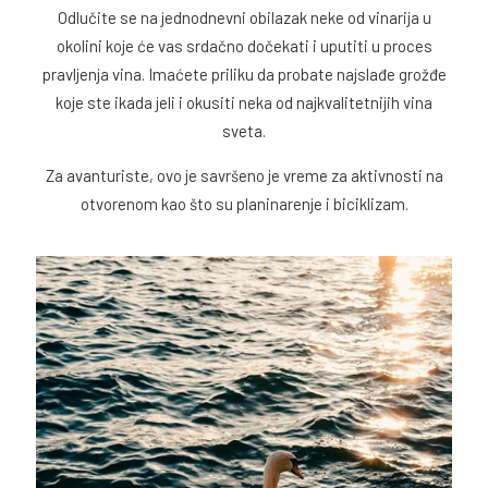
Odlučite se na jednodnevni obilazak neke od vinarija u
okolini koje će vas srdačno dočekati i uputiti u proces
pravljenja vina. Imaćete priliku da probate najslađe grožđe
koje ste ikada jeli i okusiti neka od najkvalitetnijih vina
sveta.
Za avanturiste, ovo je savršeno je vreme za aktivnosti na
otvorenom kao što su planinarenje i biciklizam.