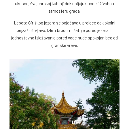
ukusnoj švajcarskoj kuhinji dok upijaju sunce i živahnu
atmosferu grada.
Lepota Ciriškog jezera se pojačava u proleće dok okolni
pejzaž oživljava. Izleti brodom, šetnje pored jezera ili
jednostavno izležavanje pored vode nude spokojan beg od
gradske vreve.