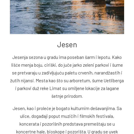
Jesen
Jesenja sezona u gradu ima poseban šarm i lepotu. Kako
lišće menja boju, ciriški, do juče jarko zeleni parkovi i šume
se pretvaraju u zadivljujuću paletu crvenih, narandžastih i
žutih nijansi. Mesta kao što su arboretum, šume Uetliberga
i parkovi duž reke Limat su omiljene lokacije za lagane
šetnje prirodom.
Jesen, kao i proleće je bogato kulturnim dešavanjima. Sa
ulice, događaji poput muzičih i filmskih festivala,
koncerata i pozorišnih predstava premeštaju se u
koncertne hale, bioskope i pozorišta. U gradu se uvek