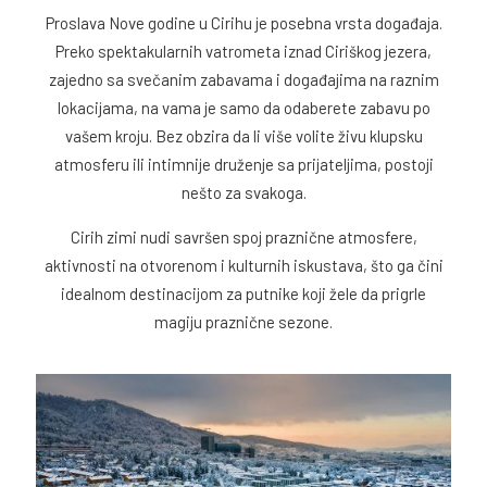
Proslava Nove godine u Cirihu je posebna vrsta događaja.
Preko spektakularnih vatrometa iznad Ciriškog jezera,
zajedno sa svečanim zabavama i događajima na raznim
lokacijama, na vama je samo da odaberete zabavu po
vašem kroju. Bez obzira da li više volite živu klupsku
atmosferu ili intimnije druženje sa prijateljima, postoji
nešto za svakoga.
Cirih zimi nudi savršen spoj praznične atmosfere,
aktivnosti na otvorenom i kulturnih iskustava, što ga čini
idealnom destinacijom za putnike koji žele da prigrle
magiju praznične sezone.