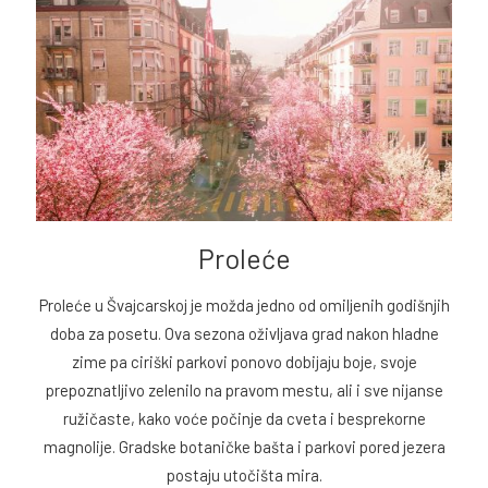
Proleće
Proleće u Švajcarskoj je možda jedno od omiljenih godišnjih
doba za posetu. Ova sezona oživljava grad nakon hladne
zime pa ciriški parkovi ponovo dobijaju boje, svoje
prepoznatljivo zelenilo na pravom mestu, ali i sve nijanse
ružičaste, kako voće počinje da cveta i besprekorne
magnolije. Gradske botaničke bašta i parkovi pored jezera
postaju utočišta mira.