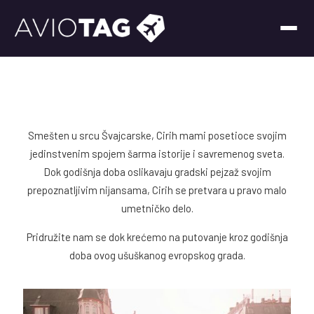
Smešten u srcu Švajcarske, Cirih mami posetioce svojim
jedinstvenim spojem šarma istorije i savremenog sveta.
Dok godišnja doba oslikavaju gradski pejzaž svojim
prepoznatljivim nijansama, Cirih se pretvara u pravo malo
umetničko delo.
Pridružite nam se dok krećemo na putovanje kroz godišnja
doba ovog ušuškanog evropskog grada.