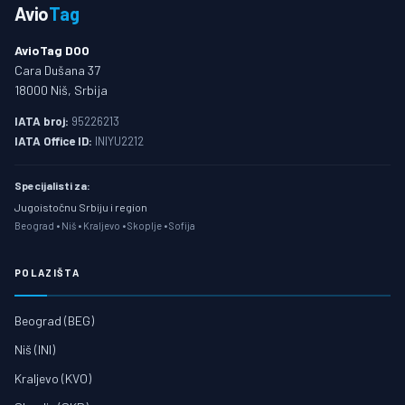
Avio
Tag
AvioTag DOO
Cara Dušana 37
18000 Niš, Srbija
IATA broj:
95226213
IATA Office ID:
INIYU2212
Specijalisti za:
Jugoistočnu Srbiju i region
Beograd • Niš • Kraljevo • Skoplje • Sofija
POLAZIŠTA
Beograd (BEG)
Niš (INI)
Kraljevo (KVO)