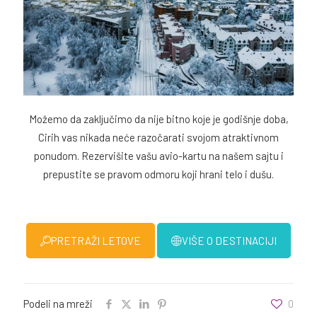
Možemo da zaključimo da nije bitno koje je godišnje doba,
Cirih vas nikada neće razočarati svojom atraktivnom
ponudom. Rezervišite vašu avio-kartu na našem sajtu i
prepustite se pravom odmoru koji hrani telo i dušu.
PRETRAŽI LETOVE
VIŠE O DESTINACIJI
Podeli na mreži
0