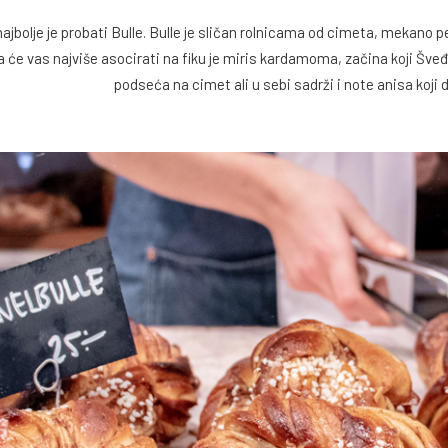
najbolje je probati Bulle. Bulle je sličan rolnicama od cimeta, mekan
a će vas najviše asocirati na fiku je miris kardamoma, začina koji Šve
podseća na cimet ali u sebi sadrži i note anisa koji 