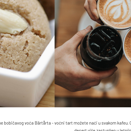
 bobičavog voća Bärtårta - voćni tart možete naći u svakom kafeu. 
desert više zastupljen u letn