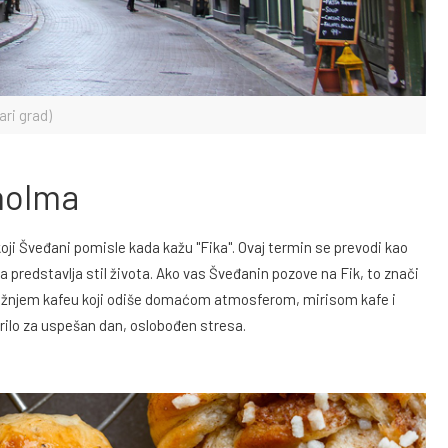
ri grad)
holma
koji Šveđani pomisle kada kažu "Fika". Ovaj termin se prevodi kao
predstavlja stil života. Ako vas Šveđanin pozove na Fik, to znači
obližnjem kafeu koji odiše domaćom atmosferom, mirisom kafe i
rilo za uspešan dan, oslobođen stresa.