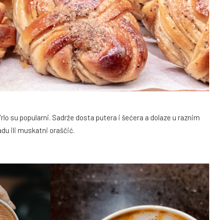
rlo su popularni. Sadrže dosta putera i šećera a dolaze u raznim
u ili muskatni oraščić.