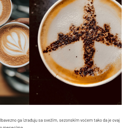
Obavezno ga izrađuju sa svežim, sezonskim voćem tako da je ovaj
jim mesecima.