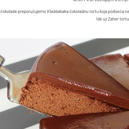
 čokolade preporučujemo Kladdakaka čokoladnu tortu koja podseća na la
ide uz Zaher tortu