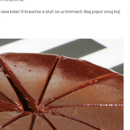
va kolač ili braunise a služi se uz kremasti šlag poput onog koji
.