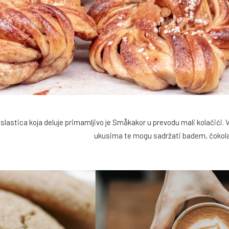
lastica koja deluje primamljivo je Småkakor u prevodu mali kolačići. V
ukusima te mogu sadržati badem, čokolad