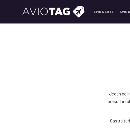
AVIO KARTE
AVIO 
Jedan od na
presudni fa
Gastro tur