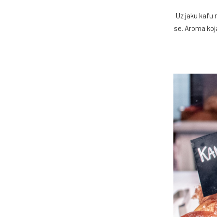
Uz jaku kafu 
se. Aroma koj