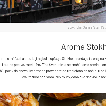
Stokholm Gamla Stan (Sta
Aroma Stok
mo o mirisu i ukusu koji najbolje opisuje Stokholm onda je to onaj na 
u i slatko pecivo, međutim, Fika Šveđanima ne znači samo predah, ona 
bili poziv da dnevni intermeco provedete na tradicionalan način, u 
kvalitetnim pecivima. Minimum jedna fika dnevno je me