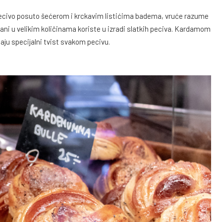
o pecivo posuto šećerom i krckavim listićima badema, vruće razume
đani u velikim količinama koriste u izradi slatkih peciva. Kardamom
daju specijalni tvist svakom pecivu.