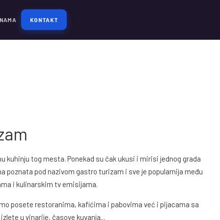
 NAMA
KONTAKT
izam
u kuhinju tog mesta. Ponekad su čak ukusi i mirisi jednog grada
izma poznata pod nazivom gastro turizam i sve je popularnija među
ma i kulinarskim tv emisijama.
amo posete restoranima, kafićima i pabovima već i pijacama sa
ete u vinarije, časove kuvanja...