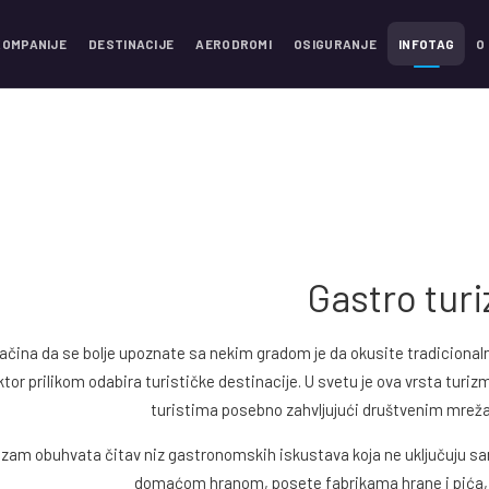
KOMPANIJE
DESTINACIJE
AERODROMI
OSIGURANJE
INFOTAG
O
Gastro tur
čina da se bolje upoznate sa nekim gradom je da okusite tradicionaln
ktor prilikom odabira turističke destinacije. U svetu je ova vrsta tur
turistima posebno zahvljujući društvenim mreža
izam obuhvata čitav niz gastronomskih iskustava koja ne uključuju s
domaćom hranom, posete fabrikama hrane i pića, izl