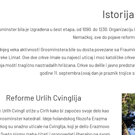
Istorija
sminster bila je izgrađena u šest etapa, od 1090. do 1230. Organizaciju
Nemačkoj, sve do pojave reformac
njeg veka aktivnosti Grosminstera bile su dosta povezane sa Fraumin
reke Limat. Ove dve crkve imale su najveći uticaj i moć katoličke crkv
ja mošti tragično nastradalih hrišćana. Crkve su delile i javno predsta
godine 11. septembra (ovaj dan je praznik trojice sv
Reforme Urlih Cvinglija
. Urlih Cvingli stiže u Cirih kako bi započeo svoje delo kao
Grosminster katedrali. Ideje holandskog filozofa Erazma
g su snažno uticale na Cvinglija, koji je delio Erazmovo
 Sveto pismo treba čitati i propovedati liberalno na svom