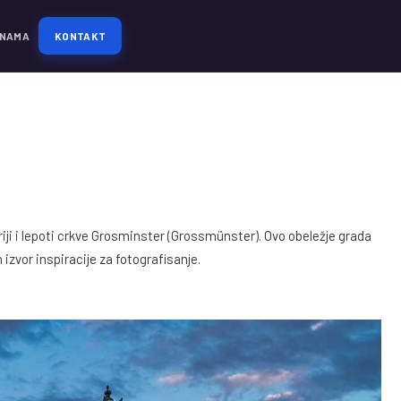
 NAMA
KONTAKT
riji i lepoti crkve Grosminster (Grossmünster). Ovo obeležje grada
izvor inspiracije za fotografisanje.