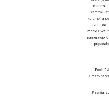
maternjem 
reformi kat
korumpiranost
i tvrdio da 
moglo živeti 
nameravao. Cvi
su pripadala
Posle Cvi
Grosminstero
Kasnija ist