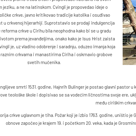
jeziku, a ne na latinskom. Cvingli je propovedao ideje o
oličke crkve, javno kritikovao tradicije katolika i osuđivao
 u crkvenoj hijerarhiji. Suprotstavio se prodaji indulgencija
je reforma crkve u Cirihu bila neophodna kako bi se u gradu
životom prema jevanđeljima, onako kako je Isus Hrist zaista
ngli je, uz vladino odobrenje i saradnju, oduzeo imanja koja
 raznim crkvama i manastirima Ciriha i oskrnavio grobove
svetih mučenika.
nglijeve smrti 1531. godine, Hajnrih Bulinger je postao glavni pastor u
ve teološke škole i dopisivao se sa vodećim ličnostima svoje ere, uk
među ciriškim crkva
orija crkve uglavnom je tiha. Požar koji je izbio 1763. godine, uništio j
obnove započeo je krajem 19. i početkom 20. veka, kada je Grosmin