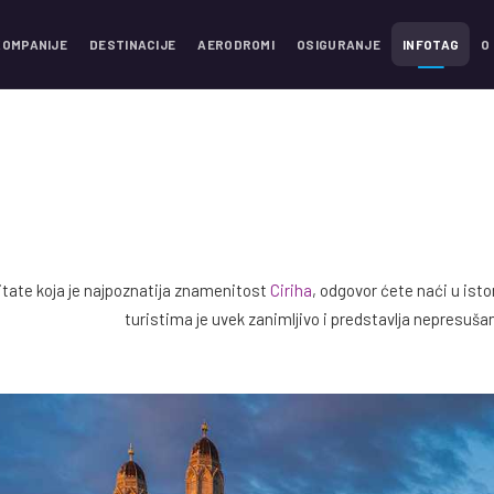
KOMPANIJE
DESTINACIJE
AERODROMI
OSIGURANJE
INFOTAG
O
itate koja je najpoznatija znamenitost
Ciriha
, odgovor ćete naći u isto
turistima je uvek zanimljivo i predstavlja nepresušan 