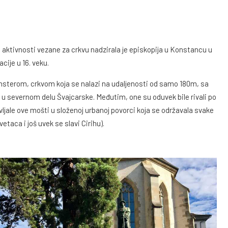
 i aktivnosti vezane za crkvu nadzirala je episkopija u Konstancu u
ije u 16. veku.
sterom, crkvom koja se nalazi na udaljenosti od samo 180m, sa
e u severnom delu Švajcarske. Međutim, one su oduvek bile rivali po
vljale ove mošti u složenoj urbanoj povorci koja se održavala svake
etaca i još uvek se slavi Cirihu).