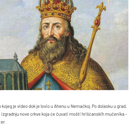
om kojeg je video dok je lovio u Ahenu u Nemačkoj. Po dolasku u grad,
 izgradnju nove crkve koja će čuvati mošti hrišćanskih mučenika -
er.