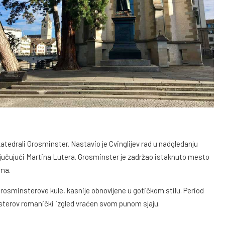
 katedrali Grosminster. Nastavio je Cvinglijev rad u nadgledanju
ljučujući Martina Lutera. Grosminster je zadržao istaknuto mesto
ma.
e Grosminsterove kule, kasnije obnovljene u gotičkom stilu. Period
sterov romanički izgled vraćen svom punom sjaju.