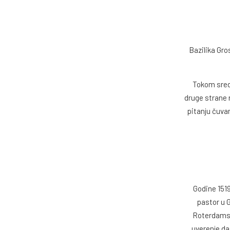
Bazilika Gro
Tokom sred
druge strane 
pitanju čuvan
Godine 1519
pastor u 
Roterdamsko
uverenje da