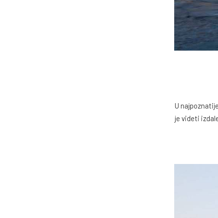
U najpoznatij
je videti izda