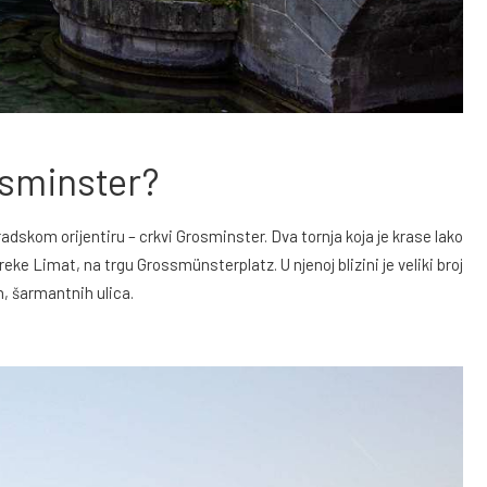
osminster?
skom orijentiru – crkvi Grosminster. Dva tornja koja je krase lako
 reke Limat, na trgu Grossmünsterplatz. U njenoj blizini je veliki broj
ih, šarmantnih ulica.