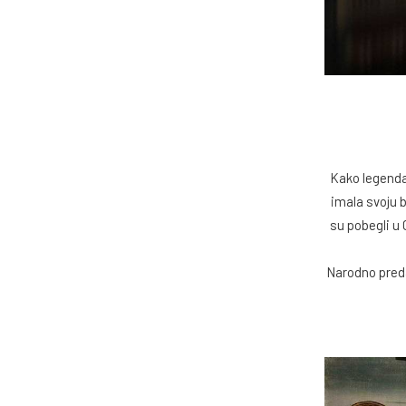
Kako legenda 
imala svoju 
su pobegli u 
Narodno preda