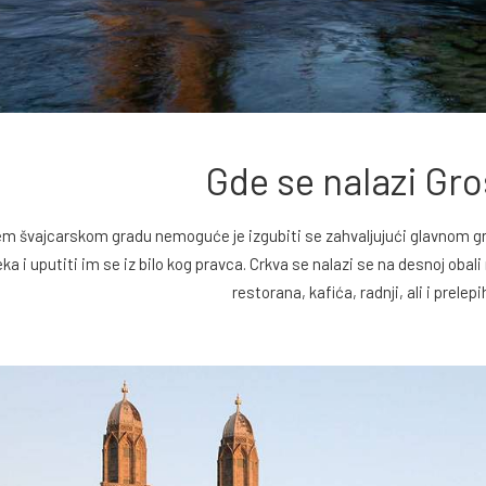
Gde se nalazi Gr
em švajcarskom gradu nemoguće je izgubiti se zahvaljujući glavnom grad
leka i uputiti im se iz bilo kog pravca. Crkva se nalazi se na desnoj obali
restorana, kafića, radnji, ali i prelep