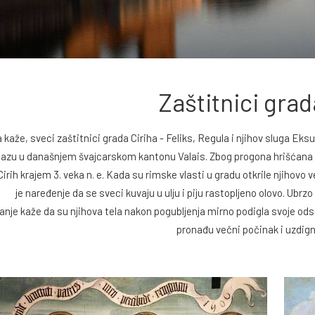
Zaštitnici grad
kaže, sveci zaštitnici grada Ciriha - Feliks, Regula i njihov sluga Eksup
bazu u današnjem švajcarskom kantonu Valais. Zbog progona hrišćana o
Cirih krajem 3. veka n. e. Kada su rimske vlasti u gradu otkrile njihovo
je naređenje da se sveci kuvaju u ulju i piju rastopljeno olovo. Ubrz
nje kaže da su njihova tela nakon pogubljenja mirno podigla svoje odse
pronađu večni počinak i uzdign