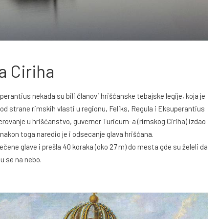
a Ciriha
erantius nekada su bili članovi hrišćanske tebajske legije, koja je
d strane rimskih vlasti u regionu, Feliks, Regula i Eksuperantius
 verovanje u hrišćanstvo, guverner Turicum-a (rimskog Ciriha) izdao
o nakon toga naredio je i odsecanje glava hrišćana.
čene glave i prešla 40 koraka (oko 27 m) do mesta gde su želeli da
u se na nebo.