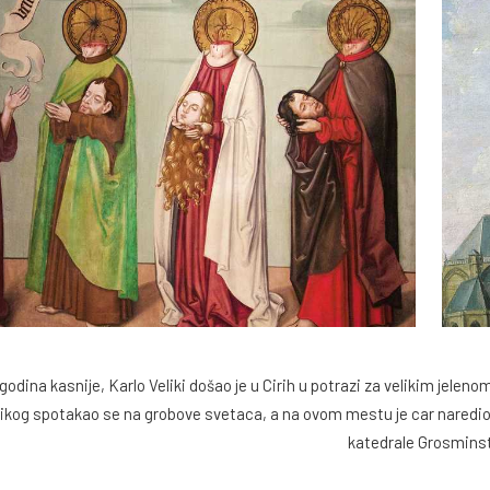
 godina kasnije, Karlo Veliki došao je u Cirih u potrazi za velikim jelen
likog spotakao se na grobove svetaca, a na ovom mestu je car naredio
katedrale Grosminst