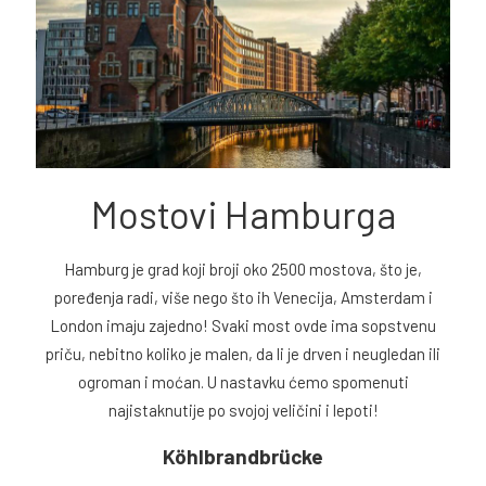
Mostovi Hamburga
Hamburg je grad koji broji oko 2500 mostova, što je,
poređenja radi, više nego što ih Venecija, Amsterdam i
London imaju zajedno! Svaki most ovde ima sopstvenu
priču, nebitno koliko je malen, da li je drven i neugledan ili
ogroman i moćan. U nastavku ćemo spomenuti
najistaknutije po svojoj veličini i lepoti!
Köhlbrandbrücke