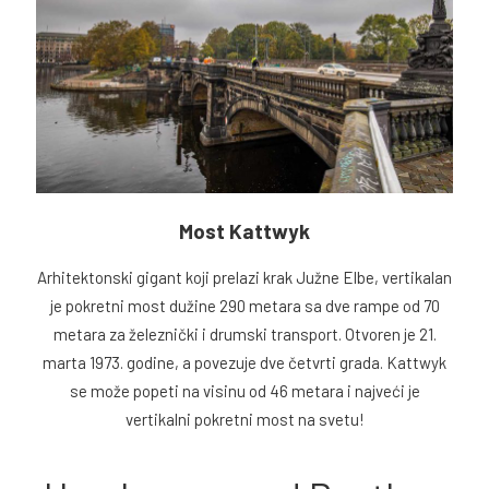
Most Kattwyk
Arhitektonski gigant koji prelazi krak Južne Elbe, vertikalan
je pokretni most dužine 290 metara sa dve rampe od 70
metara za železnički i drumski transport. Otvoren je 21.
marta 1973. godine, a povezuje dve četvrti grada. Kattwyk
se može popeti na visinu od 46 metara i najveći je
vertikalni pokretni most na svetu!