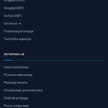
Kraljevo (KVO)
Skoplje (SKP)
Sofija (SOF)
Svi letovi →
Poslovna putovanja
Turističke agencije
INFORMACIJE
Uslovi korišćenja
Provera rezervacije
Plaćanje karata
Otkazivanje i promene leta
Gubitak prtljaga
Putno osiguranje