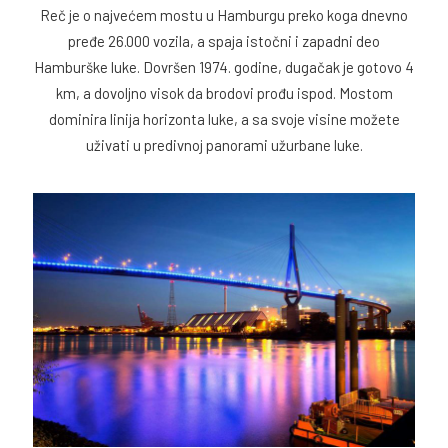
Reč je o najvećem mostu u Hamburgu preko koga dnevno
pređe 26.000 vozila, a spaja istočni i zapadni deo
Hamburške luke. Dovršen 1974. godine, dugačak je gotovo 4
km, a dovoljno visok da brodovi prođu ispod. Mostom
dominira linija horizonta luke, a sa svoje visine možete
uživati ​​u predivnoj panorami užurbane luke.