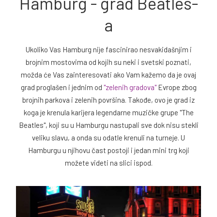
Hamburg - grad Beatles-
a
Ukoliko Vas Hamburg nije fascinirao nesvakidašnjim i
brojnim mostovima od kojih su neki i svetski poznati,
možda će Vas zainteresovati ako Vam kažemo da je ovaj
grad proglašen i jednim od
"zelenih gradova"
Evrope zbog
brojnih parkova i zelenih površina. Takođe, ovo je grad iz
koga je krenula karijera legendarne muzičke grupe "The
Beatles", koji su u Hamburgu nastupali sve dok nisu stekli
veliku slavu, a onda su odatle krenuli na turneje. U
Hamburgu u njihovu čast postoji i jedan mini trg koji
možete videti na slici ispod.