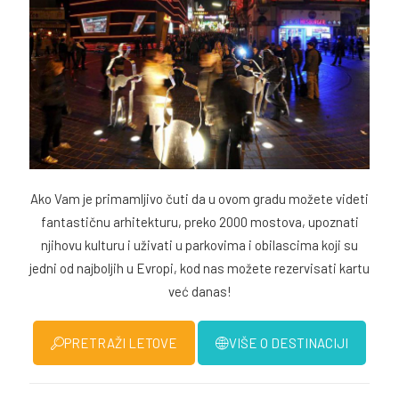
Ako Vam je primamljivo čuti da u ovom gradu možete videti
fantastičnu arhitekturu, preko 2000 mostova, upoznati
njihovu kulturu i uživati u parkovima i obilascima koji su
jedni od najboljih u Evropi, kod nas možete rezervisati kartu
već danas!
PRETRAŽI LETOVE
VIŠE O DESTINACIJI