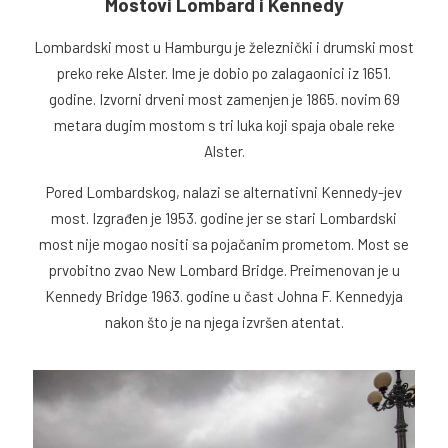
Mostovi Lombard i Kennedy
Lombardski most u Hamburgu je železnički i drumski most
preko reke Alster. Ime je dobio po zalagaonici iz 1651.
godine. Izvorni drveni most zamenjen je 1865. novim 69
metara dugim mostom s tri luka koji spaja obale reke
Alster.
Pored Lombardskog, nalazi se alternativni Kennedy-jev
most. Izgrađen je 1953. godine jer se stari Lombardski
most nije mogao nositi sa pojačanim prometom. Most se
prvobitno zvao New Lombard Bridge. Preimenovan je u
Kennedy Bridge 1963. godine u čast Johna F. Kennedyja
nakon što je na njega izvršen atentat.