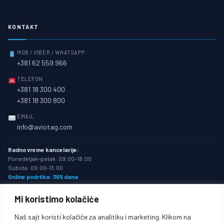
KONTAKT
MOB / VIBER / WHATSAPP
+381 62 559 966
TELEFON
+381 18 300 400
+381 18 300 800
EMAIL
info@aviotag.com
Radno vreme kancelarije:
Ponedeljak–petak: 09:00–18:00
Subota: 09:00–13:00
Online podrška: 365 dana
Mi koristimo kolačiće
Naš sajt koristi kolačiće za analitiku i marketing. Klikom na
★ IATA AKREDITOVANI
15+ GODINA