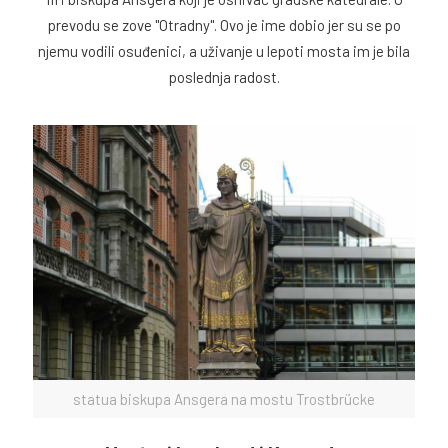
prevodu se zove "Otradny". Ovo je ime dobio jer su se po
njemu vodili osuđenici, a uživanje u lepoti mosta im je bila
poslednja radost.
statua biskupa Ansgera na mostu Trostbrücke