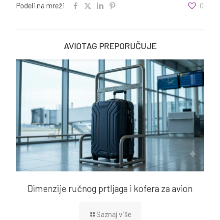
Podeli na mreži
0
AVIOTAG PREPORUČUJE
Dimenzije ručnog prtljaga i kofera za avion
Saznaj više