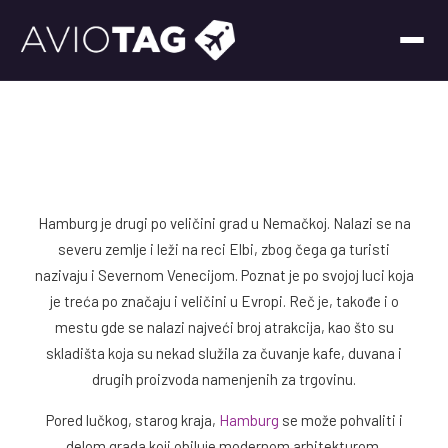
Hamburg je drugi po veličini grad u Nemačkoj. Nalazi se na
severu zemlje i leži na reci Elbi, zbog čega ga turisti
nazivaju i Severnom Venecijom. Poznat je po svojoj luci koja
je treća po značaju i veličini u Evropi. Reč je, takođe i o
mestu gde se nalazi najveći broj atrakcija, kao što su
skladišta koja su nekad služila za čuvanje kafe, duvana i
drugih proizvoda namenjenih za trgovinu.
Pored lučkog, starog kraja,
Hamburg
se može pohvaliti i
delom grada koji obiluje modernom arhitekturom,