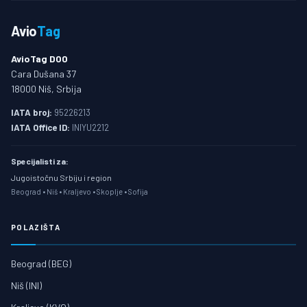
Avio
Tag
AvioTag DOO
Cara Dušana 37
18000 Niš, Srbija
IATA broj:
95226213
IATA Office ID:
INIYU2212
Specijalisti za:
Jugoistočnu Srbiju i region
Beograd • Niš • Kraljevo • Skoplje • Sofija
POLAZIŠTA
Beograd (BEG)
Niš (INI)