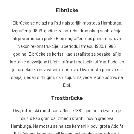
Elbrücke
Elbrücke se nalazi na listi najstarijih mostova Hamburga.
Izgrađen je 1899. godine za potrebe drumskog saobraćaja,
ali je vremenom preko Elbe sagrađeno još puno mostova.
Nakon rekonstrukcije, u periodu između 1980. i 1985.
godine, Elbrücke se koristi kao šetalište za pešake, ali je
kretanje dozvoljeno i biciklistima i motociklistima. Podeljen
je na nekoliko nezavisnih mostova. Dva mosta ponovo se
spajaju jedan s drugim, okružujući najveće rečno ostrvo na
Elbi.
Trostbrücke
Ovaj istorijski most sagrađen je 1881. godine, a izvorno je
služio kao granica između starih i novih gradova
Hamburga. Na mostu se nalaze kameni kipovi grofa Adolfa
III i biskupa Ansgera koji je osnivač gradske katedrale. U