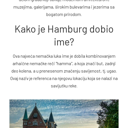
muzejima, galerijama, širokim bulevarima i jezerima sa
bogatom prirodom.
Kako je Hamburg dobio
ime?
Ova najveća nemačka luka ime je dobila kombinovanjem
arhaične nemačke reči "hamma", a koja znači but, zadnji
deo kolena, a u prenesenom značenju savijenost, tj. ugao.
Ovaj naziv je referenca na njegovu lokaciju koja se nalazi na
savijutku reke.