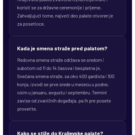
koristi se za državne ceremonije i prijeme.
Zahvaljujući tome, najveći deo palate otvoren je
za posetioce.
Kada je smena straže pred palatom?
Redovna smena straže održava se sredom i
subotom od 11 do 14 časova i besplatna je.
Svečana smena straže, sa oko 400 gardista i 100
konja, izvodi se prve srede u mesecu u podne,
osim u januaru, avgustu i septembru. Termini
zavise od zvaničnih događaja, pa ih pre posete
proverite.
Kako se stiže do Kraljevske palate?