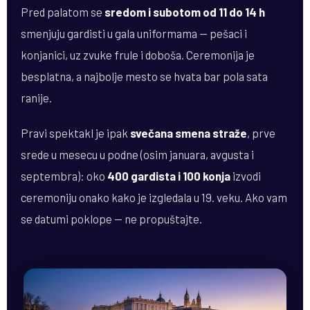
Pred palatom se
sredom i subotom od 11 do 14 h
smenjuju gardisti u gala uniformama — pešaci i
konjanici, uz zvuke frule i doboša. Ceremonija je
besplatna, a najbolje mesto se hvata bar pola sata
ranije.
Pravi spektakl je ipak
svečana smena straže
, prve
srede u mesecu u podne (osim januara, avgusta i
septembra): oko
400 gardista i 100 konja
izvodi
ceremoniju onako kako je izgledala u 19. veku. Ako vam
se datumi poklope — ne propuštajte.