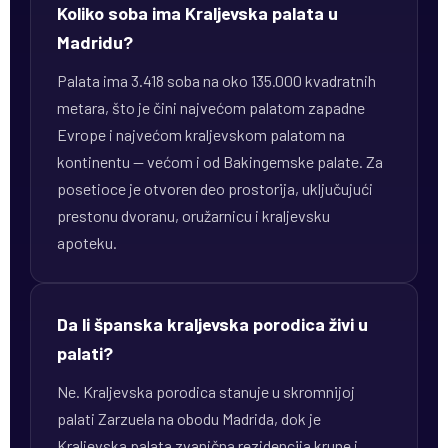
Koliko soba ima Kraljevska palata u
Madridu?
Palata ima 3.418 soba na oko 135.000 kvadratnih
metara, što je čini najvećom palatom zapadne
Evrope i najvećom kraljevskom palatom na
kontinentu — većom i od Bakingemske palate. Za
posetioce je otvoren deo prostorija, uključujući
prestonu dvoranu, oružarnicu i kraljevsku
apoteku.
Da li španska kraljevska porodica živi u
palati?
Ne. Kraljevska porodica stanuje u skromnijoj
palati Zarzuela na obodu Madrida, dok je
Kraljevska palata zvanična rezidencija krune i