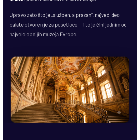
Upravo zato što je „služben, a prazan”, najveći deo
palate otvoren je za posetioce — i to je čini jednim od
najvelelepnijih muzeja Evrope.