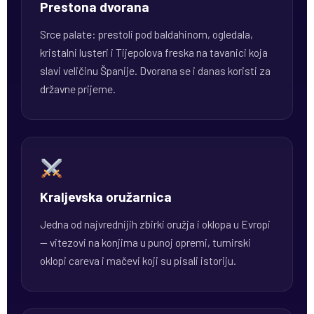
Prestona dvorana
Srce palate: prestoli pod baldahinom, ogledala,
kristalni lusteri i Tijepolova freska na tavanici koja
slavi veličinu Španije. Dvorana se i danas koristi za
državne prijeme.
Kraljevska oružarnica
Jedna od najvrednijih zbirki oružja i oklopa u Evropi
— vitezovi na konjima u punoj opremi, turnirski
oklopi careva i mačevi koji su pisali istoriju.