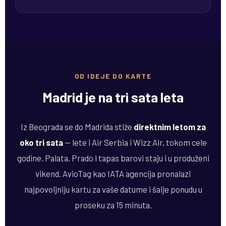
OD IDEJE DO KARTE
Madrid je na tri sata leta
Iz Beograda se do Madrida stiže
direktnim letom za
oko tri sata
— lete i Air Serbia i Wizz Air, tokom cele
godine. Palata, Prado i tapas barovi staju i u produženi
vikend. AvioTag kao IATA agencija pronalazi
najpovoljniju kartu za vaše datume i šalje ponudu u
proseku za 15 minuta.