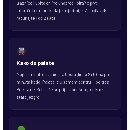
ulaznice kupite online unapred i birajte prve
jutarnje termine, kada je najmirnije. Za obilazak
računajte 1 do 2 sata.
Kako do palate
Najbliža metro stanica je Ópera (linije 2 i 5), na par
minuta hoda. Palata je u samom centru — od trga
Puerta del Sol stiže se prijatnom šetnjom kroz
staro jezgro.