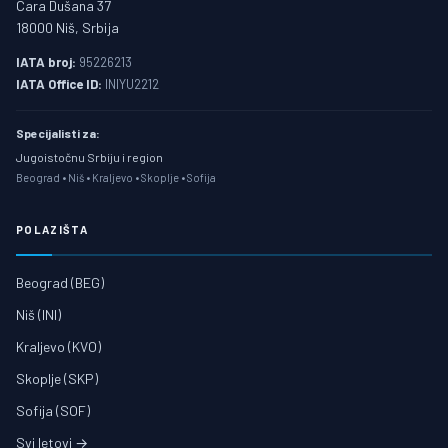
Cara Dušana 37
18000 Niš, Srbija
IATA broj:
95226213
IATA Office ID:
INIYU2212
Specijalisti za:
Jugoistočnu Srbiju i region
Beograd • Niš • Kraljevo • Skoplje • Sofija
POLAZIŠTA
Beograd (BEG)
Niš (INI)
Kraljevo (KVO)
Skoplje (SKP)
Sofija (SOF)
Svi letovi →