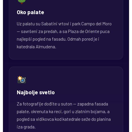
Oko palate
Uz palatu su Sabatini vrtovi i park Campo del Moro
— savršeni za predah, a sa Plaza de Oriente puca
najlepši pogled na fasadu. Odmah pored je i
katedrala Almudena.
Najbolje svetlo
Za fotografije dođite u suton — zapadna fasada
palate, okrenuta ka reci, gori u zlatnim bojama, a
pogled sa vidikovca kod katedrale seže do planina
iza grada.