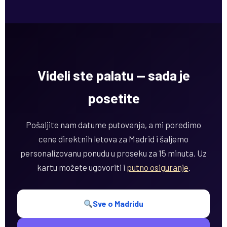
Videli ste palatu — sada je
posetite
Pošaljite nam datume putovanja, a mi poredimo
cene direktnih letova za Madrid i šaljemo
personalizovanu ponudu u proseku za 15 minuta. Uz
kartu možete ugovoriti i
putno osiguranje
.
Sve o Madridu