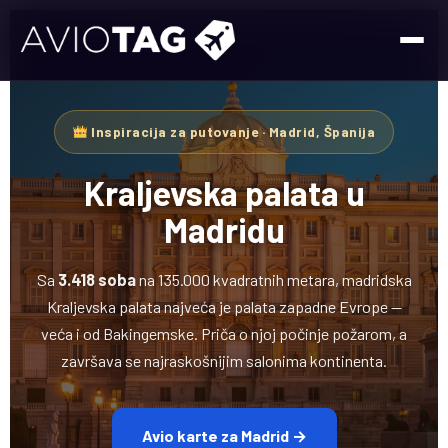
Inspiracija za putovanje · Madrid, Španija
Kraljevska palata u
Madridu
Sa
3.418 soba
na 135.000 kvadratnih metara, madridska
Kraljevska palata najveća je palata zapadne Evrope —
veća i od Bakingemske. Priča o njoj počinje požarom, a
završava se najraskošnijim salonima kontinenta.
Avio karte za Madrid →