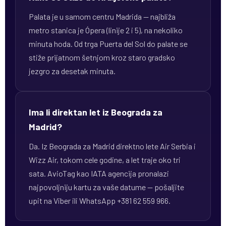
Palata je u samom centru Madrida — najbliža
metro stanica je Ópera (linije 2 i 5), na nekoliko
minuta hoda. Od trga Puerta del Sol do palate se
stiže prijatnom šetnjom kroz staro gradsko
jezgro za desetak minuta.
Ima li direktan let iz Beograda za
Madrid?
Da. Iz Beograda za Madrid direktno lete Air Serbia i
Wizz Air, tokom cele godine, a let traje oko tri
sata. AvioTag kao IATA agencija pronalazi
najpovoljniju kartu za vaše datume — pošaljite
upit na Viber ili WhatsApp +381 62 559 966.