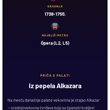
GRADNJA
1738-1755.
NAJBLIŽI METRO
Ópera (L2, L5)
PRIČA O PALATI
Iz pepela Alkazara
Na mestu današnje palate vekovima je stajao Alkazar
— srednjovekovna tvrđava koju su španski kraljevi