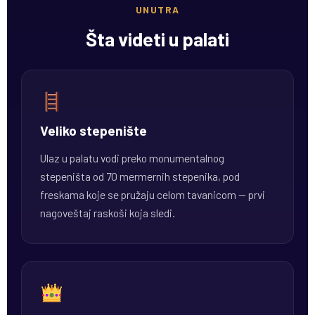
UNUTRA
Šta videti u palati
Veliko stepenište
Ulaz u palatu vodi preko monumentalnog
stepeništa od 70 mermernih stepenika, pod
freskama koje se pružaju celom tavanicom — prvi
nagoveštaj raskoši koja sledi.