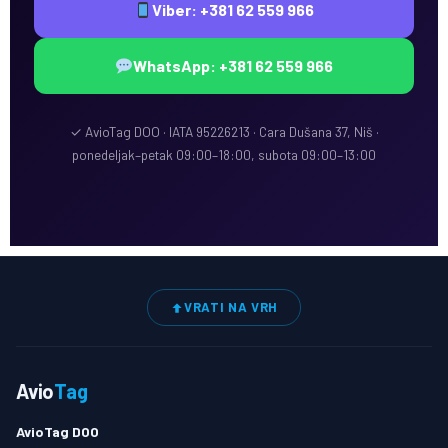
Viber: +381 62 559 966
WhatsApp: +381 62 559 966
✓ AvioTag DOO · IATA 95226213 · Cara Dušana 37, Niš ·
ponedeljak–petak 09:00–18:00, subota 09:00–13:00
VRATI NA VRH
Avio
Tag
AvioTag DOO