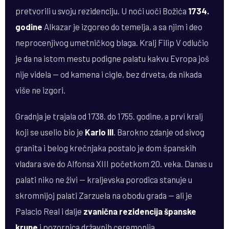
pretvorili u svoju rezidenciju. U noći uoči Božića
1734.
godine
Alkazar je izgoreo do temelja, a sa njim i deo
neprocenjivog umetničkog blaga. Kralj Filip V odlučio
je da na istom mestu podigne palatu kakvu Evropa još
nije videla — od kamena i cigle, bez drveta, da nikada
više ne izgori.
Gradnja je trajala od 1738. do 1755. godine, a prvi kralj
koji se uselio bio je
Karlo III
. Barokno zdanje od sivog
granita i belog krečnjaka postalo je dom španskih
vladara sve do Alfonsa XIII početkom 20. veka. Danas u
palati niko ne živi — kraljevska porodica stanuje u
skromnijoj palati Zarzuela na obodu grada — ali je
Palacio Real i dalje
zvanična rezidencija španske
krune
i pozornica državnih ceremonija.