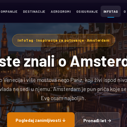
KOMPANIJE
DESTINACIJE
AERODROMI
OSIGURANJE
INFOTAG
O
InfoTag · Inspiracija za putovanje · Amsterdam
iste znali o Amste
o Venecija i više mostova nego Pariz, koji živi ispod niv
 vlada ne sedi u njemu. Amsterdam je pun priča koje se
Evo osam najboljih.
Pogledaj zanimljivosti ↓
Pronađi let →