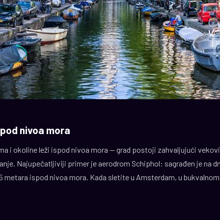
ispod nivoa mora
a i okoline leži ispod nivoa mora — grad postoji zahvaljujući vekovi
nje. Najupečatljiviji primer je aerodrom Schiphol: sagrađen je na d
5 metara ispod nivoa mora. Kada sletite u Amsterdam, u bukvalnom s