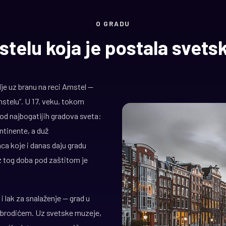
O GRADU
telu koja je postala svets
e uz branu na reci Amstel —
mstelu”. U 17. veku, tokom
 od najbogatijih gradova sveta:
ntinente, a duž
ca koje i danas daju gradu
iz tog doba pod zaštitom je
lak za snalaženje — grad u
i brodićem. Uz svetske muzeje,