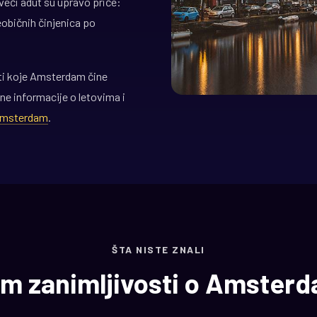
jveći adut su upravo priče:
eobičnih činjenica po
i koje Amsterdam čine
ne informacije o letovima i
 Amsterdam
.
ŠTA NISTE ZNALI
m zanimljivosti o Amster