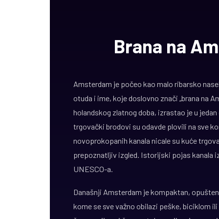
Brana na Ams
Amsterdam je počeo kao malo ribarsko naselj
otuda i ime, koje doslovno znači „brana na A
holandskog zlatnog doba, izrastao je u jedan
trgovački brodovi su odavde plovili na sve ko
novoprokopanih kanala nicale su kuće trgova
prepoznatljiv izgled. Istorijski pojas kanala 
UNESCO-a.
Današnji Amsterdam je kompaktan, opušten i 
kome se sve važno obilazi peške, biciklom il