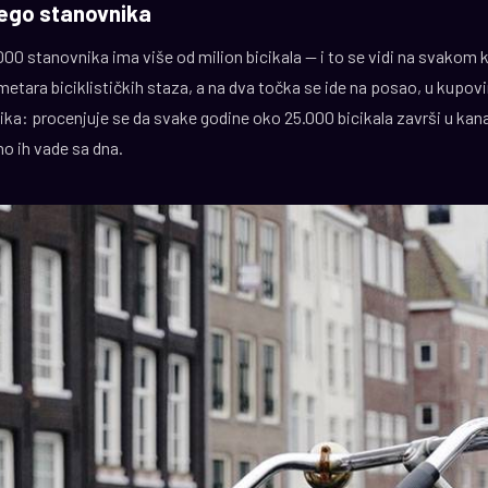
nego stanovnika
000 stanovnika ima više od milion bicikala — i to se vidi na svako
metara biciklističkih staza, a na dva točka se ide na posao, u kupovi
ika: procenjuje se da svake godine oko 25.000 bicikala završi u kana
o ih vade sa dna.