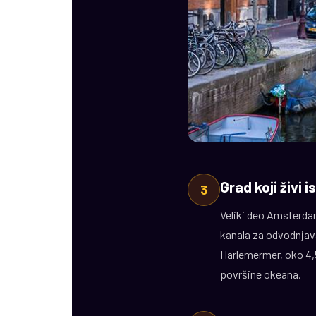
Grad koji živi 
3
Veliki deo Amsterdam
kanala za odvodnjava
Harlemermer, oko 4,
površine okeana.