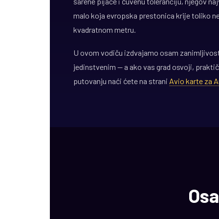
šarene pijace i čuvenu toleranciju, njegov na
malo koja evropska prestonica krije toliko n
kvadratnom metru.
U ovom vodiču izdvajamo osam zanimljivost
jedinstvenim — a ako vas grad osvoji, praktič
putovanju naći ćete na strani
Avio karte za
Osa