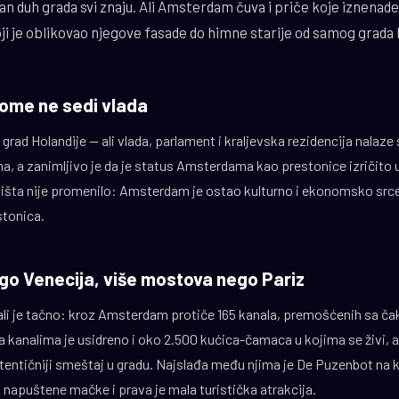
dan duh grada svi znaju. Ali Amsterdam čuva i priče koje iznenade 
oji je oblikovao njegove fasade do himne starije od samog grad
kome ne sedi vlada
grad Holandije — ali vlada, parlament i kraljevska rezidencija nalaze
a, a zanimljivo je da je status Amsterdama kao prestonice izričito 
ništa nije promenilo: Amsterdam je ostao kulturno i ekonomsko srce
stonica.
go Venecija, više mostova nego Pariz
ali je tačno: kroz Amsterdam protiče 165 kanala, premošćenih sa č
 Na kanalima je usidreno i oko 2.500 kućica-čamaca u kojima se živi, 
entičniji smeštaj u gradu. Najslađa među njima je De Puzenbot na ka
a napuštene mačke i prava je mala turistička atrakcija.