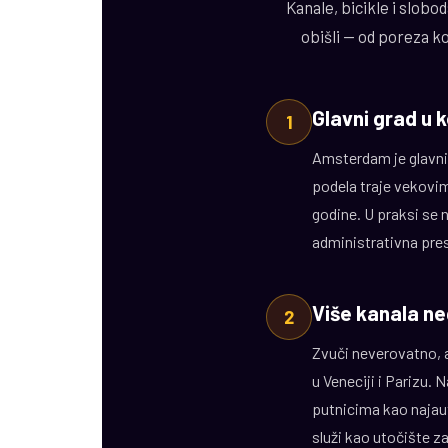
Kanale, bicikle i slobo
obišli — od poreza k
Glavni grad u 
1
Amsterdam je glavni 
podela traje vekovim
godine. U praksi se 
administrativna pre
Više kanala ne
2
Zvuči neverovatno, 
u Veneciji i Parizu.
putnicima kao najaut
služi kao utočište z