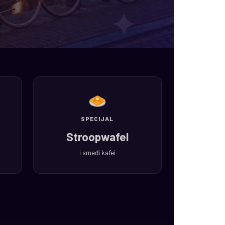
SPECIJAL
Stroopwafel
i smeđi kafei