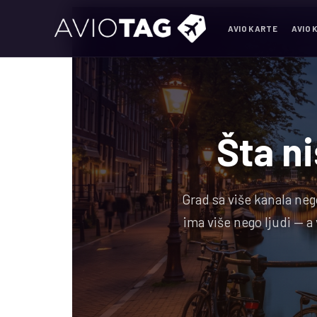
AVIO KARTE
AVIO 
Šta n
Grad sa više kanala neg
ima više nego ljudi — a