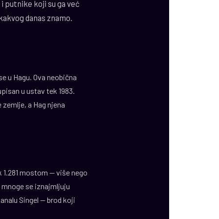
i putnike koji su ga već
a kakvog danas znamo.
 se u Hagu. Ova neobična
upisan u ustav tek 1983.
 zemlje, a Hag njena
ak 1.281 mostom — više nego
a mnoge se iznajmljuju
nalu Singel — brod koji