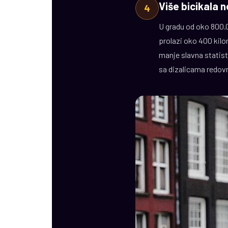
Više bicikala 
4
U gradu od oko 800.
prolazi oko 400 kilo
manje slavna statist
sa dizalicama redovn