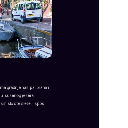
ma gradnje nasipa, brana i
nu isušenog jezera
mislu ste sleteli ispod