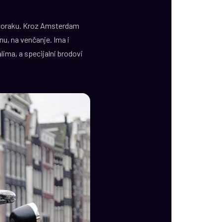
m koraku. Kroz Amsterdam
nu, na venčanje. Ima i
lima, a specijalni brodovi