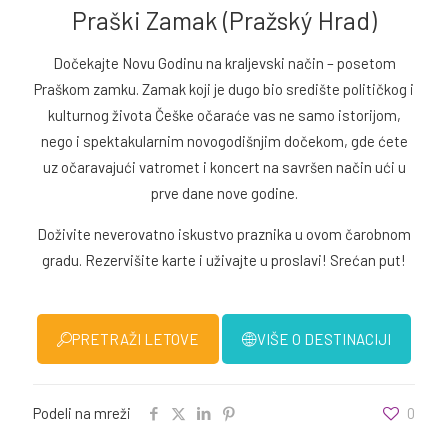
Praški Zamak (Pražský Hrad)
Dočekajte Novu Godinu na kraljevski način – posetom
Praškom zamku. Zamak koji je dugo bio središte političkog i
kulturnog života Češke očaraće vas ne samo istorijom,
nego i spektakularnim novogodišnjim dočekom, gde ćete
uz očaravajući vatromet i koncert na savršen način ući u
prve dane nove godine.
Doživite neverovatno iskustvo praznika u ovom čarobnom
gradu. Rezervišite karte i uživajte u proslavi! Srećan put!
PRETRAŽI LETOVE
VIŠE O DESTINACIJI
Podeli na mreži
0