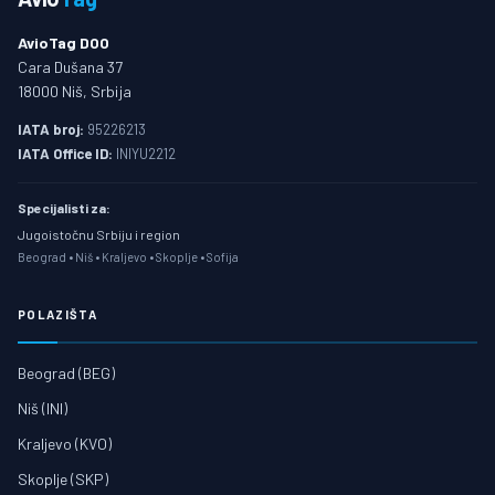
AvioTag DOO
Cara Dušana 37
18000 Niš, Srbija
IATA broj:
95226213
IATA Office ID:
INIYU2212
Specijalisti za:
Jugoistočnu Srbiju i region
Beograd • Niš • Kraljevo • Skoplje • Sofija
POLAZIŠTA
Beograd (BEG)
Niš (INI)
Kraljevo (KVO)
Skoplje (SKP)