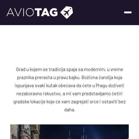
Grad u kojem se tradicija spaja sa modernim, u vreme
praznika prerasta u pravu bajku. Božićna čarolija koja
ispunjava svaki kutak obećava da ćete u Pragu doživeti
nezaboravno iskustvo, a mi vam predstavljamo četiri
gradske lokacije koje će vam zagrejati srce i ostaviti bez
daha.