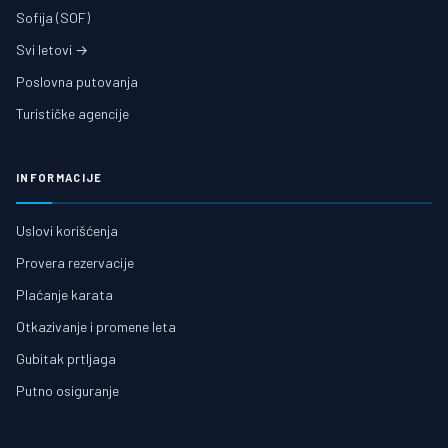
Sofija (SOF)
Svi letovi →
Poslovna putovanja
Turističke agencije
INFORMACIJE
Uslovi korišćenja
Provera rezervacije
Plaćanje karata
Otkazivanje i promene leta
Gubitak prtljaga
Putno osiguranje