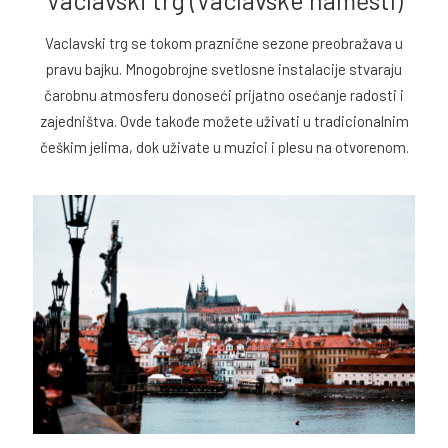
Vaclavski trg se tokom praznične sezone preobražava u
pravu bajku. Mnogobrojne svetlosne instalacije stvaraju
čarobnu atmosferu donoseći prijatno osećanje radosti i
zajedništva. Ovde takođe možete uživati u tradicionalnim
češkim jelima, dok uživate u muzici i plesu na otvorenom.