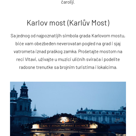
čaroliji.
Karlov most (Karlův Most)
Sa jednog od najpoznatijih simbola grada Karlovom mostu,
biće vam obezbeđen neverovatan pogled na grad i sjaj
vatrometa iznad praškog zamka. Prošetajte mostom na
reci Vltavi, uživajte u muzici uličnih svirača i podelite
radosne trenutke sa brojnim turistima i lokalcima.