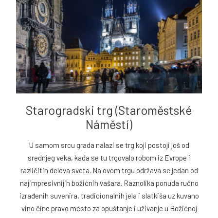
Starogradski trg (Staroměstské
Náměstí)
U samom srcu grada nalazi se trg koji postoji još od
srednjeg veka, kada se tu trgovalo robom iz Evrope i
različitih delova sveta. Na ovom trgu održava se jedan od
najimpresivnijih božićnih vašara. Raznolika ponuda ručno
izrađenih suvenira, tradicionalnih jela i slatkiša uz kuvano
vino čine pravo mesto za opuštanje i uživanje u Božićnoj