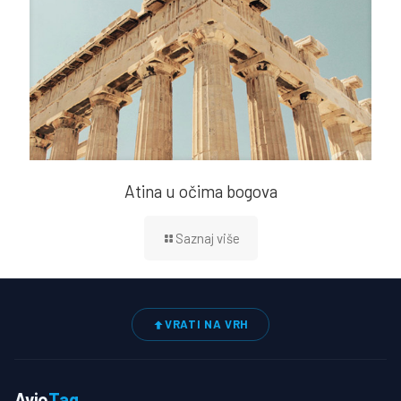
Atina u očima bogova
Saznaj više
VRATI NA VRH
Avio
Tag