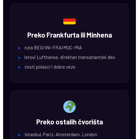
Preko Frankfurta ili Minhena
▸
ruta BEG/INI–FRA/MUC–MIA
▸
letovi Lufthanse, direktan transatlantski deo
▸
česti polasci i dobre veze
Preko ostalih čvorišta
▸
Istanbul, Pariz, Amsterdam, London