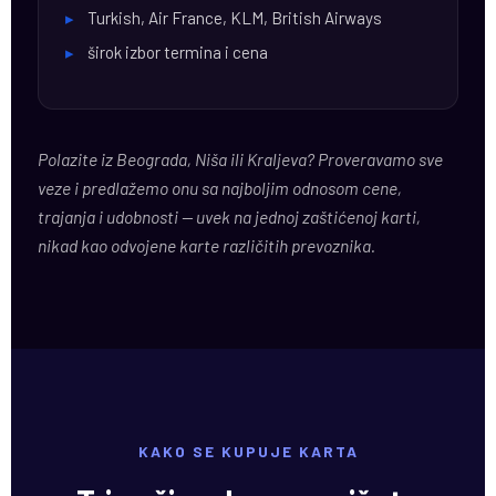
▸
Turkish, Air France, KLM, British Airways
▸
širok izbor termina i cena
Polazite iz Beograda, Niša ili Kraljeva? Proveravamo sve
veze i predlažemo onu sa najboljim odnosom cene,
trajanja i udobnosti — uvek na jednoj zaštićenoj karti,
nikad kao odvojene karte različitih prevoznika.
KAKO SE KUPUJE KARTA