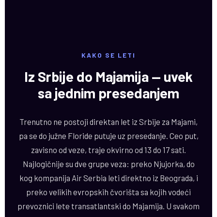
KAKO SE LETI
Iz Srbije do Majamija — uvek
sa jednim presedanjem
Trenutno ne postoji direktan let iz Srbije za Majami,
pa se do južne Floride putuje uz presedanje. Ceo put,
zavisno od veze, traje okvirno od 13 do 17 sati.
Najlogičnije su dve grupe veza: preko Njujorka, do
kog kompanija Air Serbia leti direktno iz Beograda, i
preko velikih evropskih čvorišta sa kojih vodeći
prevoznici lete transatlantski do Majamija. U svakom