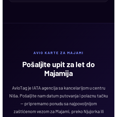
AVIO KARTE ZA MAJAMI
Pošaljite upit za let do
Majamija
AvioTag je IATA agencija sa kancelarijom u centru
Niša. Pošaljite nam datum putovanja i polaznu tačku
— pripremamo ponudu sa najpovoljnijom
zaštićenom vezom za Majami, preko Njujorka ili