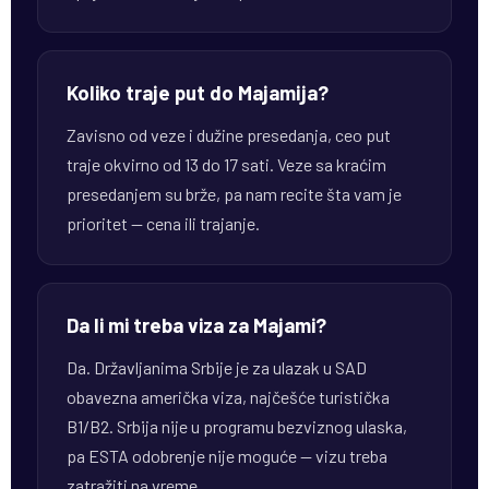
Koliko traje put do Majamija?
Zavisno od veze i dužine presedanja, ceo put
traje okvirno od 13 do 17 sati. Veze sa kraćim
presedanjem su brže, pa nam recite šta vam je
prioritet — cena ili trajanje.
Da li mi treba viza za Majami?
Da. Državljanima Srbije je za ulazak u SAD
obavezna američka viza, najčešće turistička
B1/B2. Srbija nije u programu bezviznog ulaska,
pa ESTA odobrenje nije moguće — vizu treba
zatražiti na vreme.