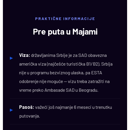
PRAKTIČNE INFORMACIJE
Pre puta u Majami
Viza:
državljanima Srbije je za SAD obavezna
▸
američka viza (najčešće turistička B1/B2). Srbija
nije u programu bezviznog ulaska, pa ESTA
odobrenje nije moguće — vizu treba zatražiti na
vreme preko Ambasade SAD u Beogradu.
Pasoš:
važeći još najmanje 6 meseci u trenutku
▸
putovanja.