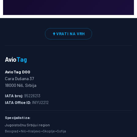
VRATI NA VRH
Avio
Tag
AvioTag DOO
Cara Dušana 37
18000 Niš, Srbija
IATA broj:
95226213
IATA Office ID:
INIYU2212
Specijalisti za:
Jugoistočnu Srbiju i region
Beograd • Niš • Kraljevo • Skoplje • Sofija