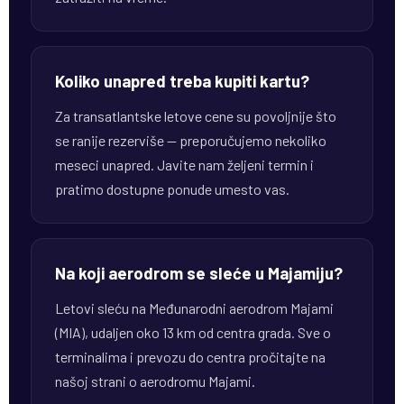
Koliko unapred treba kupiti kartu?
Za transatlantske letove cene su povoljnije što
se ranije rezerviše — preporučujemo nekoliko
meseci unapred. Javite nam željeni termin i
pratimo dostupne ponude umesto vas.
Na koji aerodrom se sleće u Majamiju?
Letovi sleću na Međunarodni aerodrom Majami
(MIA), udaljen oko 13 km od centra grada. Sve o
terminalima i prevozu do centra pročitajte na
našoj strani o aerodromu Majami.