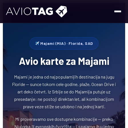
Majami (MIA) · Florida, SAD
Avio karte za Majami
Majami je jedna od najpopularnijih destinacija na jugu
Floride — sunce tokom cele godine, plaže, Ocean Drive i
art deko četvrt. Iz Srbije se do Majamija putuje uz
presedanje: ne postoji direktan let, ali kombinacijom
prave veze stiže se udobno i na jednoj karti.
Mi proveravamo sve dostupne kombinacije — preko
Njujorka ili evropskih čvorišta — i spajamo ih u jednu