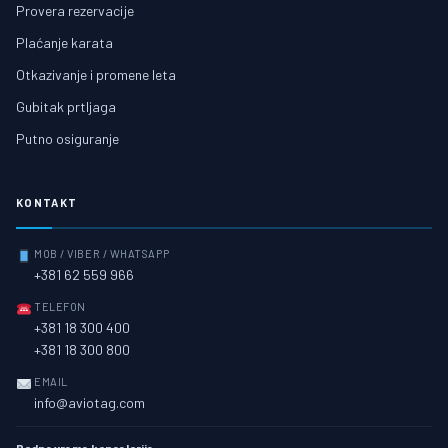
Provera rezervacije
Plaćanje karata
Otkazivanje i promene leta
Gubitak prtljaga
Putno osiguranje
KONTAKT
MOB / VIBER / WHATSAPP
+381 62 559 966
TELEFON
+381 18 300 400
+381 18 300 800
EMAIL
info@aviotag.com
Radno vreme kancelarije: