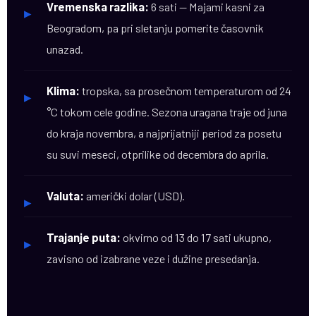
Vremenska razlika:
6 sati — Majami kasni za
▸
Beogradom, pa pri sletanju pomerite časovnik
unazad.
Klima:
tropska, sa prosečnom temperaturom od 24
▸
°C tokom cele godine. Sezona uragana traje od juna
do kraja novembra, a najprijatniji period za posetu
su suvi meseci, otprilike od decembra do aprila.
Valuta:
američki dolar (USD).
▸
Trajanje puta:
okvirno od 13 do 17 sati ukupno,
▸
zavisno od izabrane veze i dužine presedanja.