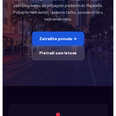
zaštićenu kartu, sa prtljagom predatim do Majamija.
Pošaljite nam datum i polaznu tačku, ponuda stiže u
najkraćem roku.
Zatražite ponudu →
Pretraži sam letove