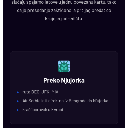
slučaju spajamo letove u jednu povezanu kartu, tako
da je presedanje zaštićeno, a prtljag predat do
krajnjeg odredišta.
Preko Njujorka
▸
ruta BEG–JFK–MIA
▸
Air Serbia leti direktno iz Beograda do Njujorka
▸
kraći boravak u Evropi