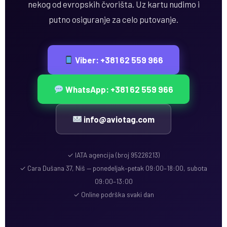
nekog od evropskih čvorišta. Uz kartu nudimo i
putno osiguranje za celo putovanje.
Viber: +381 62 559 966
WhatsApp: +381 62 559 966
info@aviotag.com
✓ IATA agencija (broj 95226213)
✓ Cara Dušana 37, Niš — ponedeljak–petak 09:00–18:00, subota
09:00–13:00
✓ Online podrška svaki dan