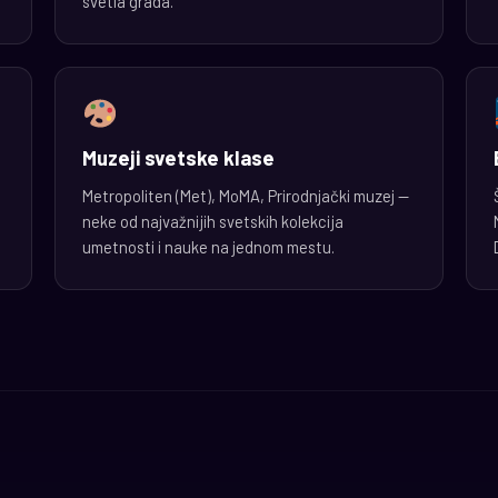
svetla grada.
Muzeji svetske klase
Metropoliten (Met), MoMA, Prirodnjački muzej —
neke od najvažnijih svetskih kolekcija
umetnosti i nauke na jednom mestu.