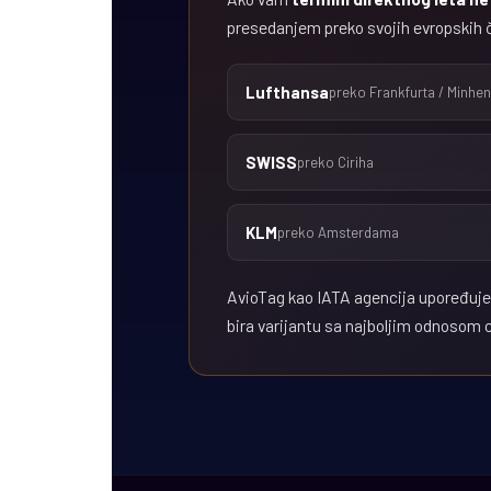
presedanjem preko svojih evropskih čv
Lufthansa
preko Frankfurta / Minhe
SWISS
preko Ciriha
KLM
preko Amsterdama
AvioTag kao IATA agencija upoređuj
bira varijantu sa najboljim odnosom c