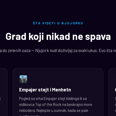
ŠTA VIDETI U NJUJORKU
Grad koji nikad ne spava
do zelenih oaza — Njujork nudi doživljaj za svaki ukus. Evo šta 
Empajer stejt i Menhetn
i
Pogled sa vrha Empajer stejt bildinga ili sa
vidikovca Top of the Rock na beskrajno more
nebodera. Najlepše u sumrak, kada se pale