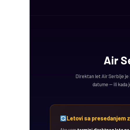
Air Se
Direktan let Air Serbije je
datume — ili kada 
Letovi sa presedanjem z
Ako vam
termini direktnog leta n