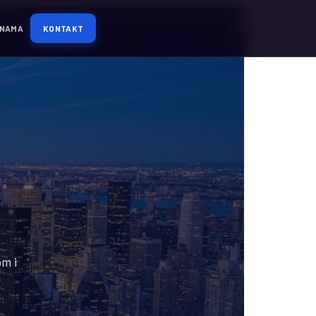
 NAMA
KONTAKT
om i
r