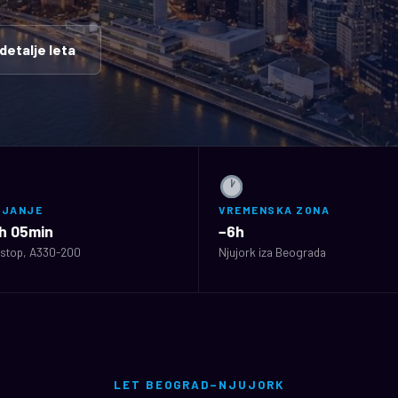
 detalje leta
AJANJE
VREMENSKA ZONA
h 05min
−6h
stop, A330-200
Njujork iza Beograda
LET BEOGRAD–NJUJORK