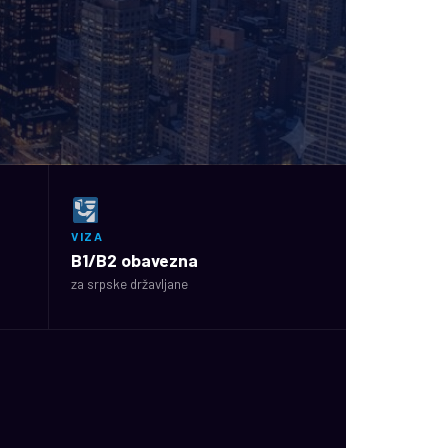
VIZA
B1/B2 obavezna
za srpske državljane