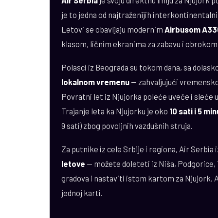
Air Serbia
je svoju direktnu liniju za Njujork 
je to jedna od najtraženijih interkontinentaln
Letovi se obavljaju modernim
Airbusom A3
klasom, ličnim ekranima za zabavu i obrokom
Polasci iz Beograda su tokom dana, sa dolask
lokalnom vremenu
— zahvaljujući vremenskoj 
Povratni let iz Njujorka poleće uveče i sleće
Trajanje leta ka Njujorku je oko
10 sati i 5 mi
9 sati) zbog povoljnih vazdušnih struja.
Za putnike iz cele Srbije i regiona, Air Serbia 
letove
— možete doleteti iz Niša, Podgorice, T
gradova i nastaviti istom kartom za Njujork. 
jednoj karti.