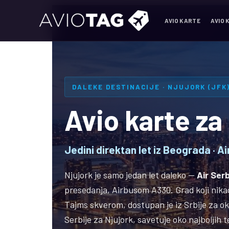
AVIO KARTE
AVIO 
DALEKE DESTINACIJE · NJUJORK (JFK)
Avio karte za
Jedini direktan let iz Beograda · Ai
Njujork je samo jedan let daleko —
Air Serb
presedanja, Airbusom A330. Grad koji nik
Tajms skverom, dostupan je iz Srbije za oko
Serbije za Njujork, savetuje oko najboljih