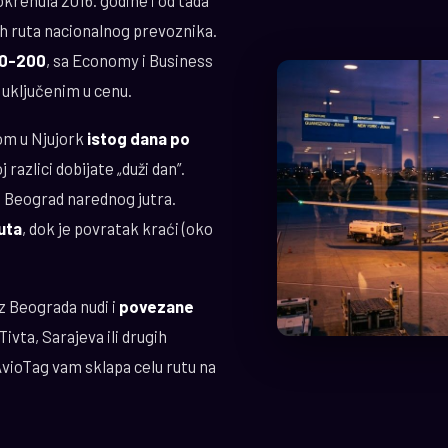
pokrenula 2016. godine i od tada
ih ruta nacionalnog prevoznika.
30-200
, sa Economy i Business
 uključenim u cenu.
om u Njujork
istog dana po
razlici dobijate „duži dan”.
 u Beograd narednog jutra.
nuta
, dok je povratak kraći (oko
iz Beograda nudi i
povezane
ivta, Sarajeva ili drugih
AvioTag vam sklapa celu rutu na