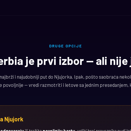
DRUGE OPCIJE
rbia je prvi izbor — ali nije
 najbrži i najudobniji put do Njujorka. Ipak, pošto saobraća neko
je povoljnije — vredi razmotriti i letove sa jednim presedanjem, k
a Njujork
e odgovaraju
ili tražite
povoljniju kartu
, veliki broj prevoznika nudi 