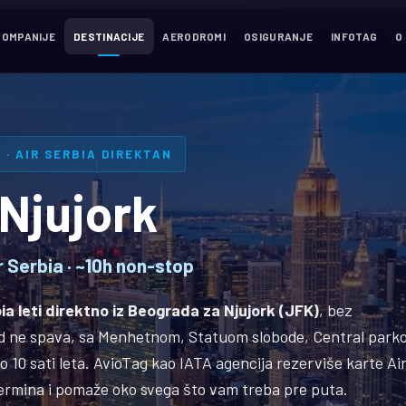
KOMPANIJE
DESTINACIJE
AERODROMI
OSIGURANJE
INFOTAG
O
 · AIR SERBIA DIREKTAN
 Njujork
r Serbia · ~10h non-stop
ia leti direktno iz Beograda za Njujork (JFK)
, bez
ad ne spava, sa Menhetnom, Statuom slobode, Central park
 10 sati leta. AvioTag kao IATA agencija rezerviše karte Ai
 termina i pomaže oko svega što vam treba pre puta.