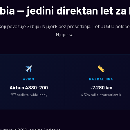
bia — jedini direktan let za
 koji povezuje Srbiju i Njujork bez presedanja. Let JU500 poleće
Njujorka.
AVION
RAZDALJINA
Airbus A330-200
~7.280 km
257 sedišta, wide-body
4.524 milje, transatlantik