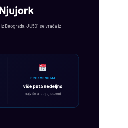
 Njujork
 iz Beograda, JU501 se vraća iz
FREKVENCIJA
više puta nedeljno
najviše u letnjoj sezoni