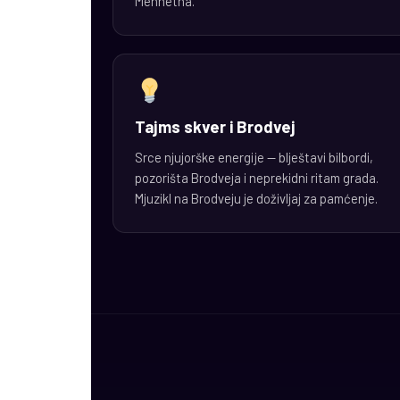
Menhetna.
Tajms skver i Brodvej
Srce njujorške energije — blještavi bilbordi,
pozorišta Brodveja i neprekidni ritam grada.
Mjuzikl na Brodveju je doživljaj za pamćenje.