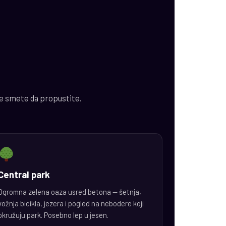
ne smete da propustite.
Central park
Ogromna zelena oaza usred betona — šetnja,
vožnja bicikla, jezera i pogled na nebodere koji
okružuju park. Posebno lep u jesen.