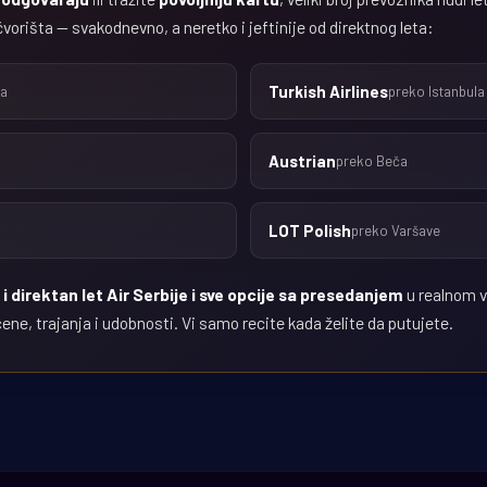
orišta — svakodnevno, a neretko i jeftinije od direktnog leta:
Turkish Airlines
na
preko Istanbula
Austrian
preko Beča
LOT Polish
preko Varšave
e
i direktan let Air Serbije i sve opcije sa presedanjem
u realnom 
ene, trajanja i udobnosti. Vi samo recite kada želite da putujete.