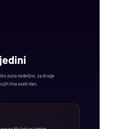
 jedini
liko puta nedeljno, za druge
ojih ima svaki dan.
letove za Njujork sa jednim