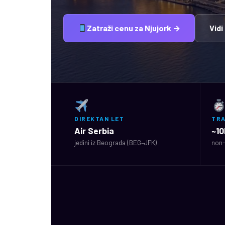
Zatraži cenu za Njujork →
Vidi
DIREKTAN LET
TR
Air Serbia
~10
jedini iz Beograda (BEG–JFK)
non-