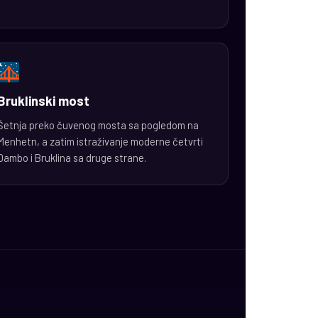
Bruklinski most
Šetnja preko čuvenog mosta sa pogledom na
Menhetn, a zatim istraživanje moderne četvrti
Dambo i Bruklina sa druge strane.