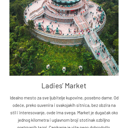
Ladies’ Market
Idealno mesto za sve ljubitelje kupovine, posebno dame. Od
odeće, preko suvenira i svakojakih sitnica, bez obzira na
stil i interesovanje, ovde ima svega. Market je dugačak oko
jednog kilometra i uglavnom broji stotinak ozbiljno
pretrpanih tezgi. Cenjkanje je više nego dobrodošlo.