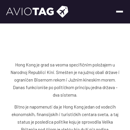
Hong Kong je grad sa veoma specifičnim položajem u
Narodnoj Republici Kini. Smešten je na južnoj obali države i
ograničen Bisernom rekom i Južnim kineskim morem.
Danas funkcioniše po političkom principu jedna država -
dva sistema.
Bitno je napomenuti da je Hong Kong jedan od vodećih
ekonomskih, finansijskih i turističkih centara sveta, a taj
status je posledica politike koju je sprovodila Velika
Britanija pod čijom je vlašću bio duži niz godina.