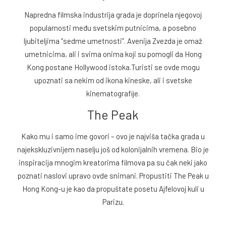
Napredna filmska industrija grada je doprinela njegovoj
popularnosti među svetskim putnicima, a posebno
ljubiteljima “sedme umetnosti”. Avenija Zvezda je omaž
umetnicima, ali i svima onima koji su pomogli da Hong
Kong postane Hollywood istoka.Turisti se ovde mogu
upoznati sa nekim od ikona kineske, ali i svetske
kinematografije.
The Peak
Kako mu i samo ime govori – ovo je najviša tačka grada u
najekskluzivnijem naselju još od kolonijalnih vremena. Bio je
inspiracija mnogim kreatorima filmova pa su čak neki jako
poznati naslovi upravo ovde snimani. Propustiti The Peak u
Hong Kong-u je kao da propuštate posetu Ajfelovoj kuli u
Parizu.