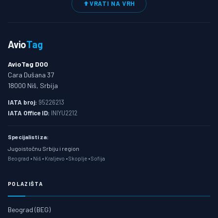
VRATI NA VRH
Avio
Tag
AvioTag DOO
Cara Dušana 37
18000 Niš, Srbija
IATA broj:
95226213
IATA Office ID:
INIYU2212
Specijalisti za:
Jugoistočnu Srbiju i region
Beograd • Niš • Kraljevo • Skoplje • Sofija
POLAZIŠTA
Beograd (BEG)