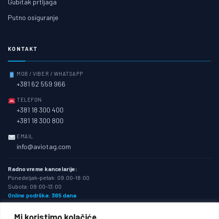
Gubitak prtljaga
Putno osiguranje
KONTAKT
MOB / VIBER / WHATSAPP
+381 62 559 966
TELEFON
+381 18 300 400
+381 18 300 800
EMAIL
info@aviotag.com
Radno vreme kancelarije:
Ponedeljak–petak: 09:00–18:00
Subota: 09:00–13:00
Online podrška: 365 dana
Mi koristimo kolačiće