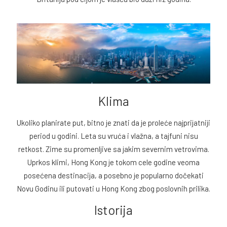
Klima
Ukoliko planirate put, bitno je znati da je proleće najprijatniji
period u godini. Leta su vruća i vlažna, a tajfuni nisu
retkost. Zime su promenljive sa jakim severnim vetrovima.
Uprkos klimi, Hong Kong je tokom cele godine veoma
posećena destinacija, a posebno je popularno dočekati
Novu Godinu ili putovati u Hong Kong zbog poslovnih prilika.
Istorija