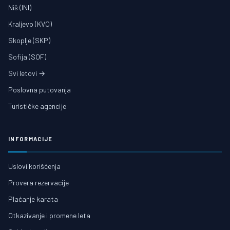
Niš (INI)
Kraljevo (KVO)
Skoplje (SKP)
Sofija (SOF)
Svi letovi →
Poslovna putovanja
Turističke agencije
INFORMACIJE
Uslovi korišćenja
Provera rezervacije
Plaćanje karata
Otkazivanje i promene leta