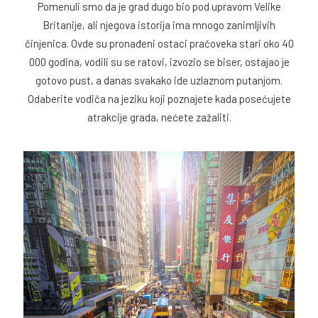
Pomenuli smo da je grad dugo bio pod upravom Velike
Britanije, ali njegova istorija ima mnogo zanimljivih
činjenica. Ovde su pronađeni ostaci pračoveka stari oko 40
000 godina, vodili su se ratovi, izvozio se biser, ostajao je
gotovo pust, a danas svakako ide uzlaznom putanjom.
Odaberite vodiča na jeziku koji poznajete kada posećujete
atrakcije grada, nećete zažaliti.