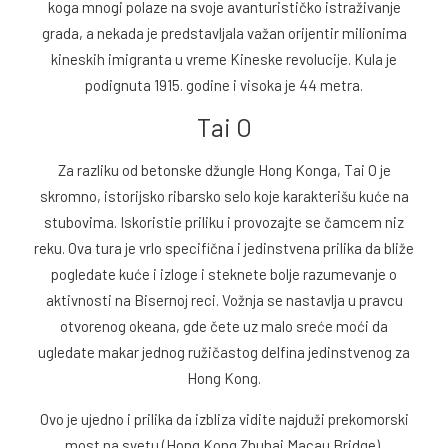
koga mnogi polaze na svoje avanturističko istraživanje
grada, a nekada je predstavljala važan orijentir milionima
kineskih imigranta u vreme Kineske revolucije. Kula je
podignuta 1915. godine i visoka je 44 metra.
Tai O
Za razliku od betonske džungle Hong Konga, Tai O je
skromno, istorijsko ribarsko selo koje karakterišu kuće na
stubovima. Iskoristie priliku i provozajte se čamcem niz
reku. Ova tura je vrlo specifična i jedinstvena prilika da bliže
pogledate kuće i izloge i steknete bolje razumevanje o
aktivnosti na Bisernoj reci. Vožnja se nastavlja u pravcu
otvorenog okeana, gde čete uz malo sreće moći da
ugledate makar jednog ružičastog delfina jedinstvenog za
Hong Kong.
Ovo je ujedno i prilika da izbliza vidite najduži prekomorski
most na svetu (Hong Kong Zhuhai Macau Bridge).