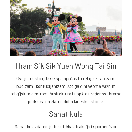
Hram Sik Sik Yuen Wong Tai Sin
Ovo je mesto gde se spajaju čak tri religije: taoizam,
budizam i konfučijanizam, što ga čini veoma važnim
religijskim centrom. Arhitektura i uopšte uređenost hrama
podseća na zlatno doba kineske istorije.
Sahat kula
Sahat kula, danas je turistička atrakcija i spomenik od