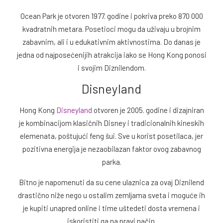
Ocean Park je otvoren 1977. godine i pokriva preko 870 000
kvadratnih metara. Posetioci mogu da uživaju u brojnim
zabavnim, ali i u edukativnim aktivnostima. Do danas je
jedna od najposećenijih atrakcija iako se Hong Kong ponosi
i svojim Diznilendom.
Disneyland
Hong Kong
Disneyland
otvoren je 2005. godine i dizajniran
je kombinacijom klasičnih Disney i tradicionalnih kineskih
elemenata, poštujući feng šui. Sve u korist posetilaca, jer
pozitivna energija je nezaobilazan faktor ovog zabavnog
parka.
Bitno je napomenuti da su cene ulaznica za ovaj Diznilend
drastično niže nego u ostalim zemljama sveta i moguće ih
je kupiti unapred online i time uštedeti dosta vremena i
iskoristiti ga na pravi način.