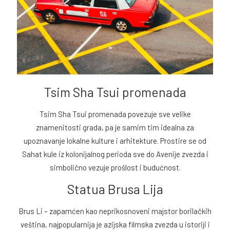
Tsim Sha Tsui promenada
Tsim Sha Tsui promenada povezuje sve velike
znamenitosti grada, pa je samim tim idealna za
upoznavanje lokalne kulture i arhitekture. Prostire se od
Sahat kule iz kolonijalnog perioda sve do Avenije zvezda i
simbolično vezuje prošlost i budućnost.
Statua Brusa Lija
Brus Li – zapamćen kao neprikosnoveni majstor borilačkih
veština, najpopularnija je azijska filmska zvezda u istoriji i