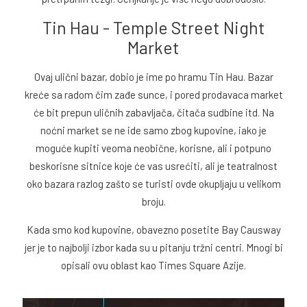
Tin Hau - Temple Street Night
Market
Ovaj ulični bazar, dobio je ime po hramu Tin Hau. Bazar
kreće sa radom čim zađe sunce, i pored prodavaca market
će bit prepun uličnih zabavljača, čitača sudbine itd. Na
noćni market se ne ide samo zbog kupovine, iako je
moguće kupiti veoma neobične, korisne, ali i potpuno
beskorisne sitnice koje će vas usrećiti, ali je teatralnost
oko bazara razlog zašto se turisti ovde okupljaju u velikom
broju.
Kada smo kod kupovine, obavezno posetite Bay Causway
jer je to najbolji izbor kada su u pitanju tržni centri. Mnogi bi
opisali ovu oblast kao Times Square Azije.