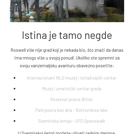
Istina je tamo negde
Roswell više nije grad koji je nekada bio, što znači da danas
ima mnogo više u svojoj ponudi. Ukoliko ste spremni za
svoju vanzemaljsku avanturu obavezno posetite:
Internacionani NLO muzej i istraživački centar
Muzej i umetnički centar grada
Rezervat jezera Bitter
Park jezera bez dna - Bottomless lake
Svemirska šetnja - UFO Spacewalk
U Svemirskoj šetnji možete uživati radnim danima,