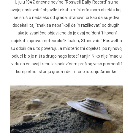
U julu 1947. dnevne novine "Roswell Daily Record” su na
svojoj naslovnici objavile tekst o misterioznom objektu koji
se srušio nedaleko od grada. Stanovnici kao da su jedva
dočekali taj “znak sa neba” koji će ih razlikovati od drugih.
Iako je zvanično objavljeno da je ovaj neidentifikovani
objekat zapravo meteorološki balon, Stanovnici Roswell-a
su odbili da u to poveruju, a misteriozni objekat, po njihovoj
odluci bio je ništa drugo nego leteći tanjir. Niko nije imao u
vidu da će ovaj trenutak polovinom prošlog veka promeniti
kompletnu istoriju grada i delimično istoriju Amerike.