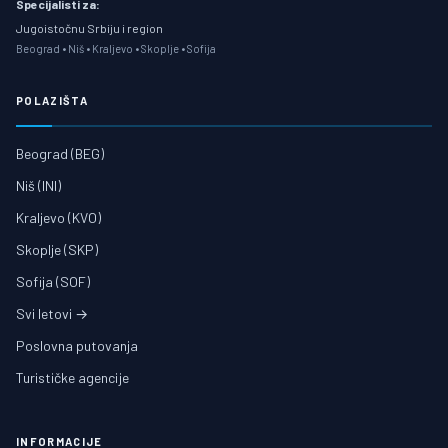
Specijalisti za:
Jugoistočnu Srbiju i region
Beograd • Niš • Kraljevo • Skoplje • Sofija
POLAZIŠTA
Beograd (BEG)
Niš (INI)
Kraljevo (KVO)
Skoplje (SKP)
Sofija (SOF)
Svi letovi →
Poslovna putovanja
Turističke agencije
INFORMACIJE