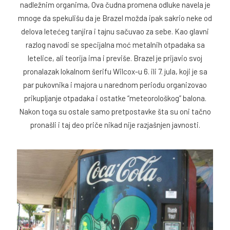
nadležnim organima, Ova čudna promena odluke navela je
mnoge da spekulišu da je Brazel možda ipak sakrio neke od
delova letećeg tanjira i tajnu sačuvao za sebe. Kao glavni
razlog navodi se specijalna moć metalnih otpadaka sa
letelice, ali teorija ima i previše. Brazel je prijavio svoj
pronalazak lokalnom šerifu Wilcox-u 6. ili 7. jula, koji je sa
par pukovnika i majora u narednom periodu organizovao
prikupljanje otpadaka i ostatke “meteorološkog” balona.
Nakon toga su ostale samo pretpostavke šta su oni tačno
pronašli i taj deo priče nikad nije razjašnjen javnosti.