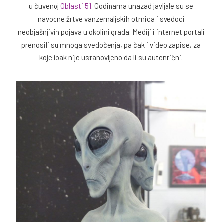
u čuvenoj
Oblasti 51
. Godinama unazad javljale su se
navodne žrtve vanzemaljskih otmica i svedoci
neobjašnjivih pojava u okolini grada. Mediji i internet portali
prenosili su mnoga svedočenja, pa čak i video zapise, za
koje ipak nije ustanovljeno da li su autentični.