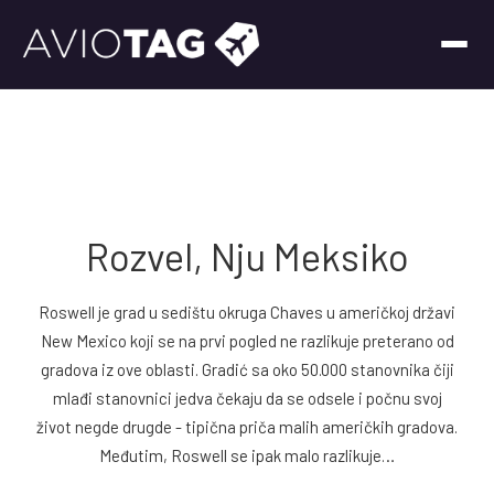
Rozvel, Nju Meksiko
Roswell je grad u sedištu okruga Chaves u američkoj državi
New Mexico koji se na prvi pogled ne razlikuje preterano od
gradova iz ove oblasti. Gradić sa oko 50.000 stanovnika čiji
mlađi stanovnici jedva čekaju da se odsele i počnu svoj
život negde drugde - tipična priča malih američkih gradova.
Međutim, Roswell se ipak malo razlikuje…