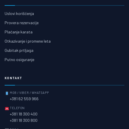
Uslovi korišćenja
Provera rezervacije
Plaćanje karata
Otkazivanje i promene leta
Gubitak prtljaga
Putno osiguranje
KONTAKT
MOB / VIBER / WHATSAPP
+381 62 559 966
TELEFON
+381 18 300 400
+381 18 300 800