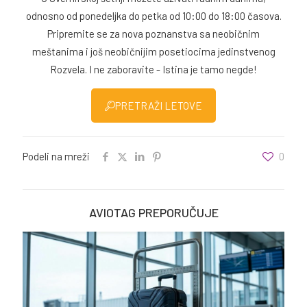
odnosno od ponedeljka do petka od 10:00 do 18:00 časova.
Pripremite se za nova poznanstva sa neobičnim
meštanima i još neobičnijim posetiocima jedinstvenog
Rozvela. I ne zaboravite - Istina je tamo negde!
PRETRAŽI LETOVE
Podeli na mreži
0
AVIOTAG PREPORUČUJE