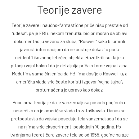
Teorije zavere
Teorije zavere i naučno-fantastične priče nisu prestale od
“udesa”, pa je FBI u nekom trenutku bio primoran da objavi
dokumentaciju vezanu za slučaj "Roswell" kako bi umirili
javnost informacijom da ne postoje dokazi o padu
neidentifikovanog letećeg objekta. Razotkrili su da je u
pitanju vojni balon i da je detaljnija priča o tome vojna tajna.
Međutim, sama činjenica da FBI ima dosije o Roswell-u, a
američka vlada vrlo često koristi izgovor ”vojna tajna”,
protumačena je upravo kao dokaz.
Popularna teorija je da je vanzemaljska posada poginula u
nesreći, a da je američka vlada to zataškavala. Danas se
pretpostavlja da vojska poseduje tela vanzemaljaca i da se
na njima vrše eksperimenti poslednjih 70 godina. Po
tvrdnjama teoretičara zavere tela se od 1955. godine nalaze