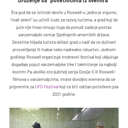
Druženje sa “posetiocima iz svemira”
Šta god da se istinski desilo u Roswell-u, jedno je sigurno,
“mali zeleni” su učinili čudo za razvoj turizma, a grad koji do
juče nije imao mnogo toga da ponudi sada je postao
vanzemaljski centar Sjedinjenih američkih država.
Desetine hiljada turista obilazi grad u nadi da će doživeti
prosvetljenje ili makar neko nadrealno iskustvo. Jednom
godišnje Roswell organizuje trodnevni festival koji uključuje
događaje poput vanzemaljske trke i takmičenje za najbolji
kostim. Pa ukoliko ste ljubitelj serija Dosije X ili Roswell i
filmova o vanzemaljcima, imate dovoljno vremena da se
pripremite za
UFO Festival
koji će biti održan početkom jula
2021. godine.