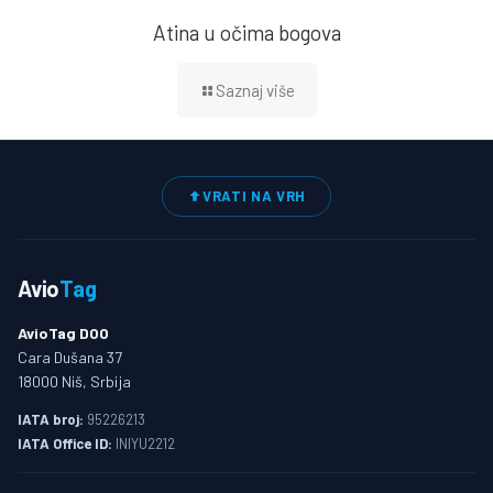
Atina u očima bogova
Saznaj više
VRATI NA VRH
Avio
Tag
AvioTag DOO
Cara Dušana 37
18000 Niš, Srbija
IATA broj:
95226213
IATA Office ID:
INIYU2212