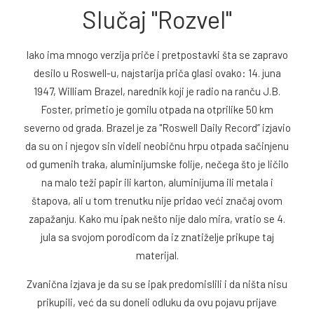
Slučaj "Rozvel"
Iako ima mnogo verzija priče i pretpostavki šta se zapravo
desilo u Roswell-u, najstarija priča glasi ovako: 14. juna
1947, William Brazel, narednik koji je radio na ranču J.B.
Foster, primetio je gomilu otpada na otprilike 50 km
severno od grada. Brazel je za "Roswell Daily Record” izjavio
da su on i njegov sin videli neobičnu hrpu otpada sačinjenu
od gumenih traka, aluminijumske folije, nečega što je ličilo
na malo teži papir ili karton, aluminijuma ili metala i
štapova, ali u tom trenutku nije pridao veći značaj ovom
zapažanju. Kako mu ipak nešto nije dalo mira, vratio se 4.
jula sa svojom porodicom da iz znatiželje prikupe taj
materijal.
Zvanična izjava je da su se ipak predomislili i da ništa nisu
prikupili, već da su doneli odluku da ovu pojavu prijave