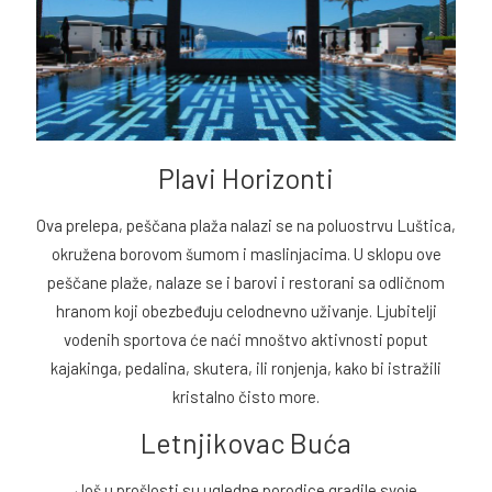
Plavi Horizonti
Ova prelepa, peščana plaža nalazi se na poluostrvu Luštica,
okružena borovom šumom i maslinjacima. U sklopu ove
peščane plaže, nalaze se i barovi i restorani sa odličnom
hranom koji obezbeđuju celodnevno uživanje. Ljubitelji
vodenih sportova će naći mnoštvo aktivnosti poput
kajakinga, pedalina, skutera, ili ronjenja, kako bi istražili
kristalno čisto more.
Letnjikovac Buća
Još u prošlosti su ugledne porodice gradile svoje