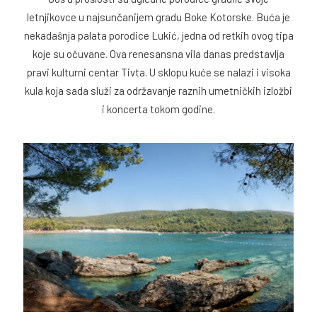
letnjikovce u najsunčanijem gradu Boke Kotorske. Buća je
nekadašnja palata porodice Lukić, jedna od retkih ovog tipa
koje su očuvane. Ova renesansna vila danas predstavlja
pravi kulturni centar Tivta. U sklopu kuće se nalazi i visoka
kula koja sada služi za održavanje raznih umetničkih izložbi
i koncerta tokom godine.