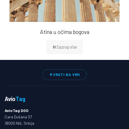
Atina u očima bogova
Saznaj više
VRATI NA VRH
Avio
Tag
AvioTag DOO
Cara Dušana 37
18000 Niš, Srbija