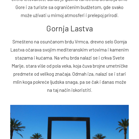
Gore i za turiste sa ograničenim budžetom, gde svako
može uživati u mirnoj atmosferi i prelepoj prirodi.
Gornja Lastva
Smešteno na osunčanom brdu Vrmca, drevno selo Gornja
Lastva očarava svojim mediteranskim vrtovima i kamenim
stazama i kućama. Na vrhu brda nalazi se i crkva Svete
Marije, stara više od pola veka, koja čuva brojne umetničke
predmete od velikog značaja. Odmah iza, nalazi se i stari
mlin koga pokreće ljudska snaga, pa se čak i danas može
na taj način iskoristiti.