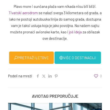
Plavo more i sunčana plaža vam nikada nisu bili bliži.
Tivatski aerodrom
se nalazi svega 3 kilometara od grada, a
iako ne postoji autobuska linija do samog grada, dostupna
vam je taksi usluga koja je jako povoljna. Na našem sajtu
možete pronaći avionske karte, kao i
još ideja
za obilazak
ove destinacije.
PRETRAŽI LETOVE
VIŠE O DESTINACIJI
Podeli na mreži
0
AVIOTAG PREPORUČUJE