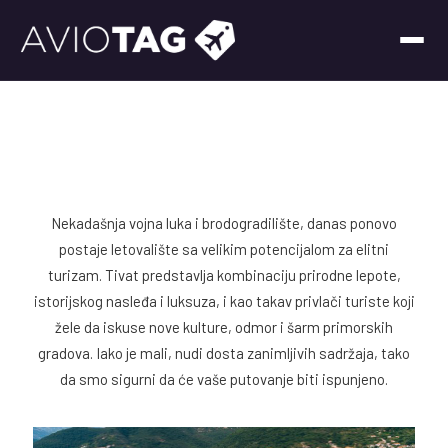
Nekadašnja vojna luka i brodogradilište, danas ponovo
postaje letovalište sa velikim potencijalom za elitni
turizam. Tivat predstavlja kombinaciju prirodne lepote,
istorijskog nasleđa i luksuza, i kao takav privlači turiste koji
žele da iskuse nove kulture, odmor i šarm primorskih
gradova. Iako je mali, nudi dosta zanimljivih sadržaja, tako
da smo sigurni da će vaše putovanje biti ispunjeno.