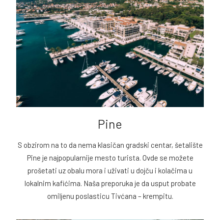
Pine
S obzirom na to da nema klasičan gradski centar, šetalište
Pine je najpopularnije mesto turista. Ovde se možete
prošetati uz obalu mora i uživati u dojču i kolačima u
lokalnim kafićima. Naša preporuka je da usput probate
omiljenu poslasticu Tivćana – krempitu.