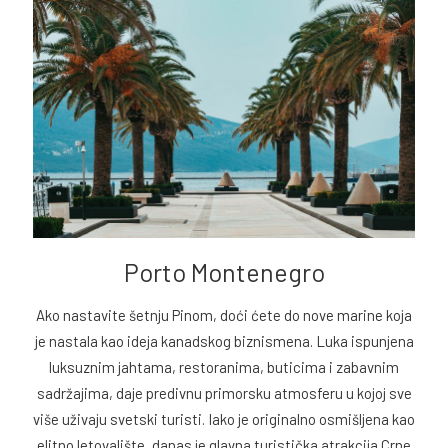
Porto Montenegro
Ako nastavite šetnju Pinom, doći ćete do nove marine koja
je nastala kao ideja kanadskog biznismena. Luka ispunjena
luksuznim jahtama, restoranima, buticima i zabavnim
sadržajima, daje predivnu primorsku atmosferu u kojoj sve
više uživaju svetski turisti. Iako je originalno osmišljena kao
elitno letovalište, danas je glavna turistička atrakcija Crne