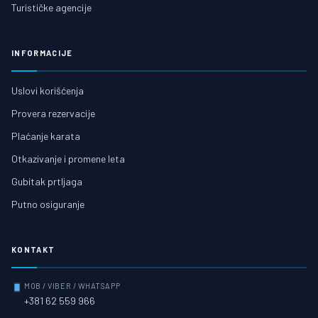
Turističke agencije
INFORMACIJE
Uslovi korišćenja
Provera rezervacije
Plaćanje karata
Otkazivanje i promene leta
Gubitak prtljaga
Putno osiguranje
KONTAKT
MOB / VIBER / WHATSAPP
+381 62 559 966