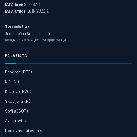
IATA broj:
95226213
IATA Office ID:
INIYU2212
Specijalisti za:
Jugoistočnu Srbiju i region
Beograd • Niš • Kraljevo • Skoplje • Sofija
POLAZIŠTA
Beograd (BEG)
Niš (INI)
Kraljevo (KVO)
Skoplje (SKP)
Sofija (SOF)
Svi letovi →
Poslovna putovanja