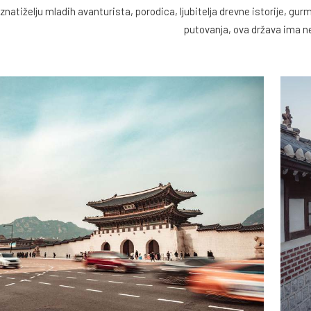
znatiželju mladih avanturista, porodica, ljubitelja drevne istorije, gurma
putovanja, ova država ima ne