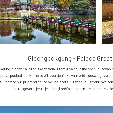
Gieongbokgung - Palace Great
gung je najveća istorijska zgrada u zemlji sa nekoliko specijalizova
 prava poslastica. Nemojte biti zbunjeni ako vam priđu deca koja žele da
s... Morate biti pripremljeni za ovu prijateljsku i zabavnu stranu ove ze
se u razgovore, jer to je najbolji način da upoznate i naučite v