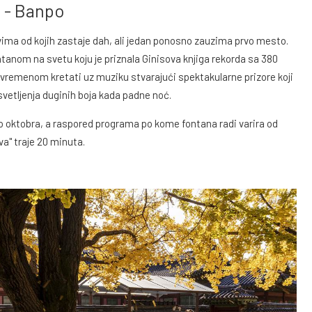
 - Banpo
vima od kojih zastaje dah, ali jedan ponosno zauzima prvo mesto.
nom na svetu koju je priznala Ginisova knjiga rekorda sa 380
vremenom kretati uz muziku stvarajući spektakularne prizore koji
etljenja duginih boja kada padne noć.
do oktobra, a raspored programa po kome fontana radi varira od
" traje 20 minuta.