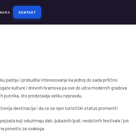
 NAMA
KONTAKT
 pažnju i probudila interesovanje ka jednoj do sada prilično
ogate kulture i drevnih hramova pa sve do ultra modernih gradova
 putnika, što predstavlja veliku nepravdu.
ivnija destinacija i da će se njen turistički status promeniti.
zaža koji oduzimaju dah, ljubaznih ljudi, neobičnih festivala i još
ima ponešto za svakoga.