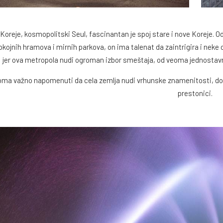
 Koreje, kosmopolitski Seul, fascinantan je spoj stare i nove Koreje. O
kojnih hramova i mirnih parkova, on ima talenat da zaintrigira i neke 
jer ova metropola nudi ogroman izbor smeštaja, od veoma jednostavnih
eoma važno napomenuti da cela zemlja nudi vrhunske znamenitosti, dobr
prestonici.