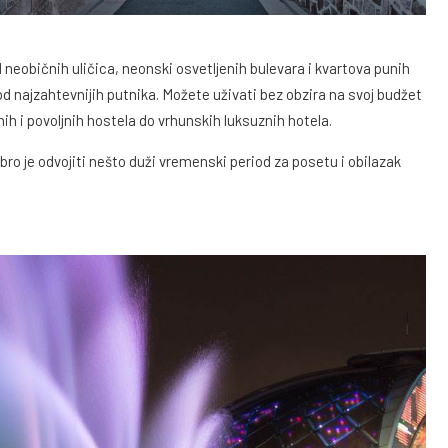
d neobičnih uličica, neonski osvetljenih bulevara i kvartova punih
od najzahtevnijih putnika. Možete uživati bez obzira na svoj budžet
 i povoljnih hostela do vrhunskih luksuznih hotela.
o je odvojiti nešto duži vremenski period za posetu i obilazak