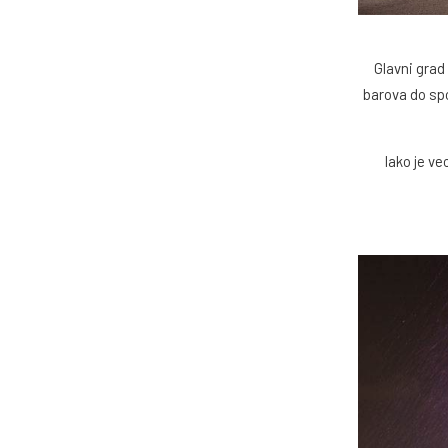
Glavni grad
barova do spo
Iako je v