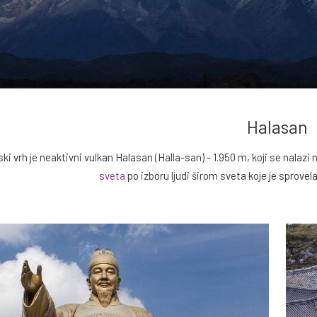
Halasan
ski vrh je neaktivni vulkan Halasan (Halla-san) - 1.950 m, koji se nalaz
sveta
po izboru ljudi širom sveta koje je sprove