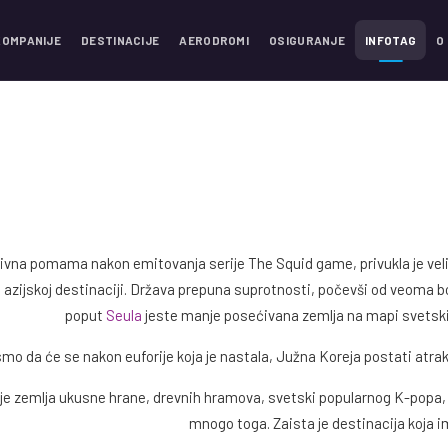
KOMPANIJE
DESTINACIJE
AERODROMI
OSIGURANJE
INFOTAG
O
ivna pomama nakon emitovanja serije The Squid game, privukla je veliku
 azijskoj destinaciji. Država prepuna suprotnosti, počevši od veoma b
poput
Seula
jeste manje posećivana zemlja na mapi svetskih
smo da će se nakon euforije koja je nastala, Južna Koreja postati atrakt
je zemlja ukusne hrane, drevnih hramova, svetski popularnog K-popa, pej
mnogo toga. Zaista je destinacija koja 