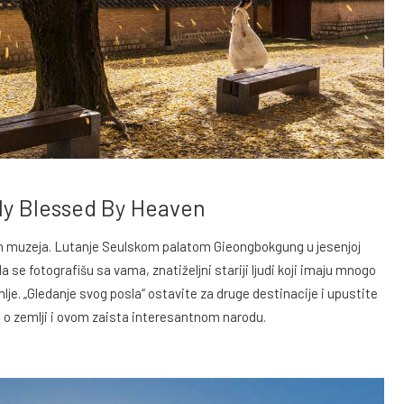
ly Blessed By Heaven
nih muzeja. Lutanje Seulskom palatom Gieongbokgung u jesenjoj
 se fotografišu sa vama, znatiželjni stariji ljudi koji imaju mnogo
mlje. „Gledanje svog posla“ ostavite za druge destinacije i upustite
iše o zemlji i ovom zaista interesantnom narodu.