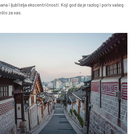
na i ljubitelja ekscentričnosti. Koji god da je razlog i poriv vašeg
što za vas.