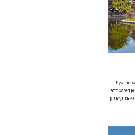
Gyeongbok
atmosferi je
pitanja za va