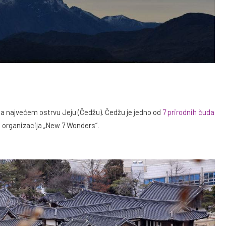
i na najvećem ostrvu Jeju (Čedžu). Čedžu je jedno od
7 prirodnih čuda
la organizacija „New 7 Wonders“.