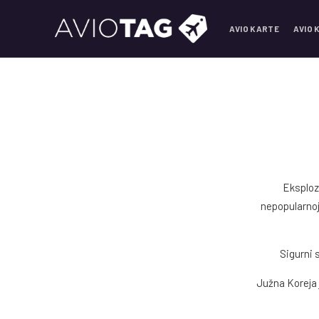
AVIO KARTE
AVIO 
Eksploz
nepopularnoj
Sigurni 
Južna Koreja 