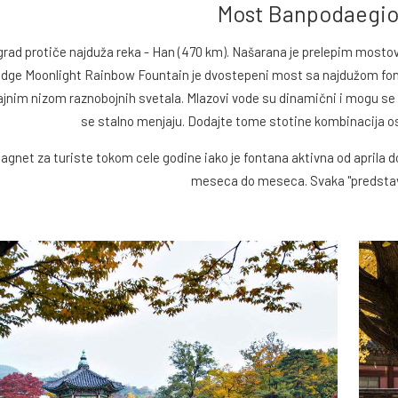
Most Banpodaegio
 grad protiče najduža reka - Han (470 km). Našarana je prelepim mosto
dge Moonlight Rainbow Fountain je dvostepeni most sa najdužom fonta
ajnim nizom raznobojnih svetala. Mlazovi vode su dinamični i mogu se 
se stalno menjaju. Dodajte tome stotine kombinacija osv
agnet za turiste tokom cele godine iako je fontana aktivna od aprila 
meseca do meseca. Svaka "predstava