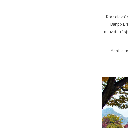
Kroz glavni
Banpo Bri
mlaznica i sj
Most je m