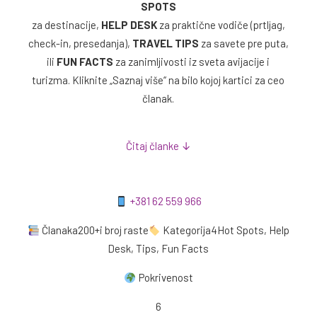
SPOTS
za destinacije,
HELP DESK
za praktične vodiče (prtljag,
check-in, presedanja),
TRAVEL TIPS
za savete pre puta,
ili
FUN FACTS
za zanimljivosti iz sveta avijacije i
turizma. Kliknite „Saznaj više“ na bilo kojoj kartici za ceo
članak.
Čitaj članke ↓
+381 62 559 966
Članaka200+i broj raste
Kategorija4Hot Spots, Help
Desk, Tips, Fun Facts
Pokrivenost
6