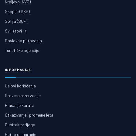
Kraljevo (KVO)
Skoplje (SKP)
Sofija (SOF)
Svi letovi →
Poslovna putovanja
Turističke agencije
INFORMACIJE
Uslovi korišćenja
Provera rezervacije
Plaćanje karata
Otkazivanje i promene leta
Gubitak prtljaga
Putno osiguranje