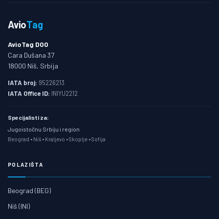
Avio
Tag
AvioTag DOO
Cara Dušana 37
18000 Niš, Srbija
IATA broj:
95226213
IATA Office ID:
INIYU2212
Specijalisti za:
Jugoistočnu Srbiju i region
Beograd • Niš • Kraljevo • Skoplje • Sofija
POLAZIŠTA
Beograd (BEG)
Niš (INI)