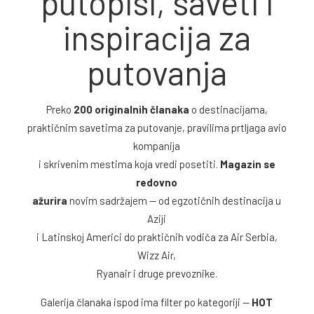
putopisi, saveti i
inspiracija za
putovanja
Preko
200 originalnih članaka
o destinacijama,
praktičnim savetima za putovanje, pravilima prtljaga avio
kompanija
i skrivenim mestima koja vredi posetiti.
Magazin se
redovno
ažurira
novim sadržajem — od egzotičnih destinacija u
Aziji
i Latinskoj Americi do praktičnih vodiča za Air Serbia,
Wizz Air,
Ryanair i druge prevoznike.
Galerija članaka ispod ima filter po kategoriji —
HOT