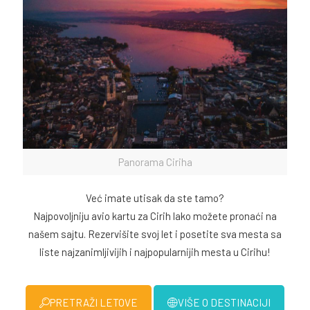
Panorama Ciriha
Već imate utisak da ste tamo?
Najpovoljniju avio kartu za Cirih lako možete pronaći na
našem sajtu. Rezervišite svoj let i posetite sva mesta sa
liste najzanimljivijih i najpopularnijih mesta u Cirihu!
PRETRAŽI LETOVE
VIŠE O DESTINACIJI