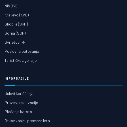
Niš (INI)
Kraljevo (KVO)
Skoplje (SKP)
Sofija (SOF)
Svi letovi →
Poslovna putovanja
Turističke agencije
INFORMACIJE
Uslovi korišćenja
Provera rezervacije
Plaćanje karata
Otkazivanje i promene leta