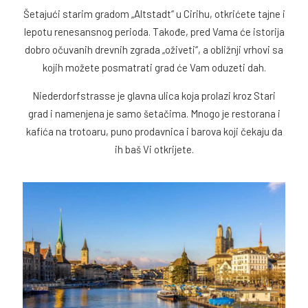
Šetajući starim gradom „Altstadt“ u Cirihu, otkrićete tajne i
lepotu renesansnog perioda. Takođe, pred Vama će istorija
dobro očuvanih drevnih zgrada „oživeti“, a obližnji vrhovi sa
kojih možete posmatrati grad će Vam oduzeti dah.
Niederdorfstrasse je glavna ulica koja prolazi kroz Stari
grad i namenjena je samo šetačima. Mnogo je restorana i
kafića na trotoaru, puno prodavnica i barova koji čekaju da
ih baš Vi otkrijete.