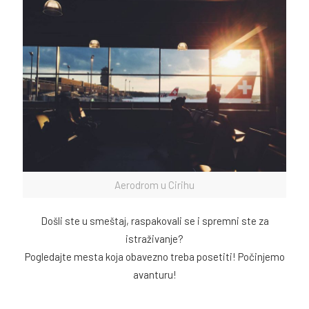
Aerodrom u Cirihu
Došli ste u smeštaj, raspakovali se i spremni ste za
istraživanje?
Pogledajte mesta koja obavezno treba posetiti! Počinjemo
avanturu!