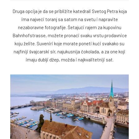
Druga opcija je da se približite katedrali Svetog Petra koja
ima najveći toranj sa satom na svetu i napravite
nezaboravne fotografije. Šetajući rajem za kupovinu
Bahnhofstrasse, možete pronaći svaku vrstu prodavnice
koju želite. Suveniri koje morate poneti kući svakako su
najfiniji švajcarski sir, najukusnija čokolada, a za one koji
imaju dublji džep, možda i najkvalitetniji sat.