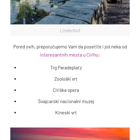
Lindenhof
Pored ovih, preporučujemo Vam da posetite i još neka od
interesantnih mesta u Cirihu
:
Trg Paradeplatz
Zoološki vrt
Ciriška opera
Švajcarski nacionalni muzej
Kineski vrt