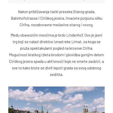
Nakon približavanja tački preseka Starog grada,
Bahnhofstrasse i Ciriškog jezera, imaćete potpunu sliku
Ciriha, nezaboravne mešavine starog i novog.
Među obaveznim mestima je brdo Lindenhof. Ovo je javni
trg koji se nalazi direktno iznad reke Limat, sa koga se
pruža spektakularni pogled na krovove Ciriha.
Mogućnost kratkog izleta brodom i plovidba gornjim delom
Ciriškog jezera spada u aktivnosti koje ne smete zaobići, a
sve to kako biste se divili lepoti grada sa svog udobnog
sedišta.