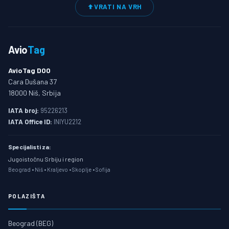
VRATI NA VRH
Avio
Tag
AvioTag DOO
Cara Dušana 37
18000 Niš, Srbija
IATA broj:
95226213
IATA Office ID:
INIYU2212
Specijalisti za:
Jugoistočnu Srbiju i region
Beograd • Niš • Kraljevo • Skoplje • Sofija
POLAZIŠTA
Beograd (BEG)