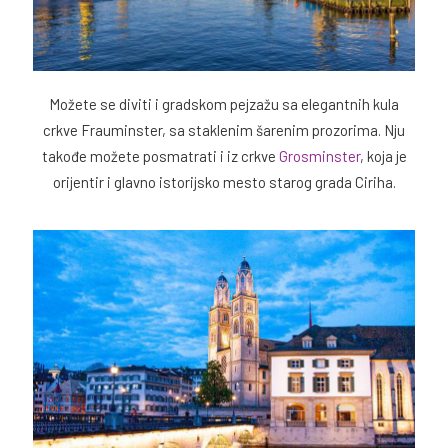
Možete se diviti i gradskom pejzažu sa elegantnih kula
crkve Frauminster, sa staklenim šarenim prozorima. Nju
takođe možete posmatrati i iz crkve
Grosminster
, koja je
orijentir i glavno istorijsko mesto starog grada Ciriha.