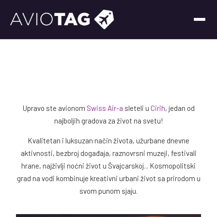
Upravo ste avionom
Swiss Air-a
sleteli u
Cirih
, jedan od
najboljih gradova za život na svetu!
Kvalitetan i luksuzan način života, užurbane dnevne
aktivnosti, bezbroj događaja, raznovrsni muzeji, festivali
hrane, najživlji noćni život u Švajcarskoj... Kosmopolitski
grad na vodi kombinuje kreativni urbani život sa prirodom u
svom punom sjaju.