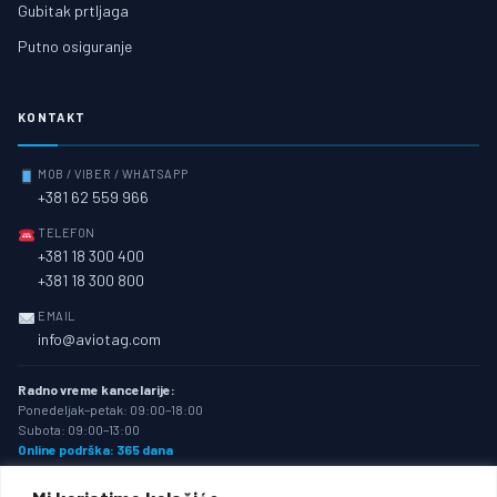
Gubitak prtljaga
Putno osiguranje
KONTAKT
MOB / VIBER / WHATSAPP
+381 62 559 966
TELEFON
+381 18 300 400
+381 18 300 800
EMAIL
info@aviotag.com
Radno vreme kancelarije:
Ponedeljak–petak: 09:00–18:00
Subota: 09:00–13:00
Online podrška: 365 dana