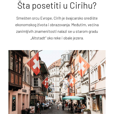
Šta posetiti u Cirihu?
Smešten srcu Evrope, Cirih je švajcarsko središte
ekonomskog života i obrazovanja. Međutim, većina
zanimljivih znamenitosti nalazi se u starom gradu
„Altstadt“ oko reke i obale jezera.