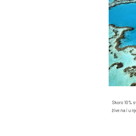
Skoro 10% sv
žive na i u 