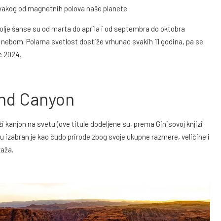
svakog od magnetnih polova naše planete.
bolje šanse su od marta do aprila i od septembra do oktobra
m nebom. Polarna svetlost dostiže vrhunac svakih 11 godina, pa se
e 2024.
and Canyon
ži kanjon na svetu (ove titule dodeljene su, prema Ginisovoj knjizi
u izabran je kao čudo prirode zbog svoje ukupne razmere, veličine i
zaža.