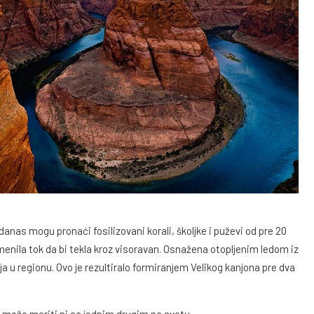
anas mogu pronaći fosilizovani korali, školjke i puževi od pre 20
menila tok da bi tekla kroz visoravan. Osnažena otopljenim ledom iz
ja u regionu. Ovo je rezultiralo formiranjem Velikog kanjona pre dva
 može meriti ni sa jednim drugim na svetu.