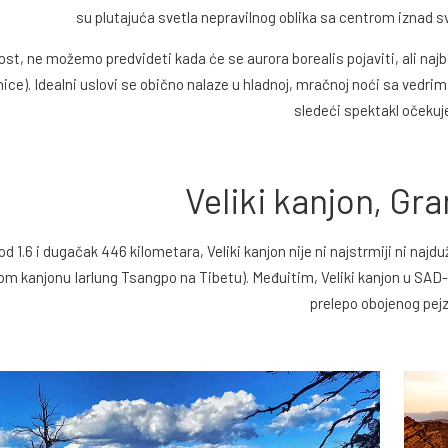
su plutajuća svetla nepravilnog oblika sa centrom iznad 
st, ne možemo predvideti kada će se aurora borealis pojaviti, ali naj
ice). Idealni uslovi se obično nalaze u hladnoj, mračnoj noći sa vedri
sledeći spektakl očekuj
Veliki kanjon, Gr
d 1.6 i dugačak 446 kilometara, Veliki kanjon nije ni najstrmiji ni najdu
kom kanjonu Iarlung Tsangpo na Tibetu). Međuitim, Veliki kanjon u SAD-
prelepo obojenog pej