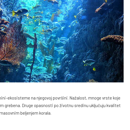
mini-ekosisteme na njegovoj površini. Nažalost, mnoge vrste koje
tem grebena. Druge opasnosti po životnu sredinu uključuju kvalitet
 masovnim beljenjem korala.