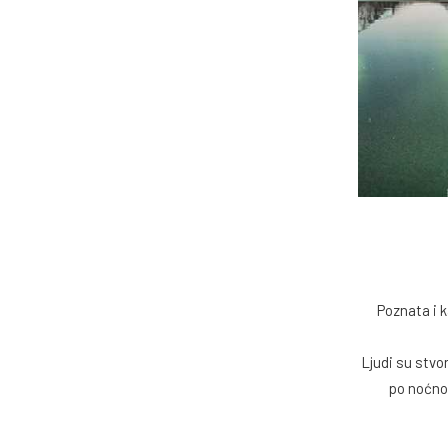
Poznata i 
Ljudi su stvor
po noćno