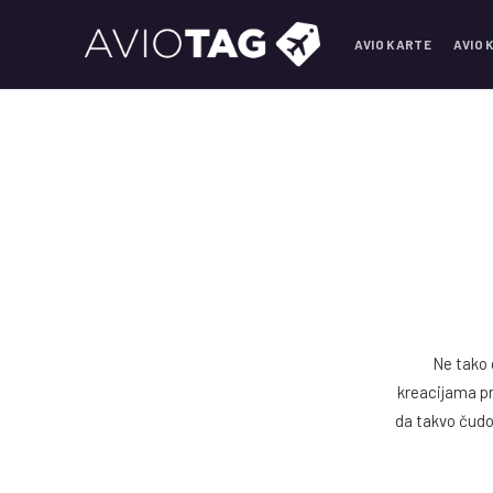
AVIO KARTE
AVIO 
Ne tako 
kreacijama pr
da takvo čudo 