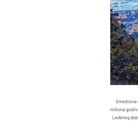
Smeštena u 
miliona godina
Ledenog doba,