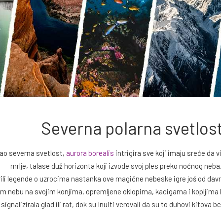
Severna polarna svetlost
kao severna svetlost,
aurora borealis
intrigira sve koji imaju sreće da 
mrlje, talase duž horizonta koji izvode svoj ples preko noćnog neba.
ili legende o uzrocima nastanka ove magične nebeske igre još od davnina
m nebu na svojim konjima, opremljene oklopima, kacigama i kopljima koj
signalizirala glad ili rat, dok su Inuiti verovali da su to duhovi kitova bel