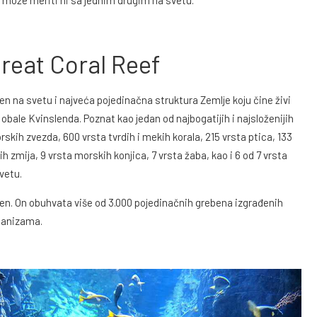
Great Coral Reef
eben na svetu i najveća pojedinačna struktura Zemlje koju čine živi
 obale Kvinslenda. Poznat kao jedan od najbogatijih i najsloženijih
rskih zvezda, 600 vrsta tvrdih i mekih korala, 215 vrsta ptica, 133
ih zmija, 9 vrsta morskih konjica, 7 vrsta žaba, kao i 6 od 7 vrsta
vetu.
eben. On obuhvata više od 3.000 pojedinačnih grebena izgrađenih
rganizama.