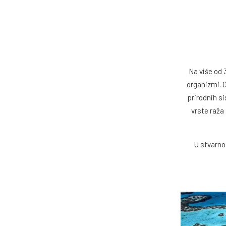
Na više od 3
organizmi. O
prirodnih si
vrste raža 
U stvarno