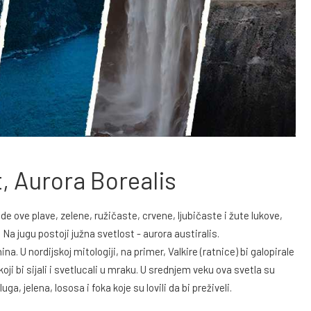
, Aurora Borealis
vide ove plave, zelene, ružičaste, crvene, ljubičaste i žute lukove,
 Na jugu postoji južna svetlost - aurora austiralis.
. U nordijskoj mitologiji, na primer, Valkire (ratnice) bi galopirale
i bi sijali i svetlucali u mraku. U srednjem veku ova svetla su
uga, jelena, lososa i foka koje su lovili da bi preživeli.