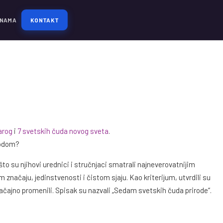
 NAMA
KONTAKT
arog
i
7 svetskih čuda novog sveta
.
rodom?
o su njihovi urednici i stručnjaci smatrali najneverovatnijim
 značaju, jedinstvenosti i čistom sjaju. Kao kriterijum, utvrdili su
značajno promenili. Spisak su nazvali „Sedam svetskih čuda prirode“.