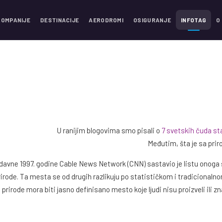
KOMPANIJE
DESTINACIJE
AERODROMI
OSIGURANJE
INFOTAG
O
U ranijim blogovima smo pisali o
7 svetskih čuda st
Međutim, šta je sa pri
davne 1997. godine Cable News Network (CNN) sastavio je listu onoga št
irode. Ta mesta se od drugih razlikuju po statističkom i tradicionalnom
prirode mora biti jasno definisano mesto koje ljudi nisu proizveli ili 