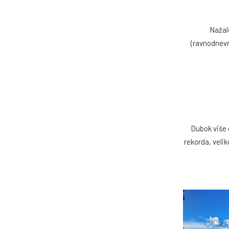
Nažalo
(ravnodnevn
Dubok više o
rekorda, veli