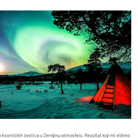
 kosmičkih čestica u Zemljinu atmosferu. Rezultat koji mi vidimo