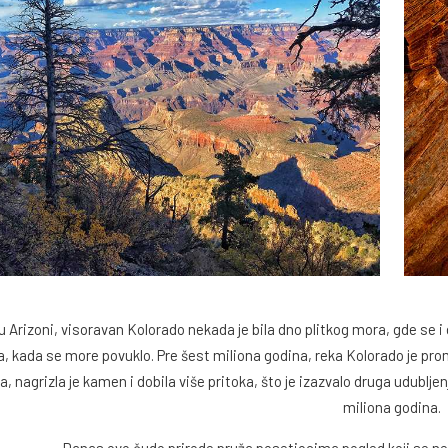
Arizoni, visoravan Kolorado nekada je bila dno plitkog mora, gde se i d
, kada se more povuklo. Pre šest miliona godina, reka Kolorado je pro
 nagrizla je kamen i dobila više pritoka, što je izazvalo druga udubljen
miliona godina.
Danas ovo čudo prirode pruža posetiocima pogled koji se ne