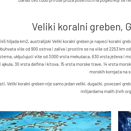
Veliki koralni greben, 
45 hiljada km2, australijski Veliki koralni greben je najveći koralni gr
buhvata više od 900 ostrva i zaliva i prostire se na više od 2253 km od
stema, uključujući više od 3.000 vrsta mekušaca, 630 vrsta ježeva i mo
i ajkula, 30 vrsta delfina i kitova, 15 vrsta morske trave, 14 vrsta morsk
morskih kornjača na s
sti, Veliki koralni greben nije samo jedan veliki, dugački, povezani gr
milijardama malih živih o