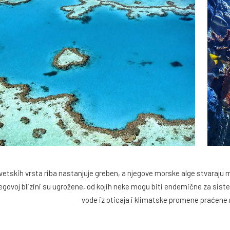
etskih vrsta riba nastanjuje greben, a njegove morske alge stvaraju 
njegovoj blizini su ugrožene, od kojih neke mogu biti endemične za sis
vode iz oticaja i klimatske promene praćene