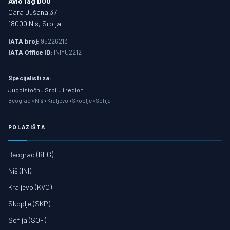
AvioTag DOO
Cara Dušana 37
18000 Niš, Srbija
IATA broj:
95226213
IATA Office ID:
INIYU2212
Specijalisti za:
Jugoistočnu Srbiju i region
Beograd • Niš • Kraljevo • Skoplje • Sofija
POLAZIŠTA
Beograd (BEG)
Niš (INI)
Kraljevo (KVO)
Skoplje (SKP)
Sofija (SOF)