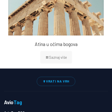
Atina u očima bogova
Saznaj više
VRATI NA VRH
Avio
Tag