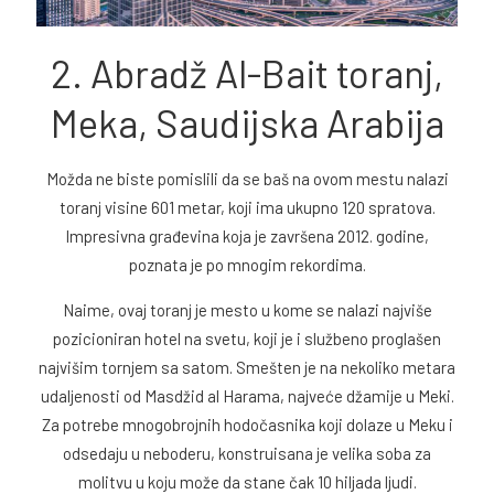
2. Abradž Al-Bait toranj,
Meka, Saudijska Arabija
Možda ne biste pomislili da se baš na ovom mestu nalazi
toranj visine 601 metar, koji ima ukupno 120 spratova.
Impresivna građevina koja je završena 2012. godine,
poznata je po mnogim rekordima.
Naime, ovaj toranj je mesto u kome se nalazi najviše
pozicioniran hotel na svetu, koji je i službeno proglašen
najvišim tornjem sa satom. Smešten je na nekoliko metara
udaljenosti od Masdžid al Harama, najveće džamije u Meki.
Za potrebe mnogobrojnih hodočasnika koji dolaze u Meku i
odsedaju u neboderu, konstruisana je velika soba za
molitvu u koju može da stane čak 10 hiljada ljudi.