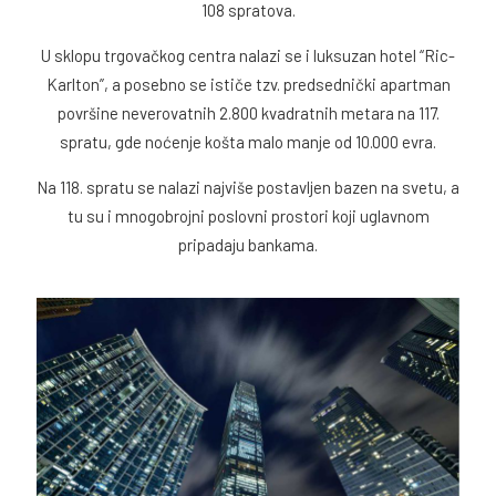
108 spratova.
U sklopu trgovačkog centra nalazi se i luksuzan hotel “Ric-
Karlton”, a posebno se ističe tzv. predsednički apartman
površine neverovatnih 2.800 kvadratnih metara na 117.
spratu, gde noćenje košta malo manje od 10.000 evra.
Na 118. spratu se nalazi najviše postavljen bazen na svetu, a
tu su i mnogobrojni poslovni prostori koji uglavnom
pripadaju bankama.