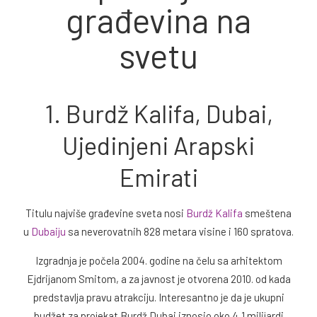
građevina na
svetu
1. Burdž Kalifa, Dubai,
Ujedinjeni Arapski
Emirati
Titulu najviše građevine sveta nosi
Burdž Kalifa
smeštena
u
Dubaiju
sa neverovatnih 828 metara visine i 160 spratova.
Izgradnja je počela 2004. godine na čelu sa arhitektom
Ejdrijanom Smitom, a za javnost je otvorena 2010. od kada
predstavlja pravu atrakciju. Interesantno je da je ukupni
budžet za projekat Burdž Dubai iznosio oko 4,1 milijardi