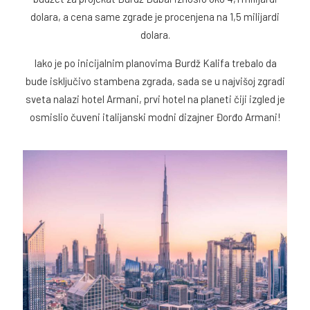
dolara, a cena same zgrade je procenjena na 1,5 milijardi
dolara.
Iako je po inicijalnim planovima Burdž Kalifa trebalo da
bude isključivo stambena zgrada, sada se u najvišoj zgradi
sveta nalazi hotel Armani, prvi hotel na planeti čiji izgled je
osmislio čuveni italijanski modni dizajner Đorđo Armani!