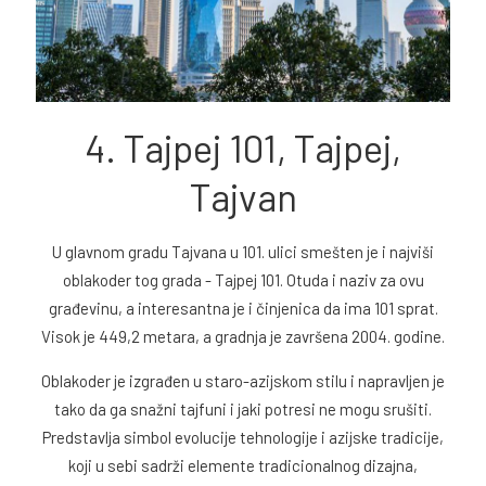
4. Tajpej 101, Tajpej,
Tajvan
U glavnom gradu Tajvana u 101. ulici smešten je i najviši
oblakoder tog grada - Tajpej 101. Otuda i naziv za ovu
građevinu, a interesantna je i činjenica da ima 101 sprat.
Visok je 449,2 metara, a gradnja je završena 2004. godine.
Oblakoder je izgrađen u staro-azijskom stilu i napravljen je
tako da ga snažni tajfuni i jaki potresi ne mogu srušiti.
Predstavlja simbol evolucije tehnologije i azijske tradicije,
koji u sebi sadrži elemente tradicionalnog dizajna,