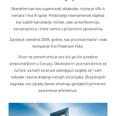
Okarakterisan kao supervisoki oblakoder, visine je 494,4
metara i ima 91 sprat. Predstavlja višenamenski objekat
koji sadrži kancelarije, hotele, sale za konferencije,
osmatračnice i tržne centre u prizemnim spratovima.
Zgrada je završena 2008. godine, kao proizvod mašte i rada
kompanije Kon Pedersen Foks.
Otvor na samom vrhu je ono što ga čini posebno
prepoznatljivim u
Šangaju
. Obuhvata tri posmatračnice za
turiste, sa kojih se pruža zadivljujući pogled, ali i sam
neboder izaziva divljenje mnogih stručnjaka. Zbog brojnih
nagrada, ovu zgradu danas smatraju genijalnim primerom
savremene arhitekture.