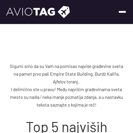
Sigurni smo da su Vam na pomisao najviše građevine sveta
na pamet prvo pali Empire State Building, Burdž Kalifa,
Ajfelov toranj...
I delimično ste u pravu! Među najvišim građevinama sveta
mesto su našla i neka manje poznatija zdanja, a u nastavku
teksta saznajte o kojima je reč!
Top 5 najviših