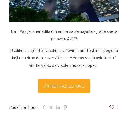
Da li Vas je iznenadila činjenica da se najviše zgrade sveta
nalaze u Aziji?
Ukoliko ste ljubitelj visokih građevina, arhitekture i pogleda
koji oduzima dah, rezervišite već danas svoju avio kartu i
vidite koliko se visoko možete popeti!
PRETRAŽI LETOVE
Podeli na mreži
0