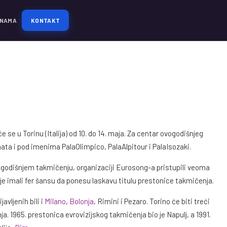
 NAMA
KONTAKT
se u Torinu (Italija) od 10. do 14. maja. Za centar ovogodišnjeg
ta i pod imenima PalaOlimpico, PalaAlpitour i PalaIsozaki.
ogodišnjem takmičenju, organizaciji Eurosong-a pristupili veoma
lije imali fer šansu da ponesu laskavu titulu prestonice takmičenja.
avljenih bili i
Milano
,
Bolonja
, Rimini i Pezaro. Torino će biti treći
a. 1965. prestonica evrovizijskog takmičenja bio je Napulj, a 1991.