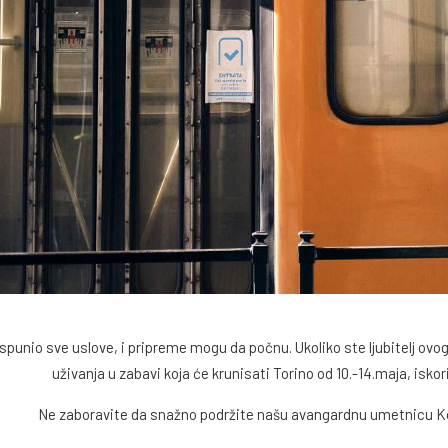
ispunio sve uslove, i pripreme mogu da počnu. Ukoliko ste ljubitelj ovo
uživanja u zabavi koja će krunisati Torino od 10.-14.maja, iskori
Ne zaboravite da snažno podržite našu avangardnu umetnicu Kon