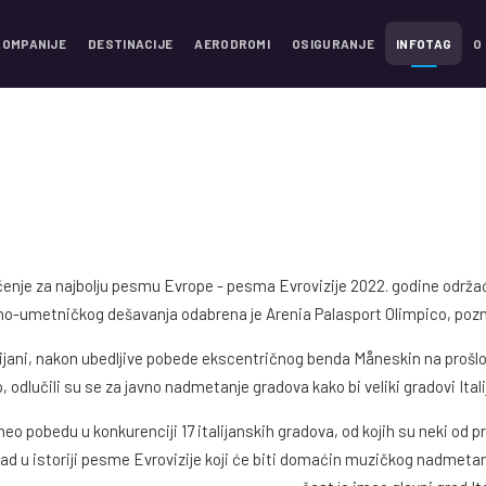
KOMPANIJE
DESTINACIJE
AERODROMI
OSIGURANJE
INFOTAG
O
enje za najbolju pesmu Evrope - pesma Evrovizije 2022. godine održaće 
no-umetničkog dešavanja odabrena je Arenia Palasport Olimpico, pozna
lijani, nakon ubedljive pobede ekscentričnog benda Måneskin na prošl
, odlučili su se za javno nadmetanje gradova kako bi veliki gradovi Ita
neo pobedu u konkurenciji 17 italijanskih gradova, od kojih su neki od prij
grad u istoriji pesme Evrovizije koji će biti domaćin muzičkog nadmetanj