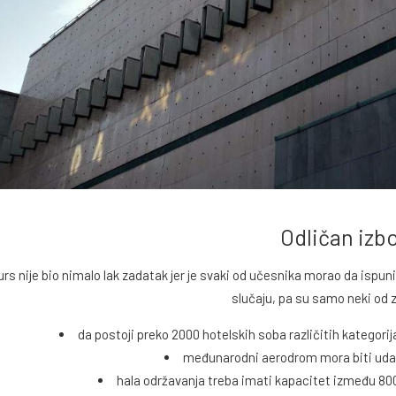
Odličan izbo
rs nije bio nimalo lak zadatak jer je svaki od učesnika morao da ispuni
slučaju, pa su samo neki od z
da postoji preko 2000 hotelskih soba različitih kategori
međunarodni aerodrom mora biti udal
hala održavanja treba imati kapacitet između 80