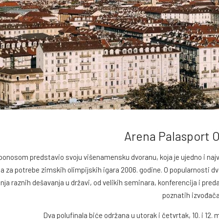
Arena Palasport 
 ponosom predstavio svoju višenamensku dvoranu, koja je ujedno i najv
a za potrebe zimskih olimpijskih igara 2006. godine. O popularnosti dv
ja raznih dešavanja u državi, od velikih seminara, konferencija i preda
poznatih izvođača
Dva polufinala biće održana u utorak i četvrtak, 10. i 12. 