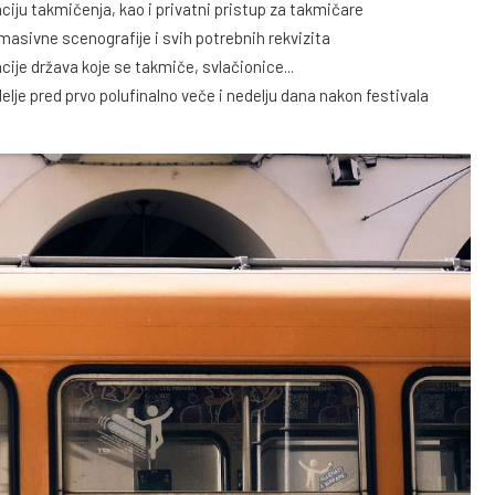
iju takmičenja, kao i privatni pristup za takmičare
asivne scenografije i svih potrebnih rekvizita
cije država koje se takmiče, svlačionice...
je pred prvo polufinalno veče i nedelju dana nakon festivala