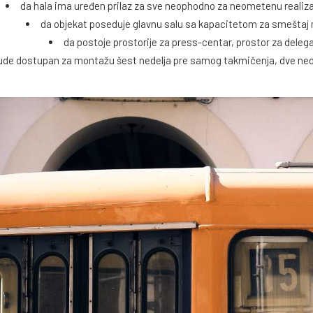
da hala ima uređen prilaz za sve neophodno za neometenu realizac
da objekat poseduje glavnu salu sa kapacitetom za smeštaj m
da postoje prostorije za press-centar, prostor za delega
ude dostupan za montažu šest nedelja pre samog takmičenja, dve nedel