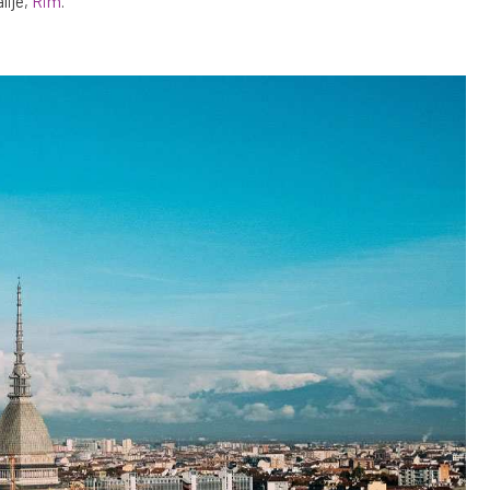
lije,
Rim
.