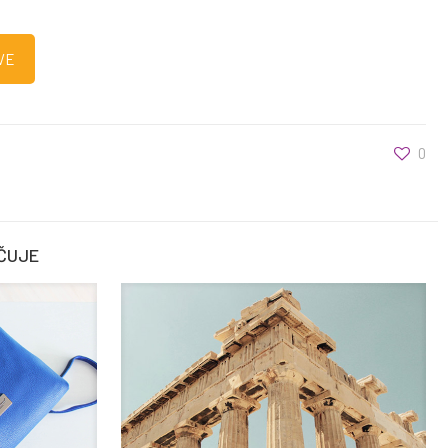
VE
0
ČUJE