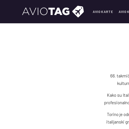
AVIO KARTE
AVIO 
66. takmič
kultur
Kako su Ita
profesionalno
Torino je od
italijanski 