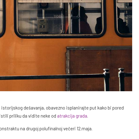
g istorijskog dešavanja, obavezno isplanirajte put kako bi pored
stili priliku da vidite neke od
atrakcija grada
.
straktu na drugoj polufinalnoj večeri 12.maja.