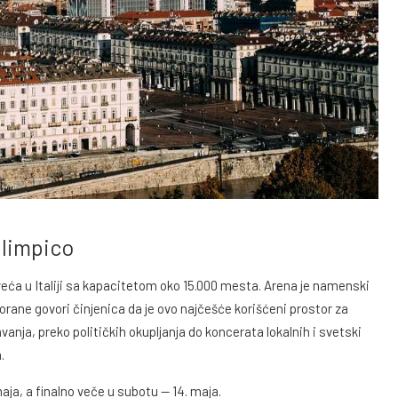
Olimpico
eća u Italiji sa kapacitetom oko 15.000 mesta. Arena je namenski
orane govori činjenica da je ovo najčešće korišćeni prostor za
vanja, preko političkih okupljanja do koncerata lokalnih i svetski
.
maja, a finalno veče u subotu — 14. maja.