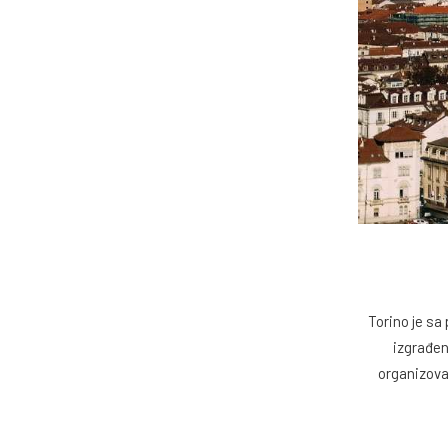
Torino je sa
izgrađen
organizovan