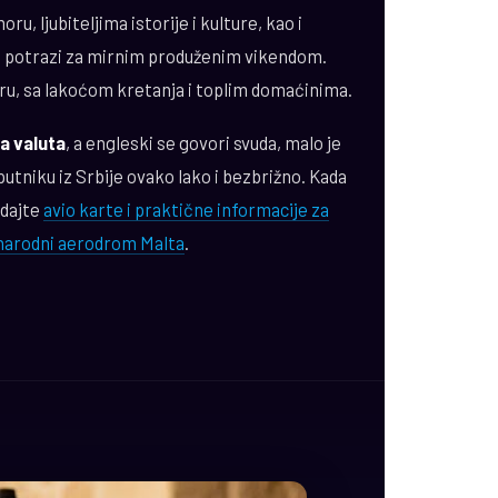
ru, ljubiteljima istorije i kulture, kao i
u potrazi za mirnim produženim vikendom.
u, sa lakoćom kretanja i toplim domaćinima.
a valuta
, a engleski se govori svuda, malo je
putniku iz Srbije ovako lako i bezbrižno. Kada
edajte
avio karte i praktične informacije za
arodni aerodrom Malta
.