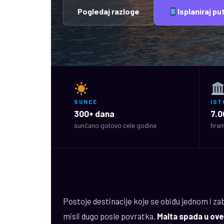
Pogledaj razloge
Isplaniraj p
SUNCE
IST
300+ dana
7.0
sunčano gotovo cele godine
hram
Postoje destinacije koje se obiđu jednom i zab
misli dugo posle povratka.
Malta spada u ove