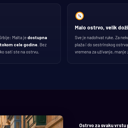
Malo ostrvo, velik doži
rbije: Malta je
dostupna
Sve je nadohvat ruke. Za neko
 tokom cele godine
. Bez
plaža i do sestrinskog ostrv
ko sati ste na ostrvu.
vremena za uživanje, manje 
Ostrvo za svaku vrstu 