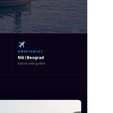
DIREKTAN LET
Niš i Beograd
tokom cele godine