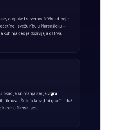
ske, arapske i severnoafričke uticaje.
zečetine i svežu ribu u Marsašloku —
 kuhinja deo je doživljaja ostrva.
u lokacije snimanja serije
„Igra
h filmova. Šetnja kroz „tihi grad” ili duž
 korak u filmski set.