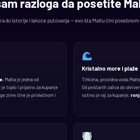
am razloga da posetite Ma
ra do istorije i lakoće putovanja — evo šta Maltu čini posebnom
Kristalno more i plaže
je
, Malta je jedna od
Tirkizna, providna voda Mal
je toplo i prijatno za kupanje
Od peščanih zaliva do skrive
age zime čine je privlačnom i
ostrvo je raj za kupanje,
ronj