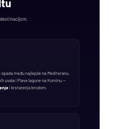
ltu
 destinacijom.
te spada među najlepše na Mediteranu.
nih uvala i Plave lagune na Kominu —
enje
i krstarenja brodom.