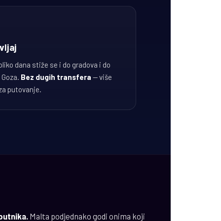
vljaj
liko dana stiže se i do gradova i do
a Goza.
Bez dugih transfera
— više
za putovanje.
putnika.
Malta podjednako godi onima koji