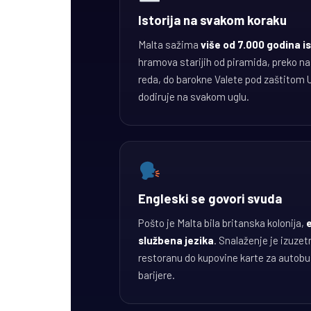
Istorija na svakom koraku
Malta sažima
više od 7.000 godina is
hramova starijih od piramida, preko n
reda, do barokne Valete pod zaštitom
dodiruje na svakom uglu.
Engleski se govori svuda
Pošto je Malta bila britanska kolonija,
službena jezika
. Snalaženje je izuzet
restoranu do kupovine karte za autobu
barijere.