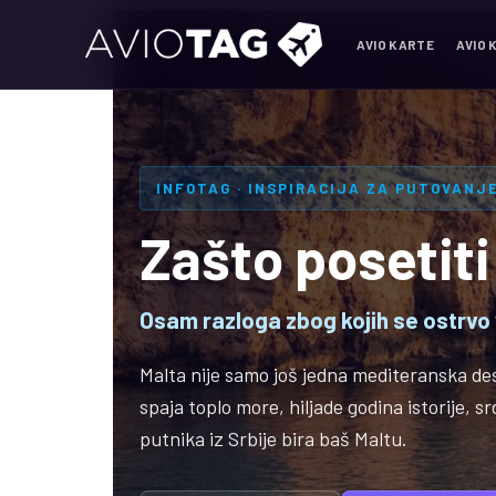
AVIO KARTE
AVIO 
INFOTAG · INSPIRACIJA ZA PUTOVANJE
Zašto posetiti
Osam razloga zbog kojih se ostrvo
Malta nije samo još jedna mediteranska desti
spaja toplo more, hiljade godina istorije, s
putnika iz Srbije bira baš Maltu.