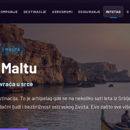
KOMPANIJE
DESTINACIJE
AERODROMI
OSIGURANJE
INFOTAG
O
 · MALTA
 Maltu
 vraća u srce
nacija. To je arhipelag gde se na nekoliko sati leta iz Srbij
rdačni ljudi i bezbrižnost ostrvskog života. Evo zašto sve viš