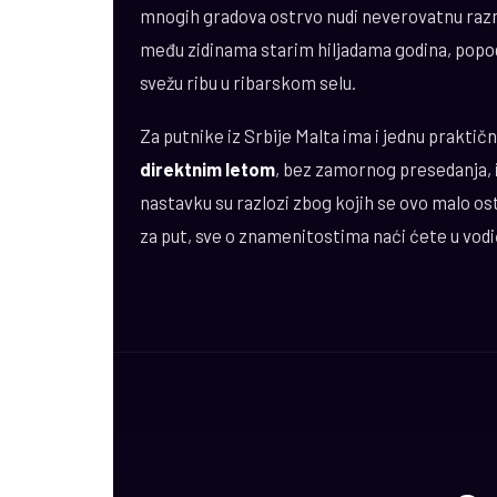
mnogih gradova ostrvo nudi neverovatnu razn
među zidinama starim hiljadama godina, popodn
svežu ribu u ribarskom selu.
Za putnike iz Srbije Malta ima i jednu prakti
direktnim letom
, bez zamornog presedanja, 
nastavku su razlozi zbog kojih se ovo malo ost
za put, sve o znamenitostima naći ćete u vod