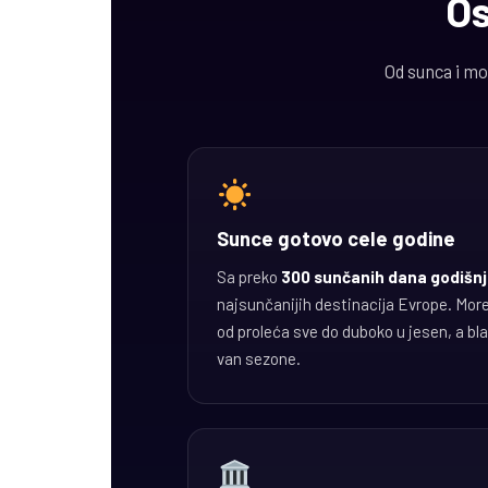
Os
Od sunca i mo
Sunce gotovo cele godine
Sa preko
300 sunčanih dana godišn
najsunčanijih destinacija Evrope. More 
od proleća sve do duboko u jesen, a bl
van sezone.