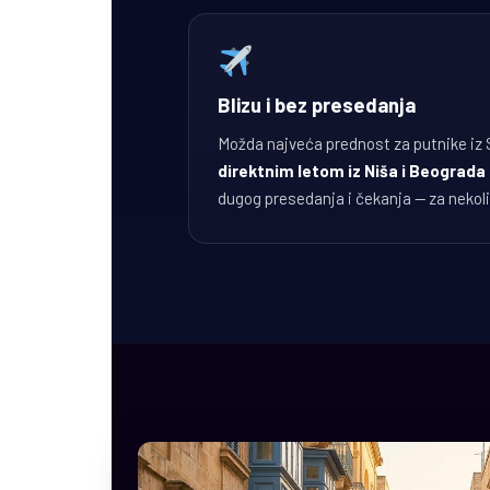
Blizu i bez presedanja
Možda najveća prednost za putnike iz S
direktnim letom iz Niša i Beograda
dugog presedanja i čekanja — za nekoli