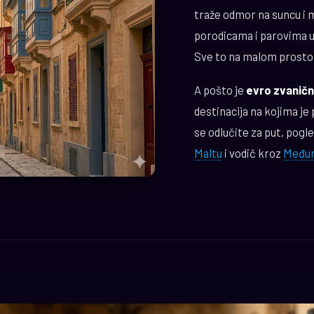
traže odmor na suncu i mo
porodicama i parovima 
Sve to na malom prostor
A pošto je
evro zvaničn
destinacija na kojima je 
se odlučite za put, pogl
Maltu
i vodič kroz
Međun