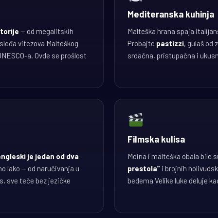
Mediteranska kuhinja
torije
— od megalitskih
Malteška hrana spaja italijan
asleđa vitezova Malteškog
Probajte
pastizzi
, gulaš od 
 UNESCO-a. Ovde se prošlost
srdačna, pristupačna i ukusna
Filmska kulisa
engleski je jedan od dva
Mdina i malteška obala bile s
no lako — od naručivanja u
prestola”
i brojnih holivudski
s, sve teče bez jezičke
bedema Velike luke deluje kao