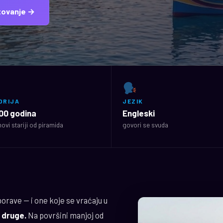
utovanje →
ORIJA
JEZIK
00 godina
Engleski
ovi stariji od piramida
govori se svuda
orave — i one koje se vraćaju u
 druge.
Na površini manjoj od