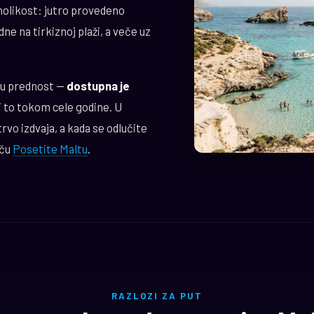
olikost: jutro provedeno
e na tirkiznoj plaži, a veče uz
čnu prednost —
dostupna je
i to tokom cele godine. U
rvo izdvaja, a kada se odlučite
iču
Posetite Maltu
.
RAZLOZI ZA PUT