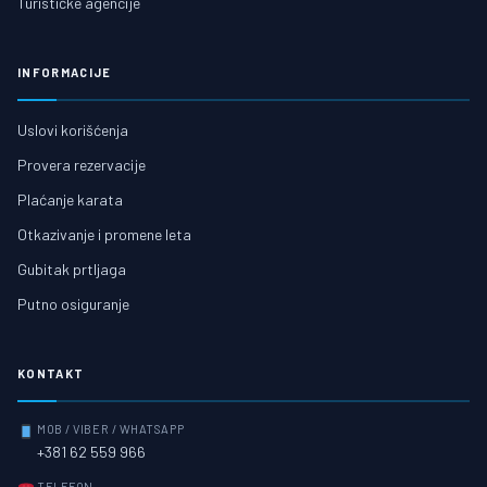
Turističke agencije
INFORMACIJE
Uslovi korišćenja
Provera rezervacije
Plaćanje karata
Otkazivanje i promene leta
Gubitak prtljaga
Putno osiguranje
KONTAKT
MOB / VIBER / WHATSAPP
+381 62 559 966
TELEFON