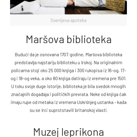
Svenijeva apoteka
Maršova biblioteka
Budući da je osnovana 1707. godine, Maršova biblioteka
predstavlja najstariju biblioteku u Irskoj. Na originalnim
policama stoji oko 25 000 knjiga i 300 rukopisa iz 16-og, 17-
og i 18-og veka, a oko 80 knjiga datiraju iz vremena pre 1501.
U toku svoje duge istorije, biblioteka je bila svedok mnogih
značajnih događaja i političkih prevrata. Neke od knjiga čak
imaju rupe od metaka iz vremena Uskršnjeg ustanka - kada
su se Irci suprotstavili britanskoj vlasti.
Muzej leprikona