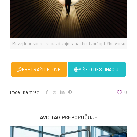
Muzej leprikona - soba, dizajnirana da stvori optičku varku
PRETRAŽI LETOVE
VIŠE O DESTINACIJI
Podeli na mreži
0
AVIOTAG PREPORUČUJE