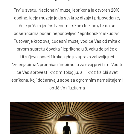
Prvi u svetu, Nacionalni muzej leprikona je otvoren 2010.
godine. Ideja muzeja je da se, kroz dizajn i pripovedanje,
čuje priča o jedinstvenom irskom folkloru, te da se
posetiocima podari neponovljivo "leprikonsko" iskustvo.
Putovanje kroz ovaj čudesni muzej vodiće Vas od mita o
prvom susretu čoveka i leprikona u 8. veku do priče o
Diznijevoj poseti Irskoj gde je, upravo zahvaljujući
"zelenjacima", pronašao inspiraciju za svoj prvi film. Vodič
će Vas sprovesti kroz mitologiju, ali i kroz fizički svet
leprikona, koji dočaravaju sobe sa ogromnim nameštajem i
optičkim iluzijama