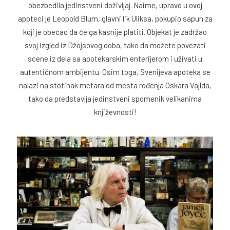
obezbedila jedinstveni doživljaj. Naime, upravo u ovoj
apoteci je Leopold Blum, glavni lik Uliksa, pokupio sapun za
koji je obećao da će ga kasnije platiti. Objekat je zadržao
svoj izgled iz Džojsovog doba, tako da možete povezati
scene iz dela sa apotekarskim enterijerom i uživati u
autentičnom ambijentu. Osim toga, Svenijeva apoteka se
nalazi na stotinak metara od mesta rođenja Oskara Vajlda,
tako da predstavlja jedinstveni spomenik velikanima
književnosti!