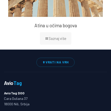
Atina u očima bogova
Saznaj više
VRATI NA VRH
Avio
Tag
AvioTag DOO
Cara Dušana 37
18000 Niš, Srbija