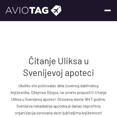
Čitanje Uliksa u
Svenijevoj apoteci
Ukoliko ste poštovalac dela čuvenog dablinskog
književnika, Džejmsa Džojsa, ne smete propustiti čitanje
Uliksa u Svenijevoj apoteci. Otvorena davne 1847. godine,
Svenijeva nekadašnja apoteka je danas neprofitna
organizacija osnovana da bi ljubiteljima književnosti