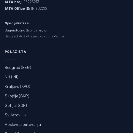
IATA broj:
95226213
IATA Office ID:
INIYU2212
Specijalisti za:
Jugoistočnu Srbiju i region
Beograd • Niš • Kraljevo • Skoplje • Sofija
POLAZIŠTA
Beograd (BEG)
Niš (INI)
Kraljevo (KVO)
Skoplje (SKP)
Sofija (SOF)
Svi letovi →
Poslovna putovanja