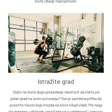
biste izbegli neprijatnosti.
Istražite grad
Zašto ne biste dugo presedanje iskoristili da vidite još
jedan grad na svom putovanju? Ovo je savršena prilika da
posetite mesto koje možda ne biste nikad videli. Pre nego
što krenete u obilazak, raspitajte se o udaljenosti i prevozu.