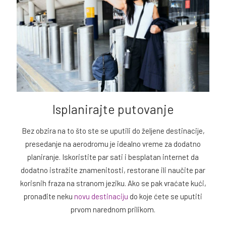
Isplanirajte putovanje
Bez obzira na to što ste se uputili do željene destinacije,
presedanje na aerodromu je idealno vreme za dodatno
planiranje. Iskoristite par sati i besplatan internet da
dodatno istražite znamenitosti, restorane ili naučite par
korisnih fraza na stranom jeziku. Ako se pak vraćate kući,
pronađite neku
novu destinaciju
do koje ćete se uputiti
prvom narednom prilikom.