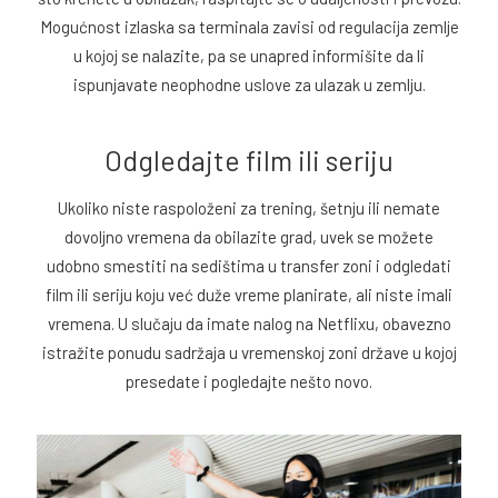
Mogućnost izlaska sa terminala zavisi od regulacija zemlje
u kojoj se nalazite, pa se unapred informišite da li
ispunjavate neophodne uslove za ulazak u zemlju.
Odgledajte film ili seriju
Ukoliko niste raspoloženi za trening, šetnju ili nemate
dovoljno vremena da obilazite grad, uvek se možete
udobno smestiti na sedištima u transfer zoni i odgledati
film ili seriju koju već duže vreme planirate, ali niste imali
vremena. U slučaju da imate nalog na Netflixu, obavezno
istražite ponudu sadržaja u vremenskoj zoni države u kojoj
presedate i pogledajte nešto novo.