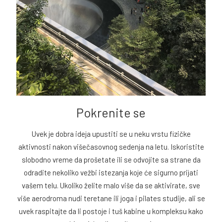
Pokrenite se
Uvek je dobra ideja upustiti se u neku vrstu fizičke
aktivnosti nakon višečasovnog sedenja na letu. Iskoristite
slobodno vreme da prošetate ili se odvojite sa strane da
odradite nekoliko vežbi istezanja koje će sigurno prijati
vašem telu. Ukoliko želite malo više da se aktivirate, sve
više aerodroma nudi teretane ili joga i pilates studije, ali se
uvek raspitajte da li postoje i tuš kabine u kompleksu kako