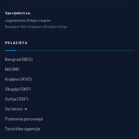
Specijalisti za:
Jugoistočnu Srbiju i region
Beograd • Niš • Kraljevo • Skoplje • Sofija
POLAZIŠTA
Beograd (BEG)
Niš (INI)
Kraljevo (KVO)
Skoplje (SKP)
Sofija (SOF)
Svi letovi →
Poslovna putovanja
Turističke agencije