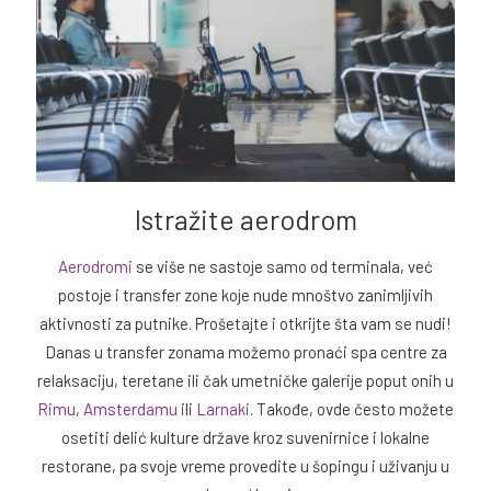
Istražite aerodrom
Aerodromi
se više ne sastoje samo od terminala, već
postoje i transfer zone koje nude mnoštvo zanimljivih
aktivnosti za putnike. Prošetajte i otkrijte šta vam se nudi!
Danas u transfer zonama možemo pronaći spa centre za
relaksaciju, teretane ili čak umetničke galerije poput onih u
Rimu
,
Amsterdamu
ili
Larnaki
. Takođe, ovde često možete
osetiti delić kulture države kroz suvenirnice i lokalne
restorane, pa svoje vreme provedite u šopingu i uživanju u