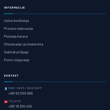
INFORMACIJE
Uslovi korišćenja
Provera rezervacije
Plaćanje karata
Otkazivanje i promene leta
Gubitak prtljaga
Putno osiguranje
KONTAKT
MOB / VIBER / WHATSAPP
+381 62 559 966
TELEFON
+381 18 300 400