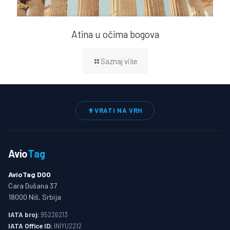
Atina u očima bogova
Saznaj više
VRATI NA VRH
Avio
Tag
AvioTag DOO
Cara Dušana 37
18000 Niš, Srbija
IATA broj:
95226213
IATA Office ID:
INIYU2212