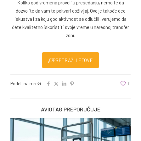
Koliko god vremena proveli u presedanju, nemojte da
dozvolite da vam to pokvari doživljaj. Ovo je takođe deo
iskustva i za koju god aktivnost se odlučili, verujemo da
ćete kvalitetno iskoristiti svoje vreme u narednoj transfer
zoni.
PRETRAŽI LETOVE
Podeli na mreži
0
AVIOTAG PREPORUČUJE